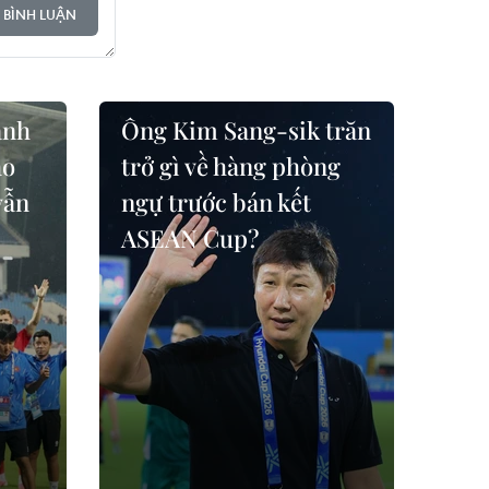
 BÌNH LUẬN
ành
Ông Kim Sang-sik trăn
ao
trở gì về hàng phòng
vẫn
ngự trước bán kết
ASEAN Cup?