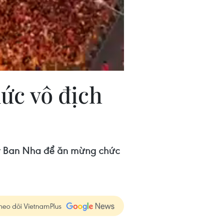
ức vô địch
ây Ban Nha để ăn mừng chức
heo dõi VietnamPlus