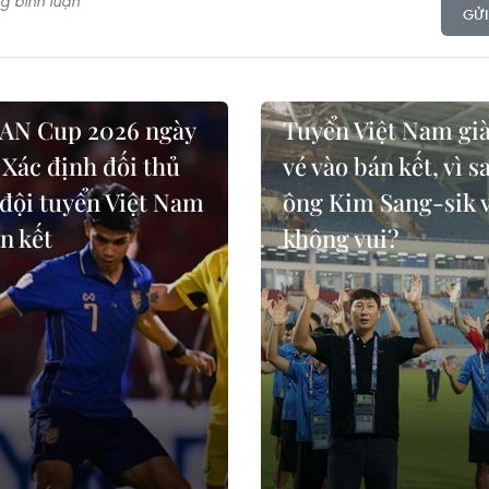
GỬI
AN Cup 2026 ngày
Tuyển Việt Nam gi
 Xác định đối thủ
vé vào bán kết, vì s
 đội tuyển Việt Nam
ông Kim Sang-sik 
n kết
không vui?