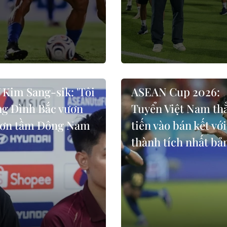
 Kim Sang-sik: 'Tôi
ASEAN Cup 2026:
g Đình Bắc vươn
Tuyển Việt Nam th
hơn tầm Đông Nam
tiến vào bán kết với
thành tích nhất bả