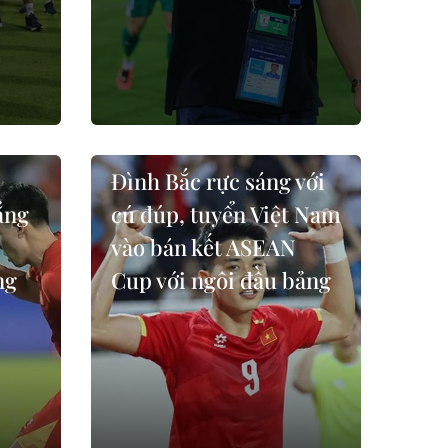
Đình Bắc rực sáng với
ẳng
cú đúp, tuyển Việt Nam
vào bán kết ASEAN
ng
Cup với ngôi đầu bảng