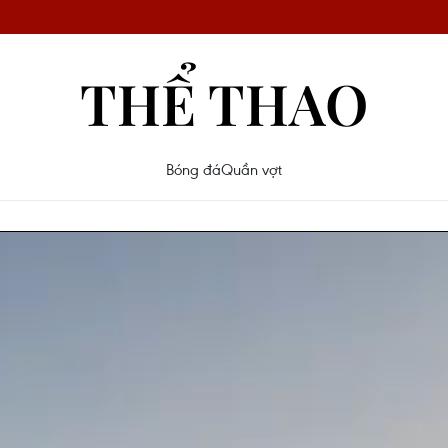
THỂ THAO
Bóng đá
Quần vợt