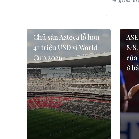
Chủ sân Azteca lỗ hơn
ASE
47 triệu USD vì World
8/8:
Cup 2026
của
ở bá