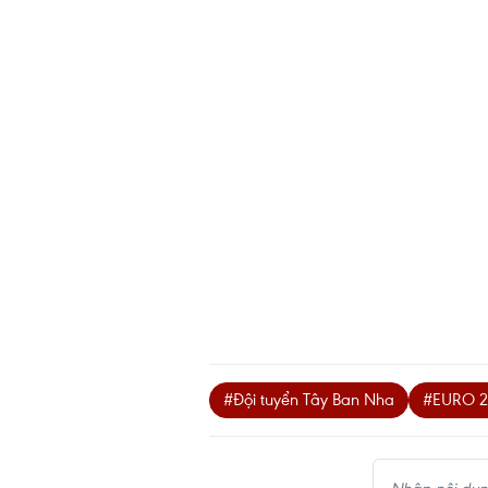
#Đội tuyển Tây Ban Nha
#EURO 2