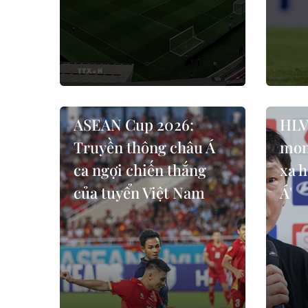
ASEAN Cup 2026:
HLV
Truyền thông châu Á
mon
ca ngợi chiến thắng
xa 
của tuyển Việt Nam
Á'