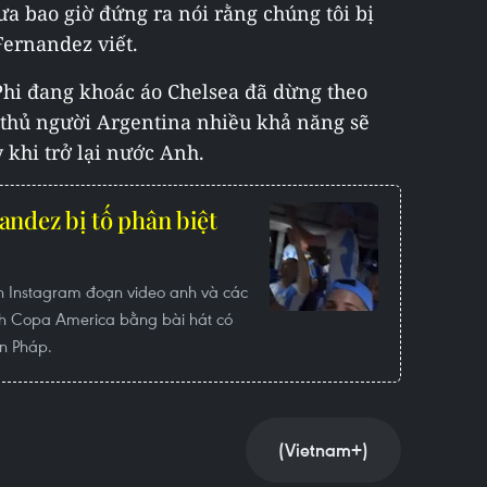
ưa bao giờ đứng ra nói rằng chúng tôi bị
Fernandez viết.
 Phi đang khoác áo Chelsea đã dừng theo
 thủ người Argentina nhiều khả năng sẽ
 khi trở lại nước Anh.
andez bị tố phân biệt
ên Instagram đoạn video anh và các
ch Copa America bằng bài hát có
ển Pháp.
(Vietnam+)