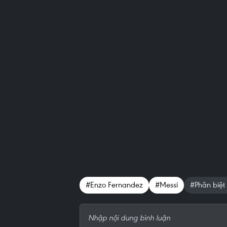
#Enzo Fernandez
#Messi
#Phân biệt