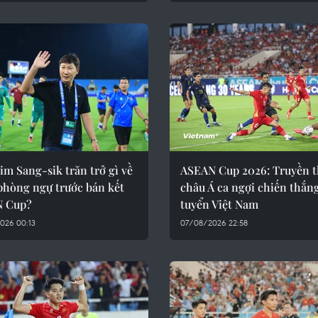
m Sang-sik trăn trở gì về
ASEAN Cup 2026: Truyền 
phòng ngự trước bán kết
châu Á ca ngợi chiến thắn
 Cup?
tuyển Việt Nam
026 00:13
07/08/2026 22:58