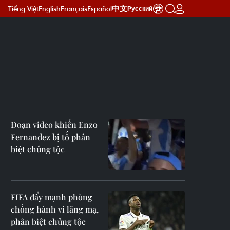
Tiếng Việt
English
Français
Español
中文
Русский
Đoạn video khiến Enzo
Fernandez bị tố phân
biệt chủng tộc
FIFA đẩy mạnh phòng
chống hành vi lăng mạ,
phân biệt chủng tộc