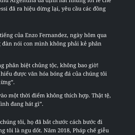
 thủ Argentina đã định hát những lời lẽ chế
si đã ra hiệu dừng lại, yêu cầu các đồng
 tiếng của Enzo Fernandez, ngày hôm qua
ng đàn nói con mình không phải kẻ phân
hông phân biệt chủng tộc, không bao giờ!
 hiểu được văn hóa bóng đá của chúng tôi
mừng”.
vào một thời điểm không thích hợp. Thật tệ,
nh đang hát gì”.
chúng tôi, họ đã bắt chước cách bước đi
g tôi là ngu dốt. Năm 2018, Pháp chế giễu