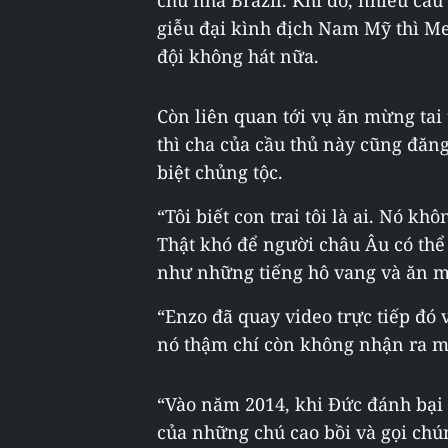
chủ nhà Brazil. Khi đó, nhiều cầu
giễu đại kình địch Nam Mỹ thì Mes
đội không hát nữa.
Còn liên quan tới vụ ăn mừng tai
thì cha của cầu thủ này cũng đă
biệt chủng tộc.
“Tôi biết con trai tôi là ai. Nó k
Thật khó để người châu Âu có thể
như những tiếng hô vang và ăn 
“Enzo đã quay video trực tiếp đó 
nó thậm chí còn không nhận ra mì
“Vào năm 2014, khi Đức đánh bại 
của những chú cao bồi và gọi chún