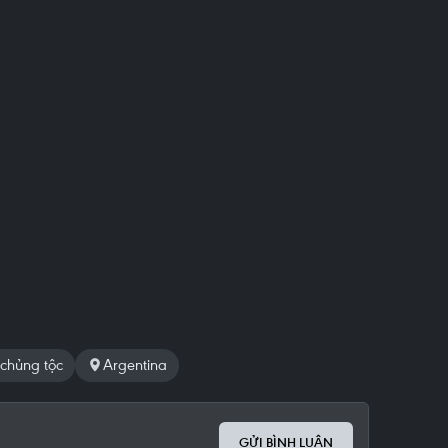
 chủng tộc
Argentina
GỬI BÌNH LUẬN