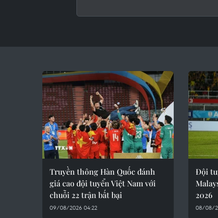
Truyền thông Hàn Quốc đánh
Đội tu
giá cao đội tuyển Việt Nam với
Malays
chuỗi 22 trận bất bại
2026
09/08/2026 04:22
08/08/2