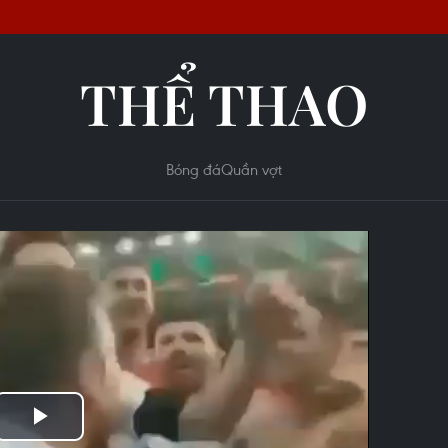
THỂ THAO
Bóng đá
Quần vợt
Play