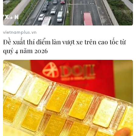
UEFA điểm lại những dấu
ấn khó quên tại Vòng
Chung kết EURO 2024
vietnamplus.vn
Liên đoàn Bóng đá châu Âu
Đề xuất thí điểm làn vượt xe trên cao tốc từ
(UEFA) đã điểm lại các số liệu
quý 4 năm 2026
thống kê và dấu mốc quan trọng
của Vòng Chung kết kéo dài trong
một tháng qua.
(TTXVN/Vietnam+)