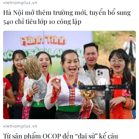
vietnamplus.vn
Hà Nội mở thêm trường mới, tuyển bổ sung
540 chỉ tiêu lớp 10 công lập
vietnamplus.vn
Từ sản phẩm OCOP đến “đại sứ” kể câu