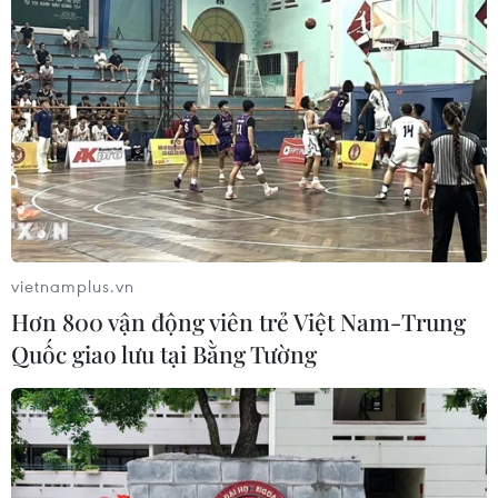
tuyển Việt Nam quật ngã Indonesia
04/08/2026 03:05
ASEAN Cup 2026: Đội tuyển Việt
Nam tạo "cơn địa chấn" trên truyền
thông khu vực
04/08/2026 02:45
vietnamplus.vn
Báo chí Đông Nam Á "dậy
Hơn 800 vận động viên trẻ Việt Nam-Trung
sóng" vì tuyển Việt Nam, chỉ ra lý do
Quốc giao lưu tại Bằng Tường
Indonesia thua đau
04/08/2026 02:32
'Hủy diệt' Indonesia 3-0, tuyển Việt