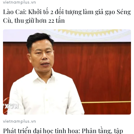
vietnamplus.vn
Lào Cai: Khởi tố 2 đối tượng làm giả gạo Séng
VÒNG CHUNG KẾT EURO 2024
Cù, thu giữ hơn 22 tấn
Làn sóng đỏ ở Madrid ăn mừng chức vô địch
EURO 2024 của Tây Ban Nha
Gareth Southgate quyết định từ chức HLV Đội
tuyển Anh
'Điểm danh' 5 cầu thủ trẻ xuất sắc nhất Giải vô
địch bóng đá châu Âu EURO 2024
Đức tổ chức giải đấu EURO 2024 gần như an
toàn tuyệt đối
“Lão tướng” Thomas Mueller chia tay đội tuyển
quốc gia sau EURO 2024
vietnamplus.vn
Phát triển đại học tinh hoa: Phân tầng, tập