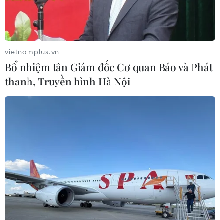
vietnamplus.vn
Bổ nhiệm tân Giám đốc Cơ quan Báo và Phát
thanh, Truyền hình Hà Nội
Cầu thủ Lamine Yamal. (Nguồn: AFP/TTXVN)
EURO 2024 đã chứng kiến sự bùng nổ của
những ngôi sao trẻ. Từ Jude Bellingham đến