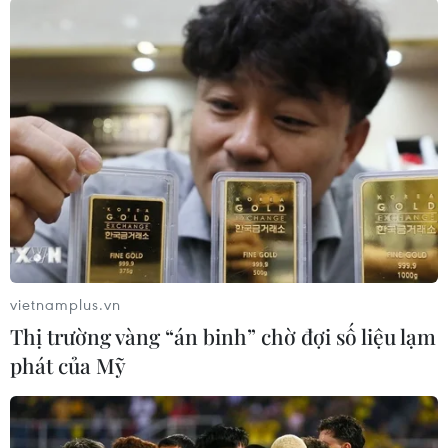
cho Anh trong chiến thắng 1-0 trước Serbia.
Ngôi sao trẻ của "Tam Sư" tiếp tục thể hiện sự
thống trị ở trung tâm hàng tiền vệ của Anh, đảm
bảo họ giữ sạch lưới và giành ngôi nhất bảng F.
vietnamplus.vn
Thị trường vàng “án binh” chờ đợi số liệu lạm
phát của Mỹ
Jude Bellingham chỉ 21 tuổi nhưng đã thi đấu như một cầu thủ