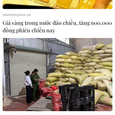
vietnamplus.vn
Giá vàng trong nước đảo chiều, tăng 600.000
đồng phiên chiều nay
#Giải vô địch bóng đá châu Âu
#Lamine Yamal
#Cristiano Ronaldo
#EURO 2024
#Cầu thủ trẻ xuất sắc
#Xavi Simons
Anh
Đức
Hà Lan
Tây Ban Nha
Thổ Nhĩ Kỳ
Theo dõi VietnamPlus