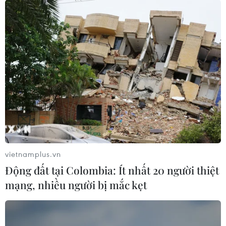
Đức tổ chức giải đấu EURO 2024 gần như
an toàn tuyệt đối
16/07/2024 01:09
Bộ Nội vụ Đức cho biết tổng cộng có 2,6 triệu người đã
tham dự các trận đấu và 6 triệu người khác theo dõi
các trận đấu trong các fanzone, song "có ít sự cố an
ninh hơn đáng kể so với dự kiến."
vietnamplus.vn
Động đất tại Colombia: Ít nhất 20 người thiệt
mạng, nhiều người bị mắc kẹt