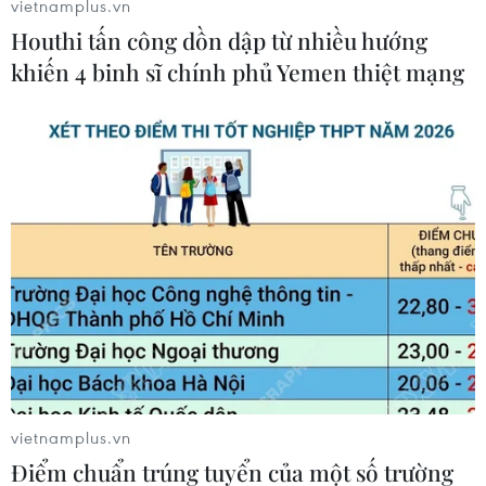
vietnamplus.vn
bàn thắng thứ hai cho Đức ở phút 19 và ngay từ
Houthi tấn công dồn dập từ nhiều hướng
đầu trận đã khiến hàng thủ của Scotland gặp vô
khiến 4 binh sĩ chính phủ Yemen thiệt mạng
vàn khó khăn. Anh đã tiếp tục ghi bàn trong
chiến thắng 2-0 ở vòng bảng trước Hungary và
vòng 1/8 trước Đan Mạch. Tuy nhiên, Musiala
đã không thể giúp đội tuyển Đức tránh khỏi thất
bại trước Tây Ban Nha ở Tứ kết.
Lamine Yamal (Tây Ban Nha)
Yamal là cái tên được nhắc đến nhiều nhất
trước thềm EURO 2024. Cầu thủ chạy cánh đầy
năng nổ này chỉ mới ra mắt Barcelona vào
tháng 4/2023, nhưng hơn 1 năm sau đó, anh đã
có mặt trong đội hình mạnh của Tây Ban Nha
vietnamplus.vn
tham dự một giải đấu quốc tế lớn.
Điểm chuẩn trúng tuyển của một số trường