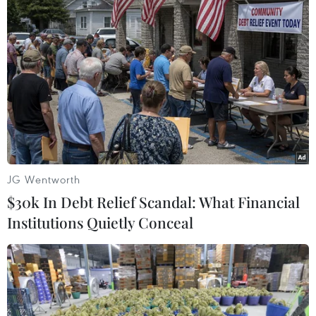
trước Tổng Chưởng lý New York
10/08/2022 23:03
Ngày 10/8, cựu Tổng thống Mỹ Donald Trump đã đến
Văn phòng Tổng Chưởng lý New York ở Hạ Manhattan
để trả lời thẩm vấn trong khuôn khổ một cuộc điều tra
dân sự về hoạt động kinh doanh của gia đình ông.
JG Wentworth
$30k In Debt Relief Scandal: What Financial
Institutions Quietly Conceal