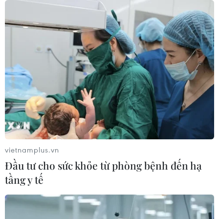
Đảng Cộng hòa đề xuất dự luật trao
thêm thẩm quyền thuế quan cho ông
Trump
07/08/2026 00:33
Cựu Giám đốc Viện Quốc gia về Dị
ứng của Mỹ bị buộc tội khinh thường
Quốc hội
07/08/2026 00:25
vietnamplus.vn
Đầu tư cho sức khỏe từ phòng bệnh đến hạ
Mexico triển khai hàng nghìn binh sỹ
tầng y tế
bảo vệ các vùng trồng bơ trọng điểm
07/08/2026 00:09