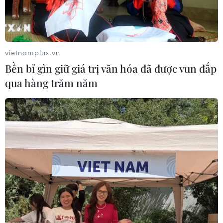
vietnamplus.vn
Bền bỉ gìn giữ giá trị văn hóa đã được vun đắp
qua hàng trăm năm
Cựu Tổng thống Mỹ Donald Trump tuyên
bố hợp tác với cơ quan điều tra
12/08/2022 06:32
Các luật sư và đại diện của ông Donald Trump “đang
hợp tác đầy đủ” với cơ quan chức năng sau khi Bộ
trưởng Tư pháp Mỹ xác nhận FBI đã khám xét nhà riêng