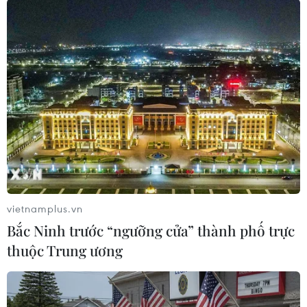
TIN LIÊN QUAN
vietnamplus.vn
Bắc Ninh trước “ngưỡng cửa” thành phố trực
thuộc Trung ương
Cựu Tổng thống Donald Trump trình diện