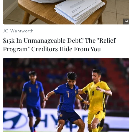
JG Wentworth
$15k In Unmanageable Debt? The "Relief
Program" Creditors Hide From You
Lực lượng thực thi pháp luật tiến hành khám xét tại khu nghỉ
dưỡng Mar-a-Lago của cựu Tổng thống Mỹ Donald Trump ở
Palm Beach, bang Florida ngày 9/8. (Ảnh: AFP/TTXVN)
Truyền thông Mỹ ngày 12/8 đưa tin các nhân
viên Cục Điều tra Liên bang Mỹ (FBI) đã thu hồi