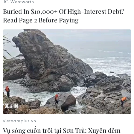
JG Wentworth
tin về Tổng thống Pháp.
Buried In $10,000+ Of High-Interest Debt?
Read Page 2 Before Paying
Thông tin được đưa ra trong bối cảnh Bộ Tư
pháp Mỹ đã yêu cầu một thẩm phán bang
Florida công khai lệnh khám xét trong ngày
12/8, trừ khi bị ông Trump phản đối.
Hiện cả ông Trump, người đang có ý định tái
tranh cử tổng thống trong cuộc đua năm 2024,
và đảng Cộng hòa chưa đưa ra bình luận về
thông tin trên./.
(TTXVN/Vietnam+)
vietnamplus.vn
Vụ sóng cuốn trôi tại Sơn Trà: Xuyên đêm