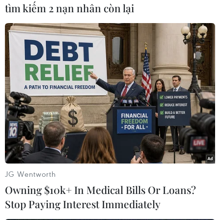
tìm kiếm 2 nạn nhân còn lại
#Đặc vụ FBI
#Tài liệu tuyệt mật
#Donald Trump
#Bộ Tư pháp Mỹ
#Lệnh khám xét
Mỹ
JG Wentworth
Owning $10k+ In Medical Bills Or Loans?
Theo dõi VietnamPlus
Stop Paying Interest Immediately