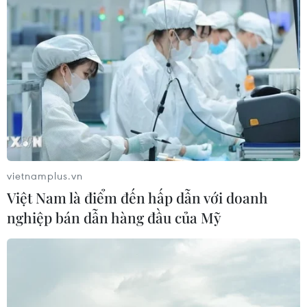
Mỹ: Lãi suất thế chấp tăng lên mức
cao nhất kể từ tháng Bảy năm ngoái
07/08/2026 00:05
Mỹ siết chặt quyền công dân theo nơi
sinh, mở rộng chống “du lịch sinh
con”
vietnamplus.vn
06/08/2026 22:59
Việt Nam là điểm đến hấp dẫn với doanh
nghiệp bán dẫn hàng đầu của Mỹ
Bộ Ngoại giao Mỹ mở rộng kiểm tra
mạng xã hội đối với đương đơn xin
thị thực
06/08/2026 22:52