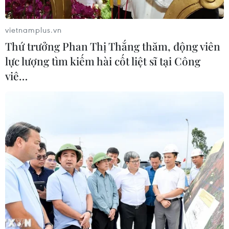
và phế liệu vonfram trong một năm
05/08/2026 06:53
vietnamplus.vn
Thứ trưởng Phan Thị Thắng thăm, động viên
lực lượng tìm kiếm hài cốt liệt sĩ tại Công
Brazil hạ cấp quan hệ với Argentina,
viê…
căng thẳng ngoại giao với Mỹ
05/08/2026 03:55
Xem thêm
CƠ QUAN CHỦ QUẢN: THÔNG TẤN XÃ VIỆT NAM