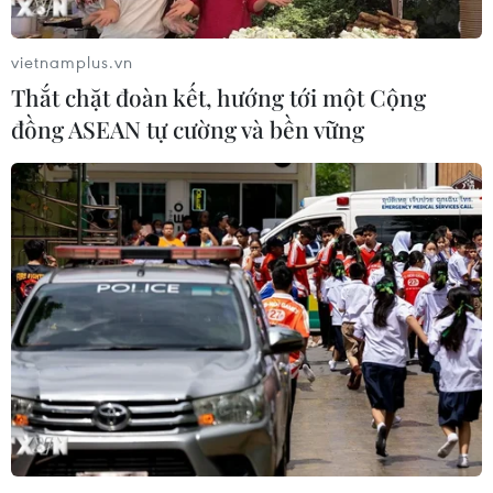
của ông Trump.
vietnamplus.vn
Thắt chặt đoàn kết, hướng tới một Cộng
đồng ASEAN tự cường và bền vững
Cựu Tổng thống Mỹ Trump: Tài liệu về vũ
khí hạt nhân là trò lừa bịp