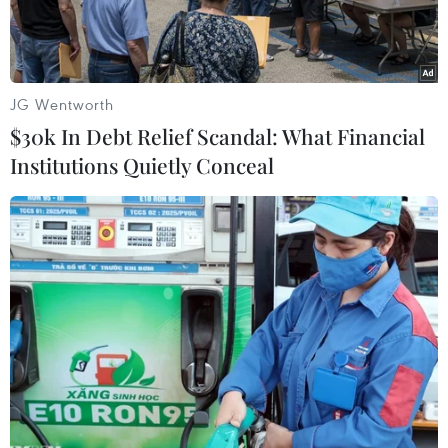
nhiệm sở.
JG Wentworth
$30k In Debt Relief Scandal: What Financial
Institutions Quietly Conceal
Lực lượng thực thi pháp luật tiến hành khám xét tại khu nghỉ
dưỡng Mar-a-Lago của cựu Tổng thống Mỹ Donald Trump ở
Palm Beach, bang Florida ngày 9/8/2022. (Ảnh: AFP/TTXVN)
Ngày 11/8, Bộ trưởng Tư pháp Mỹ Merrick