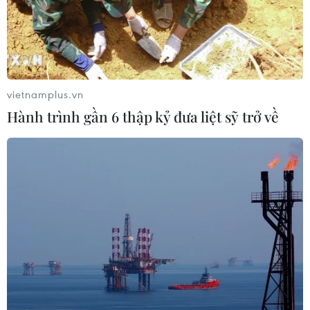
Tổng thống Trump bác tin Mỹ thiếu
hụt vũ khí vì chiến dịch Trung Đông
06/08/2026 09:40
vietnamplus.vn
Hành trình gần 6 thập kỷ đưa liệt sỹ trở về
Mỹ điều tra sự cố hàng không liên
quan đến trực thăng chở Tổng thống
Trump
06/08/2026 04:38
Tòa án Mỹ chỉ định hội đồng thẩm
phán xét xử các vụ kiện về thuế quan
Mục 301
06/08/2026 02:23