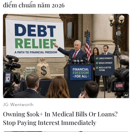
thự của cựu Tổng thống Donald Trump bị khám
điểm chuẩn năm 2026
xét
là điều chưa có tiền lệ trong lịch sử./.
(TTXVN/Vietnam+)
JG Wentworth
Owning $10k+ In Medical Bills Or Loans?
Stop Paying Interest Immediately