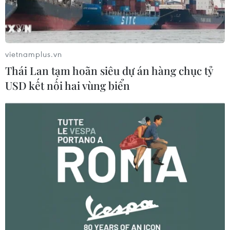
Cựu Tổng thống Mỹ Donald Trump tuyên bố: “Sau khi
làm việc và hợp tác với các cơ quan liên quan của
Chính phủ, cuộc đột kích không báo trước vào nhà tôi là
không cần thiết hoặc không thích hợp.”
vietnamplus.vn
Thái Lan tạm hoãn siêu dự án hàng chục tỷ
USD kết nối hai vùng biển