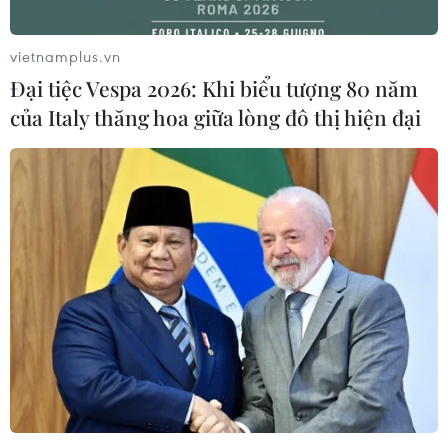
Thành viên đảng Cộng hòa chỉ trích vụ
đột kích vào dinh thự ông Trump
vietnamplus.vn
09/08/2022 23:15
Đại tiệc Vespa 2026: Khi biểu tượng 80 năm
Chủ tịch Ủy ban Quốc gia đảng Cộng hòa Ronna
của Italy thăng hoa giữa lòng đô thị hiện đại
McDaniel đã gọi cuộc đột kích là một “sự lạm dụng
quyền lực,” đồng thời chỉ trích đảng Dân chủ coi thường
luật pháp.