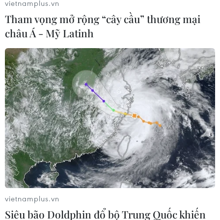
vietnamplus.vn
Tham vọng mở rộng “cây cầu” thương mại
châu Á - Mỹ Latinh
Cựu Tổng thống Donald Trump trình diện
trước Tổng Chưởng lý New York
10/08/2022 23:03
Ngày 10/8, cựu Tổng thống Mỹ Donald Trump đã đến
Văn phòng Tổng Chưởng lý New York ở Hạ Manhattan
để trả lời thẩm vấn trong khuôn khổ một cuộc điều tra
dân sự về hoạt động kinh doanh của gia đình ông.
vietnamplus.vn
Siêu bão Doldphin đổ bộ Trung Quốc khiến