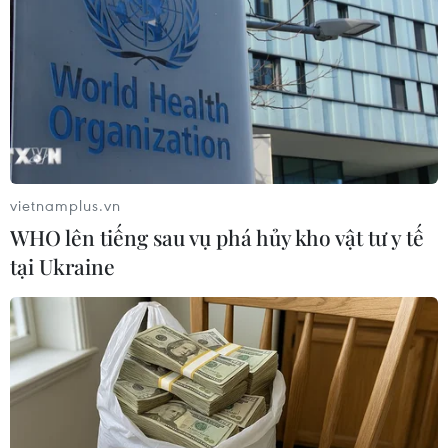
vietnamplus.vn
WHO lên tiếng sau vụ phá hủy kho vật tư y tế
tại Ukraine
FBI bất ngờ đột kích nhà riêng của cựu
Tổng thống Mỹ Donald Trump
09/08/2022 00:10
Theo New York Times, vụ khám xét dường như tập trung
vào những chiếc thùng đựng tài liệu mà ông Trump đã
mang theo đến Mar-a-Lago sau khi rời Nhà Trắng.