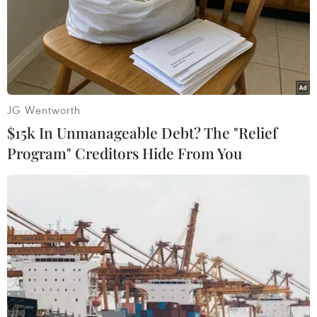
JG Wentworth
$15k In Unmanageable Debt? The "Relief
Program" Creditors Hide From You
Video dinh thự Mar-a-Lago của
ông Donald Trump bị FBI khám xét
09/08/2022 04:05