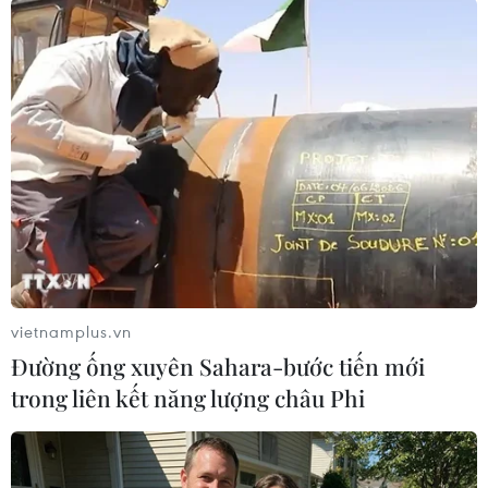
#Cựu Tổng thống Donald Trump
#FBI
#Nhà Trắng
#Khám xét
Mỹ
Theo dõi VietnamPlus
vietnamplus.vn
TIN LIÊN QUAN
Đường ống xuyên Sahara-bước tiến mới
trong liên kết năng lượng châu Phi