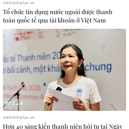
vietnamplus.vn
Xem thêm
Tổ chức tín dụng nước ngoài được thanh
toán quốc tế qua tài khoản ở Việt Nam
CƠ QUAN CHỦ QUẢN: THÔNG TẤN XÃ VIỆT NAM
Tổng Biên tập: TRẦN TIẾN DUẨN
Phó Tổng Biên tập: NGUYỄN THỊ TÁM, KHÚC THANH
THỦY
Sở hữu trí tuệ
Quy định sử dụng
RSS
Hỗ trợ
Ngôn ngữ
TTXVN
vietnamplus.vn
Hơn 40 sáng kiến thanh niên hội tụ tại Ngày
Dịch vụ tin
Quảng cáo