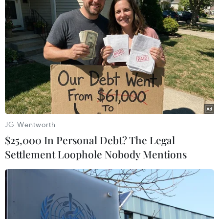
Ông Donald Trump để ngỏ khả năng tái
tranh cử vào năm 2024
JG Wentworth
27/07/2022 03:44
$25,000 In Personal Debt? The Legal
Cựu Tổng thống Mỹ Donald Trump đã có bài phát biểu
Settlement Loophole Nobody Mentions
dài 90 phút trong lần trở lại thủ đô Washington với ngụ
ý ông có thể tái tranh cử tổng thống vào năm 2024.