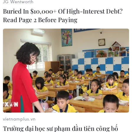
JG Wentworth
Mỹ không có mặt tại khu nghỉ dưỡng này khi
Buried In $10,000+ Of High-Interest Debt?
cuộc khám xét diễn ra.
Read Page 2 Before Paying
[Mỹ: Tòa án New York triệu tập cựu Tổng
thống Donald Trump]
Ông Trump đã chuyển đến sinh sống tại Mar-a-
Lago sau khi kết thúc nhiệm kỳ Tổng thống Mỹ
từ tháng 1/2021.
Tuy nhiên, vào mỗi mùa Hè, khu nghỉ dưỡng
này đóng cửa từ tháng 5 và ông chuyển đến
sống tại câu lạc bộ golf ở Bedminster, bang New
Jersey.
Theo ông Michael Beschloss, nhà sử học chuyên
vietnamplus.vn
nghiên cứu các đời Tổng thống Mỹ, việc dinh
Trường đại học sư phạm đầu tiên công bố