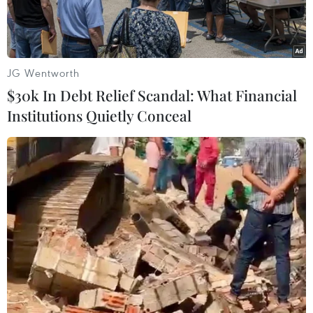
JG Wentworth
$30k In Debt Relief Scandal: What Financial
Institutions Quietly Conceal
Bên ngoài trụ sở Cục Dự trữ Liên bang Mỹ ở Washington DC.
(Ảnh: THX/TTXVN)
Trả lời phỏng vấn tờ Financial Times về triển
vọng chính sách tiền tệ của Cục Dự trữ liên
bang Mỹ (Fed), ông Raphael Bostic, người đứng