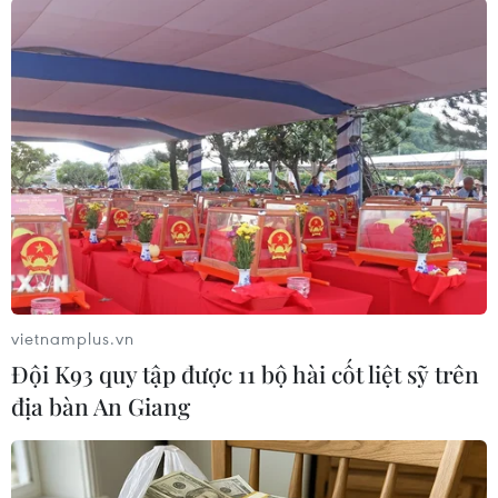
(TTXVN/Vietnam+)
vietnamplus.vn
Đội K93 quy tập được 11 bộ hài cốt liệt sỹ trên
địa bàn An Giang
#Cục Dự trữ liên bang Mỹ
#Fed
#Tăng lãi suất
#Tăng trưởng kinh tế
Mỹ