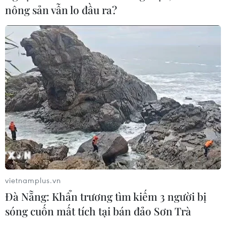
nông sản vẫn lo đầu ra?
CƠ QUAN CHỦ QUẢN: THÔNG TẤN XÃ VIỆT NAM
Tổng Biên tập: TRẦN TIẾN DUẨN
Phó Tổng Biên tập: NGUYỄN THỊ TÁM, KHÚC THANH
THỦY
Sở hữu trí tuệ
Quy định sử dụng
RSS
Hỗ trợ
Ngôn ngữ
TTXVN
Dịch vụ tin
Quảng cáo
Liên hệ
vietnamplus.vn
Đà Nẵng: Khẩn trương tìm kiếm 3 người bị
sóng cuốn mất tích tại bán đảo Sơn Trà
Giấy phép số: 1374/GP-BTTTT do Bộ Thông tin và Truyền thông