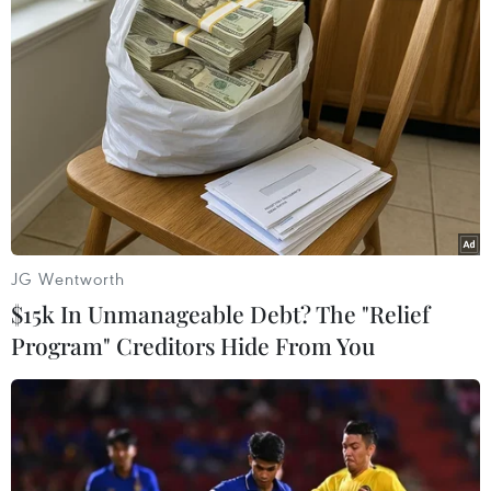
Theo dõi VietnamPlus
TIN LIÊN QUAN
JG Wentworth
$15k In Unmanageable Debt? The "Relief
Program" Creditors Hide From You