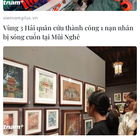
cuồng của thị trường nhà đất năm 2006.
vietnamplus.vn
Vùng 3 Hải quân cứu thành công 1 nạn nhân
bị sóng cuốn tại Mũi Nghê
Fed quyết định giữ nguyên
biên độ lãi suất cơ bản 0-0,25%