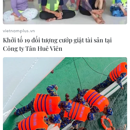
vietnamplus.vn
Khởi tố 19 đối tượng cướp giật tài sản tại
Công ty Tân Huê Viên
Mỹ phải đối mặt với một thị trường chứng
khoán "siêu bong bóng"?
26/01/2022 22:29
Chuyên gia cho rằng chứng khoán Mỹ đang ở trong tình
trạng “siêu bong bóng” có thể so sánh với kỷ nguyên
dot.com, sự sụp đổ của Phố Wall năm 1929 và sự điên