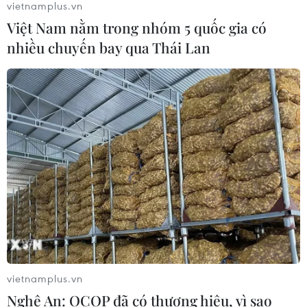
vietnamplus.vn
Việt Nam nằm trong nhóm 5 quốc gia có
Đề xuất 5 nhóm chính sách sửa đổi
nhiều chuyến bay qua Thái Lan
Luật Trưng mua, trưng dụng tài sản
04/08/2026 11:56
UBS bị phạt 125 triệu USD vì vi phạm
luật chống rửa tiền
04/08/2026 04:58
Xem thêm
vietnamplus.vn
Nghệ An: OCOP đã có thương hiệu, vì sao