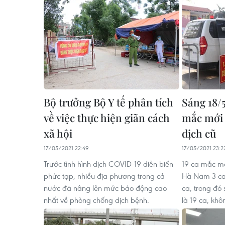
Bộ trưởng Bộ Y tế phân tích
Sáng 18/5
về việc thực hiện giãn cách
mắc mới 
xã hội
dịch cũ
17/05/2021 22:49
17/05/2021 23:2
Trước tình hình dịch COVID-19 diễn biến
19 ca mắc mớ
phức tạp, nhiều địa phương trong cả
Hà Nam 3 ca,
nước đã nâng lên mức báo động cao
ca, trong đó 
nhất về phòng chống dịch bệnh.
là 19 ca, khô