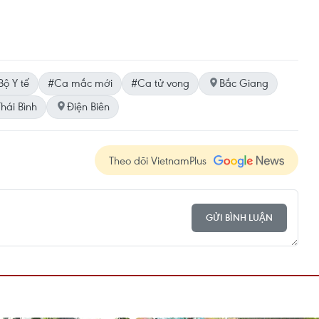
Bộ Y tế
#Ca mắc mới
#Ca tử vong
Bắc Giang
Thái Bình
Điện Biên
Theo dõi VietnamPlus
GỬI BÌNH LUẬN