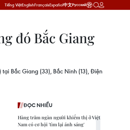
Tiếng Việt
English
Français
Español
中文
Русский
ng đó Bắc Giang
ại Bắc Giang (33), Bắc Ninh (13), Điện
ĐỌC NHIỀU
Hàng trăm ngàn người khiếm thị ở Việt
Nam có cơ hội 'tìm lại ánh sáng'