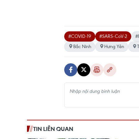
#COVID-19
#SARS-CoV-2
#
Bắc Ninh
Hưng Yên
TIN LIÊN QUAN