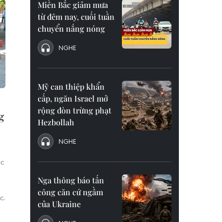
Miền Bắc giảm mưa
từ đêm nay, cuối tuần
chuyển nắng nóng
NGHE
Mỹ can thiệp khẩn
cấp, ngăn Israel mở
rộng đòn trừng phạt
g
Hezbollah
NGHE
ắc
Nga thông báo tấn
công căn cứ ngầm
c.
của Ukraine