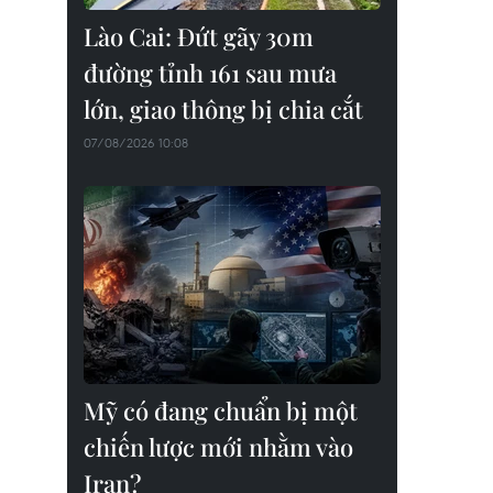
Lào Cai: Đứt gãy 30m
đường tỉnh 161 sau mưa
lớn, giao thông bị chia cắt
07/08/2026 10:08
Mỹ có đang chuẩn bị một
chiến lược mới nhằm vào
Iran?