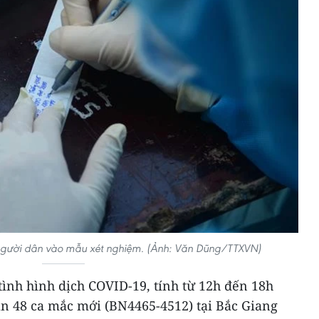
n người dân vào mẫu xét nghiệm. (Ảnh: Văn Dũng/TTXVN)
 tình hình dịch COVID-19, tính từ 12h đến 18h
ận 48 ca mắc mới (BN4465-4512) tại Bắc Giang