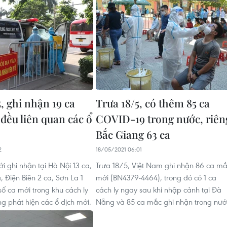
, ghi nhận 19 ca
Trưa 18/5, có thêm 85 ca
đều liên quan các ổ
COVID-19 trong nước, riên
Bắc Giang 63 ca
2
18/05/2021 06:01
i ghi nhận tại Hà Nội 13 ca,
Trưa 18/5, Việt Nam ghi nhận 86 ca m
 Điện Biên 2 ca, Sơn La 1
mới (BN4379-4464), trong đó có 1 ca
số ca mới trong khu cách ly
cách ly ngay sau khi nhập cảnh tại Đà
ng phát hiện các ổ dịch mới.
Nẵng và 85 ca mắc ghi nhận trong nướ