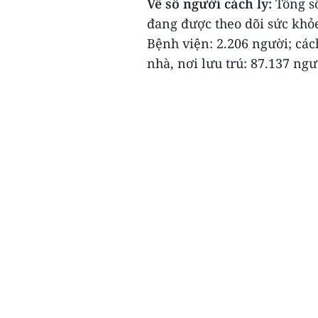
Về số người cách ly:
Tổng s
đang được theo dõi sức khỏe 
Bệnh viện: 2.206 người; cách 
nhà, nơi lưu trú: 87.137 ngườ