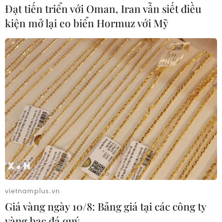
Đạt tiến triển với Oman, Iran vẫn siết điều
kiện mở lại eo biển Hormuz với Mỹ
Giá thanh long ruột đỏ tăng mạnh, nông
dân Tiền Giang thu lãi cao
22/02/2019 02:38
Với năng suất bình quân khoảng 30 tấn/ha, mỗi ha
vietnamplus.vn
thanh long ruột đỏ đạt giá trị sản xuất trên 1 tỷ đồng, trừ
Giá vàng ngày 10/8: Bảng giá tại các công ty
chi phí, nông dân ở Chợ Gạo, Tiền Giang lãi 500-700
vàng bạc đá quý
triệu đồng.