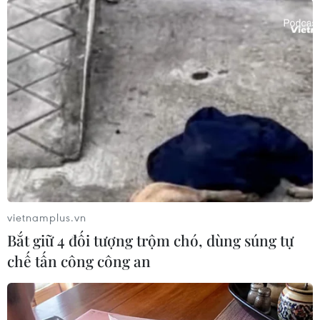
nông thôn huyện Giồng Trôm đã hỗ trợ cho
người dân kỹ thuật xử lý ra hoa mùa nghịch.
Đồng thời khuyến cáo người dân chủ động trữ
nước ngọt để tưới cho cây chanh, đảm bảo cho
cây sinh trưởng tốt và cho năng suất cao./.
(TTXVN/Vietnam+)
vietnamplus.vn
Bắt giữ 4 đối tượng trộm chó, dùng súng tự
chế tấn công công an