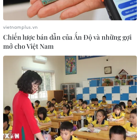
vietnamplus.vn
Chiến lược bán dẫn của Ấn Độ và những gợi
mở cho Việt Nam
TIN CÙNG CHUYÊN MỤC
Giá vàng ngày 10/8: Bảng giá tại các
công ty vàng bạc đá quý
10/08/2026 02:06