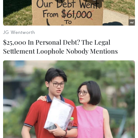
JG Wentworth
$25,000 In Personal Debt? The Legal
Settlement Loophole Nobody Mentions
Giá chanh trái vụ tăng cao kỷ lục. Ảnh minh họa. (Ảnh: Phạm
Kiên/TTXVN)
Nhà vườn trồng chanh tại Bến Tre vui mừng vì
giá chanh trái vụ tăng cao kỷ lục 34.000-37.000
đồng/kg, đây là giá chanh cao nhất trong trong
vòng 5 năm qua.