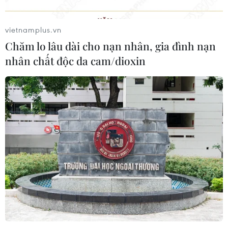
Lâm Đồng vào cao điểm vụ cá Nam,
ngư dân phấn khởi vươn khơi
vietnamplus.vn
06/08/2026 09:06
Chăm lo lâu dài cho nạn nhân, gia đình nạn
nhân chất độc da cam/dioxin
Giá dầu tăng khi nhà đầu tư thận
trọng trước tình hình Trung Đông
06/08/2026 09:03
Giá vàng tăng phiên thứ tư liên tiếp,
chạm mức cao nhất trong 7 tuần
06/08/2026 08:36
Xăng dầu trong nước đồng loạt giảm,