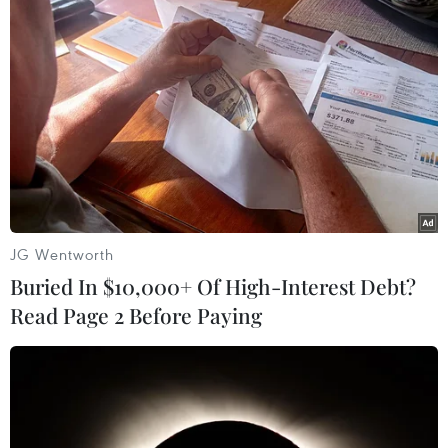
#Giá chanh
#Chanh trái vụ
#Nhà vườn
#Nhà vườn trồng chanh
#Mùa nghịch
Bến Tre
Vĩnh Long
JG Wentworth
Theo dõi VietnamPlus
Buried In $10,000+ Of High-Interest Debt?
Read Page 2 Before Paying
TIN LIÊN QUAN