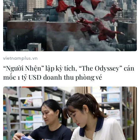
vietnamplus.vn
“Người Nhện” lập kỳ tích, “The Odyssey” cán
mốc 1 tỷ USD doanh thu phòng vé