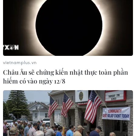
vietnamplus.vn
Châu Âu sẽ chứng kiến nhật thực toàn phần
hiếm có vào ngày 12/8
Giải pháp hữu hiệu nào ứng phó với tính
trái quy luật của thiên tai
20/05/2018 03:49
Theo số liệu thống kê của Tổng cục Khí tượng Thủy văn
Quốc gia, thiên tai có xu thế ngày càng gia tăng bất