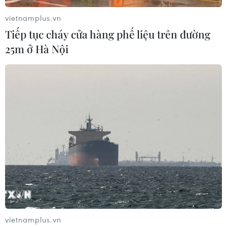
vietnamplus.vn
Tiếp tục cháy cửa hàng phế liệu trên đường
25m ở Hà Nội
Nguồn cung hàng hóa dồi dào, duy trì ổn
định thị trường sau Tết
10/02/2019 12:04
Khảo sát thị trường cho thấy sức mua đối với các mặt
hàng thực phẩm tươi sống tăng mạnh hơn nhưng do
nguồn cung dồi dào, mặt bằng giá các loại hàng hóa
phục vụ Tết chỉ tương đương so với năm trước.
vietnamplus.vn