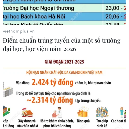
Giá dầu tăng vọt do Iran xem xét cấm
tàu Mỹ và Israel qua eo biển Hormuz
07/08/2026 00:45
vietnamplus.vn
Điểm chuẩn trúng tuyển của một số trường
đại học, học viện năm 2026
Giá vàng thế giới quay đầu giảm nhẹ
do áp lực chốt lời
07/08/2026 00:31
Chứng khoán Mỹ rời đỉnh khi giá
năng lượng leo thang
06/08/2026 23:58