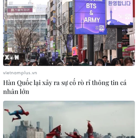
vietnamplus.vn
Hàn Quốc lại xảy ra sự cố rò rỉ thông tin cá
nhân lớn