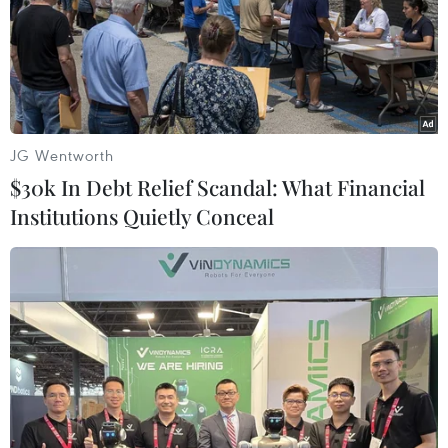
thường, số lần xuất hiện ngày càng nhiều, cường độ
ngày càng lớn, nghiêm trọng hơn.
JG Wentworth
$30k In Debt Relief Scandal: What Financial
Institutions Quietly Conceal
Thanh long Tiền Giang rớt giá, thương lái
từ chối mua thanh long trắng