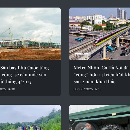
 Sân bay Phú Quốc tăng
Metro Nhổn-Ga Hà Nội đã
i công, sẽ cán mốc vận
“cõng” hơn 14 triệu lượt k
từ tháng 4/2027
sau 2 năm khai thác
026 04:30
08/08/2026 02:13