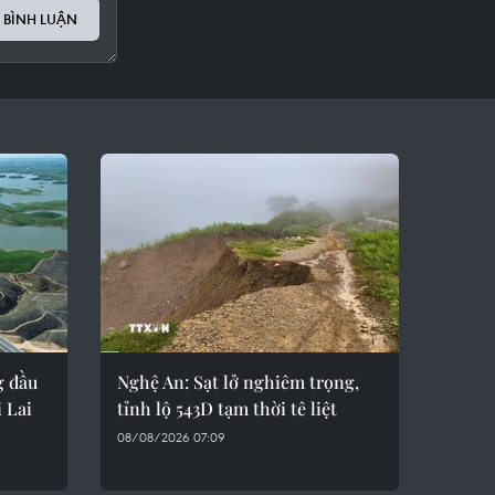
 BÌNH LUẬN
g đầu
Nghệ An: Sạt lở nghiêm trọng,
 Lai
tỉnh lộ 543D tạm thời tê liệt
08/08/2026 07:09