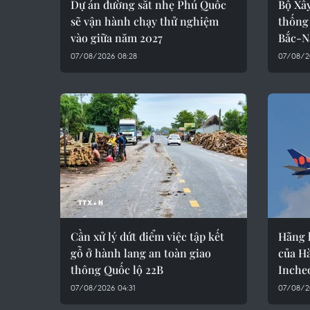
Dự án đường sắt nhẹ Phú Quốc
Bộ Xây
sẽ vận hành chạy thử nghiệm
thống 
vào giữa năm 2027
Bắc-
07/08/2026 08:28
07/08/2
Cần xử lý dứt điểm việc tập kết
Hãng 
gỗ ở hành lang an toàn giao
của Hà
thông Quốc lộ 22B
Inche
07/08/2026 04:31
07/08/2