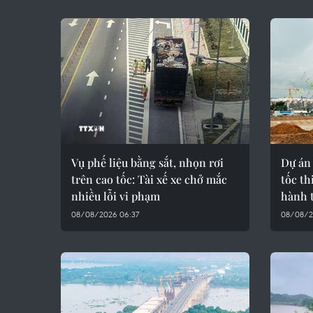
Vụ phế liệu bằng sắt, nhọn rơi
Dự án
trên cao tốc: Tài xế xe chở mắc
tốc th
nhiều lỗi vi phạm
hành 
08/08/2026 06:37
08/08/2