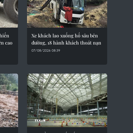
hiến
Xe khách lao xuống hố sâu bên
ên cao
đường, 18 hành khách thoát nạn
07/08/2026 08:39