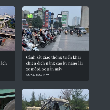
Cảnh sát giao thông triển khai
hách
chiến dịch nâng cao kỹ năng lái
xe môtô, xe gắn máy
07/08/2026 14:37