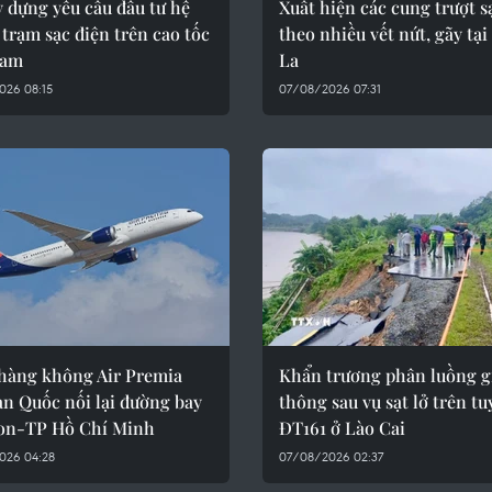
 dựng yêu cầu đầu tư hệ
Xuất hiện các cung trượt 
trạm sạc điện trên cao tốc
theo nhiều vết nứt, gãy tại
Nam
La
026 08:15
07/08/2026 07:31
hàng không Air Premia
Khẩn trương phân luồng g
n Quốc nối lại đường bay
thông sau vụ sạt lở trên t
on-TP Hồ Chí Minh
ĐT161 ở Lào Cai
026 04:28
07/08/2026 02:37