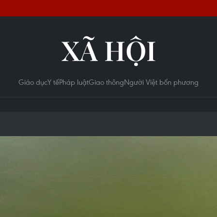
XÃ HỘI
Giáo dục
Y tế
Pháp luật
Giao thông
Người Việt bốn phương