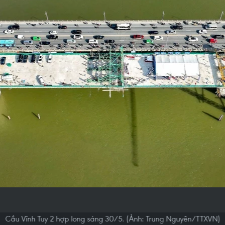
Cầu Vĩnh Tuy 2 hợp long sáng 30/5. (Ảnh: Trung Nguyên/TTXVN)