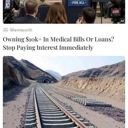
JG Wentworth
Owning $10k+ In Medical Bills Or Loans?
Stop Paying Interest Immediately
Sản xuất mây tre đan xuất khẩu ở Phú Xuyên, Hà Nội. (Ảnh
Trọng Đạt/TTXVN)
Sáng 5/7, Ủy ban Nhân dân thành phố Hà Nội đã
tổ chức Hội nghị đối thoại tháo gỡ khó khăn,
thúc đẩy sản xuất kinh doanh đối với các doanh
nghiệp, hợp tác xã, hộ sản xuất kinh doanh hoạt