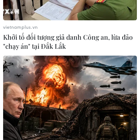
vietnamplus.vn
Khởi tố đối tượng giả danh Công an, lừa đảo
"chạy án" tại Đắk Lắk