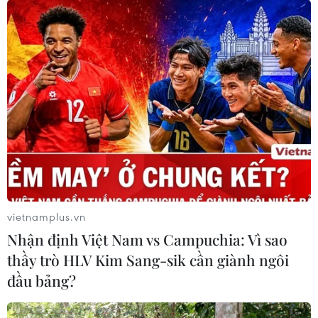
#Hà Nội
#Làng nghề
#Hợp tác xã
#kinh tế nông thôn
TP. Hà Nội
Theo dõi VietnamPlus
vietnamplus.vn
TIN LIÊN QUAN
Nhận định Việt Nam vs Campuchia: Vì sao
thầy trò HLV Kim Sang-sik cần giành ngôi
đầu bảng?