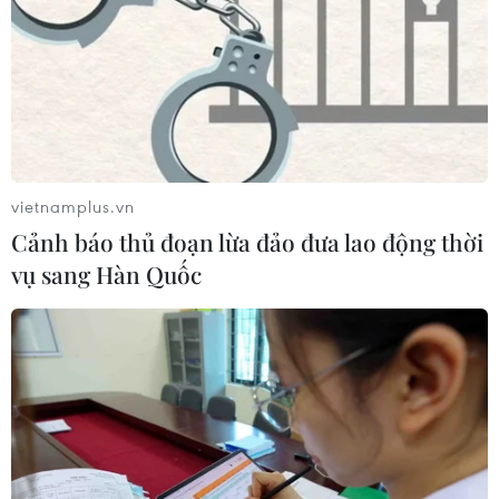
miếng thép đỏ lửa, tiếng máy mài kim loại chát chúa,
tiếng lách cách của các lưỡi dao va vào nhau.
vietnamplus.vn
Cảnh báo thủ đoạn lừa đảo đưa lao động thời
vụ sang Hàn Quốc
Hà Nội: Phục dựng mô hình làng
nghề giấy Dó vùng Bưởi xưa