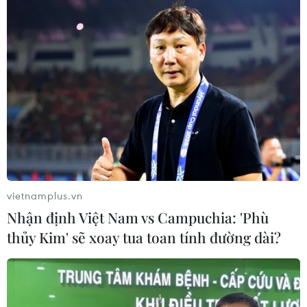
vietnamplus.vn
Nhận định Việt Nam vs Campuchia: 'Phù
thủy Kim' sẽ xoay tua toan tính đường dài?