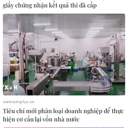
giấy chứng nhận kết quả thi đã cấp
“Làng nghề truyền thống Hà Nội”
(tăng 9 làng so với năm 2022).
(TTXVN/Vietnam+)
vietnamplus.vn
Tiêu chí mới phân loại doanh nghiệp để thực
hiện cơ cấu lại vốn nhà nước