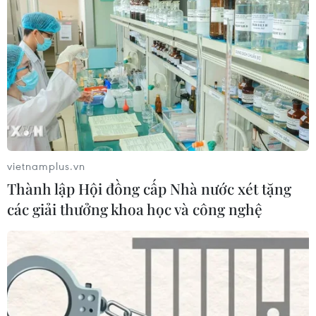
vietnamplus.vn
Thành lập Hội đồng cấp Nhà nước xét tặng
các giải thưởng khoa học và công nghệ
Sức sống bền bỉ của làng nghề rèn
Đa Sỹ nghìn năm tuổi
31/05/2024 01:50
Làng Đa Sỹ bắt đầu ngày mới trong những âm thanh
hối hả từ các xưởng rèn: tiếng búa đập chan chát lên