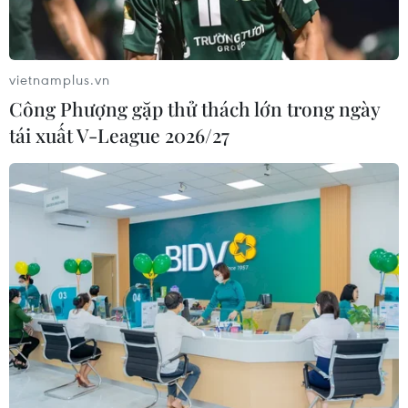
Vinh-Thanh Thủy trong tháng 9
06/08/2026 12:25
vietnamplus.vn
Công Phượng gặp thử thách lớn trong ngày
Chưa đầu tư mở rộng Quốc lộ 1 đoạn
tái xuất V-League 2026/27
Bạc Liêu-Cà Mau giai đoạn 2026-
2030
06/08/2026 12:24
Tuyên Quang khẩn trương khắc
phục sạt lở trên các tuyến giao thông
06/08/2026 11:54
Cà Mau hợp nhất 4 trường cao đẳng,