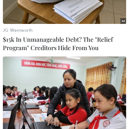
việc làm nhiều hơnở các công ty lớn.
Công ty điện tử Samsung có kế hoạch tuyển
dụng nhân sự nhiều hơn trong 6 thángđầu năm
JG Wentworth
nay.
$15k In Unmanageable Debt? The "Relief
Program" Creditors Hide From You
Năm 2009, công ty này đã tuyển dụng 6.500 sinh
viên tốt nghiệp đại học, trong đó6 tháng đầu
năm tuyển 2.100 sinh viên.
Tương tự, công ty điện tử LG cũng đang lên kế
hoạch tuyển dụng lao động. Trongnửa đầu năm
2009, nhiều công ty điện tử lớn đã không tuyển
dụng thêm bất cứ nhânviên mới nào và chỉ thuê
khoảng 1.000 sinh viên tốt nghiệp trong cả năm
2009.