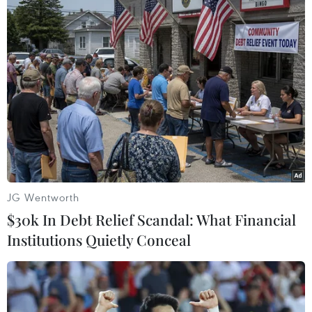
07/08/2026 12:02
Sri Lanka tăng cường ngăn chặn
trang web cá cược trực tuyến
07/08/2026 11:39
Indonesia nỗ lực khống chế cháy
rừng tại Vườn Quốc gia Núi Bromo
JG Wentworth
07/08/2026 10:56
$30k In Debt Relief Scandal: What Financial
Institutions Quietly Conceal
Sri Lanka triển khai quân đội sau làn
sóng vượt ngục bất thành
07/08/2026 10:35