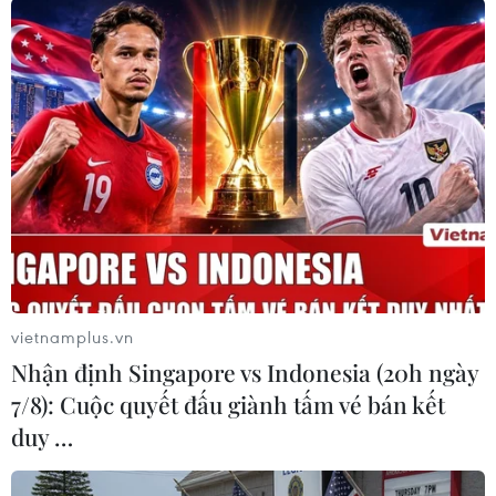
TIN CÙNG CHUYÊN MỤC
Thổ Nhĩ Kỳ tăng cường truy quét IS,
bắt giữ hơn 100 nghi phạm
07/08/2026 14:55
Tây Ban Nha triệt phá đường dây
buôn người xuyên Địa Trung Hải
vietnamplus.vn
07/08/2026 12:13
Nhận định Singapore vs Indonesia (20h ngày
7/8): Cuộc quyết đấu giành tấm vé bán kết
duy …
Hy Lạp tạm giam một thị trưởng tình
nghi gây thảm họa cháy rừng