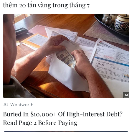
thêm 20 tấn vàng trong tháng 7
#Hàn Quốc
#SamSung
#POSCO
#Sinh viên
#Dễ tìm việc
Hàn Quốc
JG Wentworth
Theo dõi VietnamPlus
Buried In $10,000+ Of High-Interest Debt?
Read Page 2 Before Paying