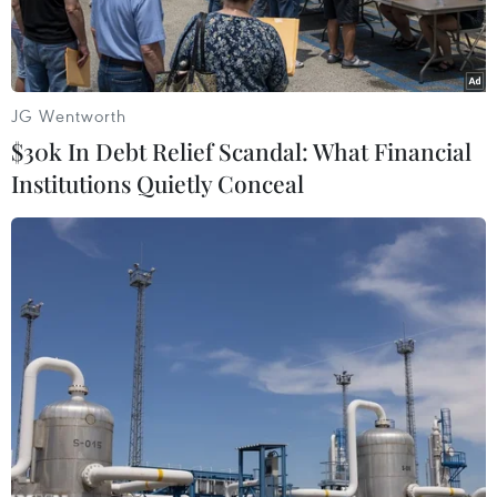
của xã hội.
JG Wentworth
$30k In Debt Relief Scandal: What Financial
Institutions Quietly Conceal
Ủy ban Nhân quyền Quốc gia Hàn Quốc. (Nguồn: Yonhap)
Hãng tin Yonhap đưa tin ngày 28/11, Bộ Y tế và
Phúc lợi Hàn Quốc thông báo đã bác bỏ khuyến