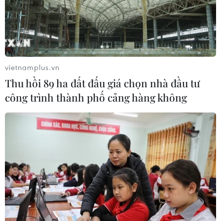
Đâm dao ở trung tâm London, một
nữ nghi phạm bị bắt giữ
05/08/2026 15:07
vietnamplus.vn
Thu hồi 89 ha đất đấu giá chọn nhà đầu tư
Xem thêm
công trình thành phố cảng hàng không
CƠ QUAN CHỦ QUẢN: THÔNG TẤN XÃ VIỆT NAM
Tổng Biên tập: TRẦN TIẾN DUẨN
Phó Tổng Biên tập: NGUYỄN THỊ TÁM, KHÚC THANH
THỦY