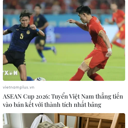
(TTXVN/Vietnam+)
vietnamplus.vn
ASEAN Cup 2026: Tuyển Việt Nam thẳng tiến
vào bán kết với thành tích nhất bảng
#Người chuyển giới
#Phụ nữ chuyển giới
#Giới tính
Hàn Quốc