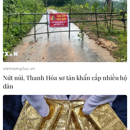
vietnamplus.vn
Nứt núi, Thanh Hóa sơ tán khẩn cấp nhiều hộ
dân
TIN CÙNG CHUYÊN MỤC
Thổ Nhĩ Kỳ tăng cường truy quét IS,
bắt giữ hơn 100 nghi phạm
07/08/2026 14:55