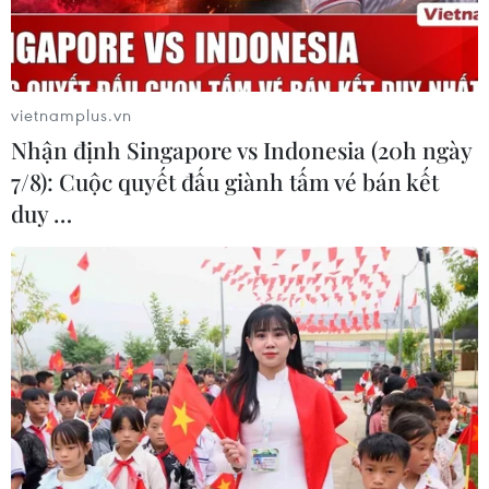
vietnamplus.vn
Nhận định Singapore vs Indonesia (20h ngày
7/8): Cuộc quyết đấu giành tấm vé bán kết
duy …
Người chuyển giới vẫn gặp khó với thủ tục
đổi tên, tìm kiếm việc làm
16/12/2019 10:59
Việt Nam hiện có khoảng 300.000 người chuyển giới
nhưng các rào cản về văn hóa, xã hội và pháp lý đang