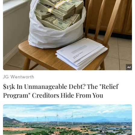
Theo dõi VietnamPlus
TIN LIÊN QUAN
JG Wentworth
$15k In Unmanageable Debt? The "Relief
Program" Creditors Hide From You