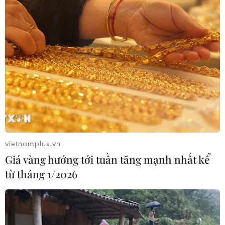
Đức tuyên án chung thân đối tượng
gây vụ lao xe vào đám đông ở
Munich
06/08/2026 15:57
Italy và Hy Lạp trở thành điểm nóng
của virus Tây sông Nile
06/08/2026 13:24
vietnamplus.vn
Giá vàng hướng tới tuần tăng mạnh nhất kể
từ tháng 1/2026
Bão Dolphin hướng vào miền Đông
Trung Quốc, cảnh báo mưa lớn trên
diện rộng
06/08/2026 08:36