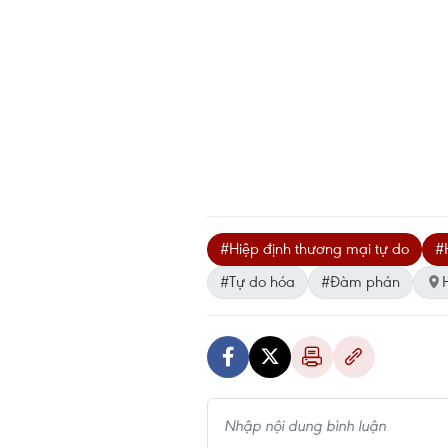
#Hiệp định thương mại tự do
#
#Tự do hóa
#Đàm phán