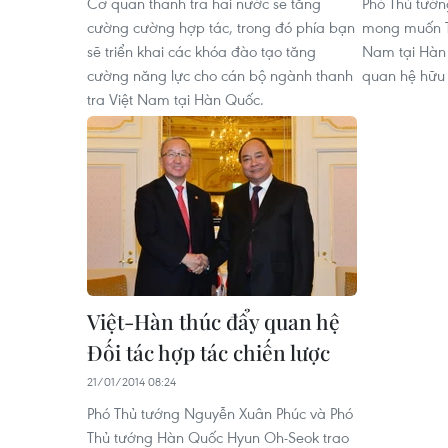
Cơ quan thanh tra hai nước sẽ tăng
Phó Thủ tướn
cường cường hợp tác, trong đó phía bạn
mong muốn T
sẽ triển khai các khóa đào tạo tăng
Nam tại Hàn 
cường năng lực cho cán bộ ngành thanh
quan hệ hữu 
tra Việt Nam tại Hàn Quốc.
Việt-Hàn thúc đẩy quan hệ
Đối tác hợp tác chiến lược
21/01/2014 08:24
Phó Thủ tướng Nguyễn Xuân Phúc và Phó
Thủ tướng Hàn Quốc Hyun Oh-Seok trao