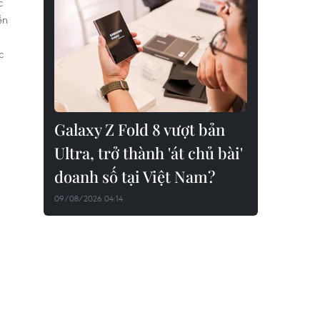
c
ễn
c
Galaxy Z Fold 8 vượt bản
Ultra, trở thành 'át chủ bài'
doanh số tại Việt Nam?
09/08/2026 04:14