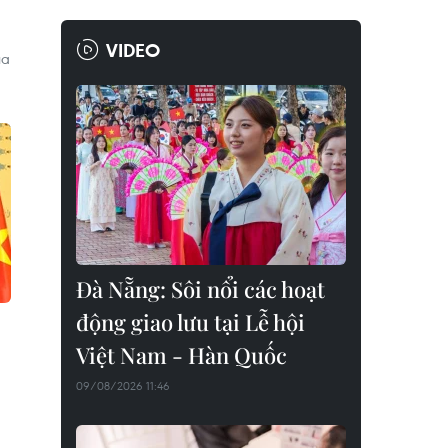
VIDEO
ủa
Đà Nẵng: Sôi nổi các hoạt
động giao lưu tại Lễ hội
Việt Nam - Hàn Quốc
09/08/2026 11:46