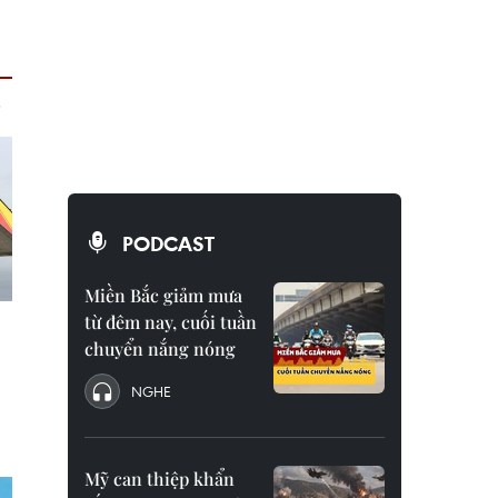
PODCAST
Miền Bắc giảm mưa
từ đêm nay, cuối tuần
chuyển nắng nóng
NGHE
Mỹ can thiệp khẩn