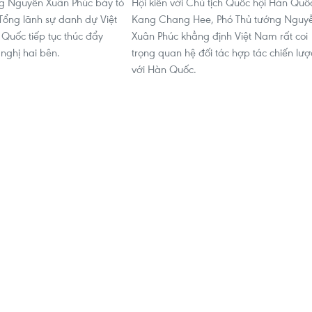
g Nguyễn Xuân Phúc bày tỏ
Hội kiến với Chủ tịch Quốc hội Hàn Quố
ổng lãnh sự danh dự Việt
Kang Chang Hee, Phó Thủ tướng Nguy
Quốc tiếp tục thúc đẩy
Xuân Phúc khẳng định Việt Nam rất coi
nghị hai bên.
trọng quan hệ đối tác hợp tác chiến lượ
với Hàn Quốc.