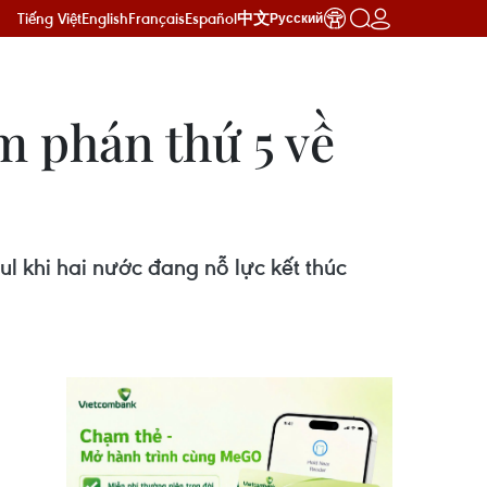
Tiếng Việt
English
Français
Español
中文
Русский
 phán thứ 5 về
khi hai nước đang nỗ lực kết thúc