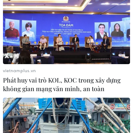
Theo dõi VietnamPlus
vietnamplus.vn
TIN LIÊN QUAN
Phát huy vai trò KOL, KOC trong xây dựng
không gian mạng văn minh, an toàn