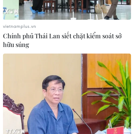
thế hệ Việt Nam học tại Nga cũng như Nga học
tại Việt Nam, ông Hùng khẳng định Quỹ sẽ tập
trung hoạt động tài trợ cho việc khích lệ, động
vietnamplus.vn
viên các em sinh viên cũng như các thầy cô giáo
Chính phủ Thái Lan siết chặt kiểm soát sở
trong dạy và học tiếng Việt và tiết lộ Quỹ đang
hữu súng
mong muốn xúc tiến và sẵn sàng hỗ trợ đưa
tiếng Việt vào dạy trong các trường phổ thông
Nga.
Tham tán Vụ châu Á 3 Bộ Ngoại giao Nga Ivan
Nesterov ghi nhận công tác tổ chức cuộc thi
ngày càng chuyên nghiệp, thu hút được sự tham
gia của sinh viên trên toàn nước Nga.
Ông vui mừng xác nhận mối quan tâm đến
tiếng Việt đang gia tăng trong những năm gần
đây từ phía chính quyền cũng như doanh