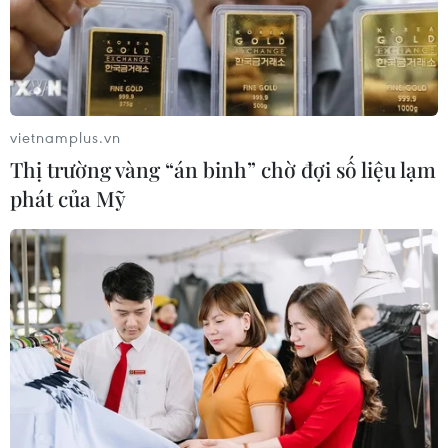
vietnamplus.vn
Thị trường vàng “án binh” chờ đợi số liệu lạm
phát của Mỹ
Thế hệ trẻ tại Mỹ ngày càng quan tâm tới
việc học tiếng Việt
31/01/2024 04:58
Theo bà Nguyễn Phương Chung, các bạn trẻ Mỹ cảm
nhận mỗi ngày đến lớp học tiếng Việt là mỗi ngày xích
lại gần Việt Nam hơn, biết thêm về cuộc sống, những
nét văn hóa đặc sắc của người Việt.