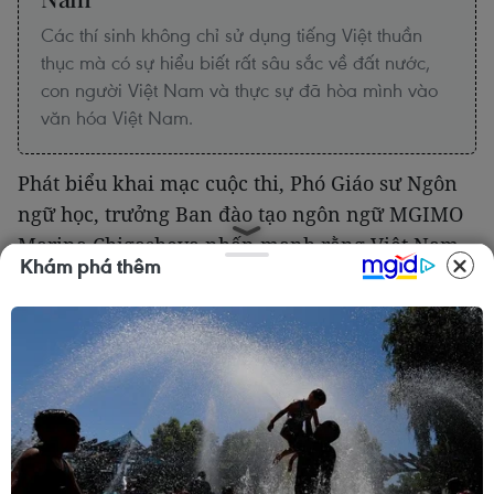
Các thí sinh không chỉ sử dụng tiếng Việt thuần
thục mà có sự hiểu biết rất sâu sắc về đất nước,
con người Việt Nam và thực sự đã hòa mình vào
văn hóa Việt Nam.
Phát biểu khai mạc cuộc thi, Phó Giáo sư Ngôn
ngữ học, trưởng Ban đào tạo ngôn ngữ MGIMO
Marina Chigasheva nhấn mạnh rằng Việt Nam
Khám phá thêm
luôn có vai trò quan trọng trong chính sách đối
ngoại của Liên bang Nga.
Bà Chigasheva đặc biệt lưu ý đến những sự kiện
tích cực gần đây nhất trong quan hệ song
phương như cuộc điện đàm của Tổng bí thư
Nguyễn Phú Trọng với Tổng thống Vladimir
Putin hôm 26/3, trong đó có đề cập đến hợp tác