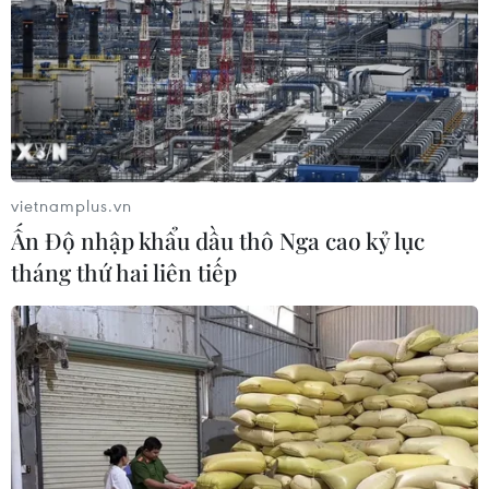
vietnamplus.vn
Ấn Độ nhập khẩu dầu thô Nga cao kỷ lục
tháng thứ hai liên tiếp
TIN CÙNG CHUYÊN MỤC
Thành phố Hồ Chí Minh bắn pháo