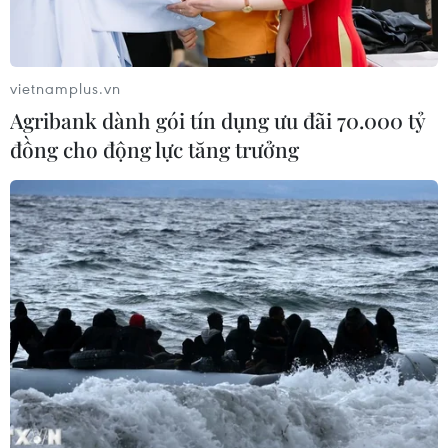
vietnamplus.vn
Agribank dành gói tín dụng ưu đãi 70.000 tỷ
đồng cho động lực tăng trưởng
Ấm áp Chương trình “Xuân Quê hương-
Tiếng Việt thân thương” tại Thủ đô
Vientiane
08/02/2024 02:41