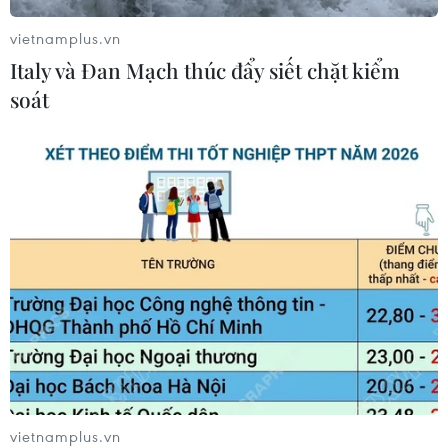
Chương trình diễn ra tối 7/2 tại Vientiane, giúp cộng
vietnamplus.vn
đồng người Việt Nam tại Lào, Thái Lan và những người
Italy và Đan Mạch thúc đẩy siết chặt kiểm
Lào biết tiếng Việt cảm nhận nét đẹp của tiếng Việt qua
soát
những tác phẩm thơ ca.
vietnamplus.vn