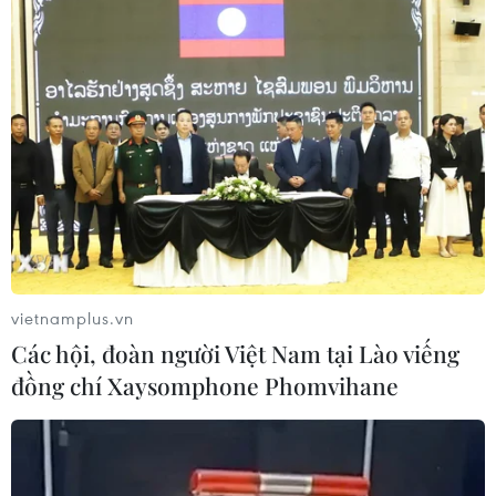
vietnamplus.vn
Các hội, đoàn người Việt Nam tại Lào viếng
đồng chí Xaysomphone Phomvihane