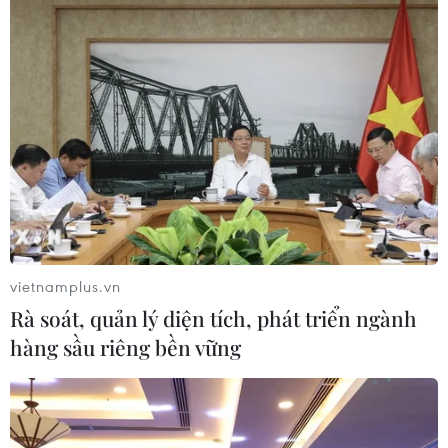
(TTXVN/Vietnam+)
vietnamplus.vn
Rà soát, quản lý diện tích, phát triển ngành
hàng sầu riêng bền vững
#cuộc thi phiên dịch
#nhà Việt Nam học
#phiên dịch chuyên nghiệp
#dịch giả Nga-Việt
#cuộc thi dịch tiếng Việt
Nga