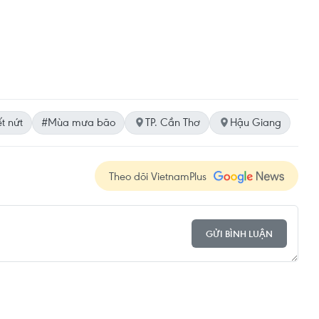
t nứt
#Mùa mưa bão
TP. Cần Thơ
Hậu Giang
Theo dõi VietnamPlus
GỬI BÌNH LUẬN