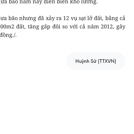
mưa bão năm nay diễn biến khó lường.
a bão nhưng đã xảy ra 12 vụ sạt lở đất, bằng cả
00m2 đất, tăng gấp đôi so với cả năm 2012, gây
đồng./.
Huỳnh Sử (TTXVN)