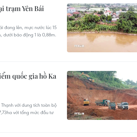
ại trạm Yên Bái
ái đang lên, mực nước lúc 15
m, dưới báo động 1 là 0,88m.
điểm quốc gia hồ Ka
Thạnh với dung tích toàn bộ
97,73ha với tổng mức đầu tư