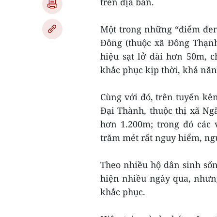
trên địa bàn.
Một trong những “điểm đen”
Đông (thuộc xã Đông Thạnh
hiệu sạt lở dài hơn 50m, 
khắc phục kịp thời, khả năn
Cùng với đó, trên tuyến kê
Đại Thành, thuộc thị xã Ngã
hơn 1.200m; trong đó các 
trăm mét rất nguy hiểm, nguy
Theo nhiều hộ dân sinh sống
hiện nhiều ngày qua, nhưn
khắc phục.