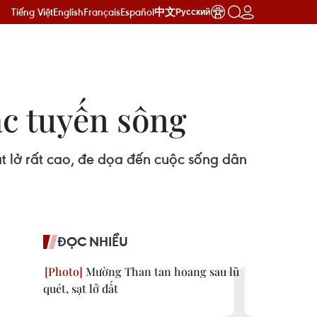
Tiếng Việt
English
Français
Español
中文
Русский
ác tuyến sông
t lở rất cao, đe dọa đến cuộc sống dân
ĐỌC NHIỀU
Mường Than tan hoang sau lũ
quét, sạt lở đất