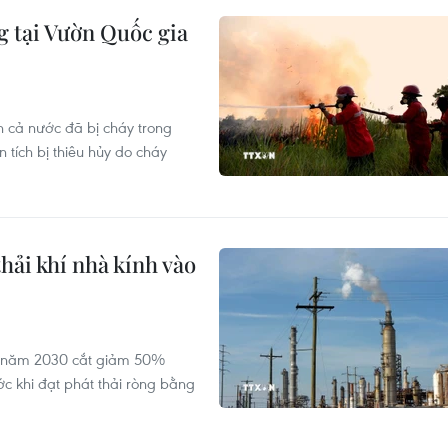
g tại Vườn Quốc gia
n cả nước đã bị cháy trong
tích bị thiêu hủy do cháy
hải khí nhà kính vào
ến năm 2030 cắt giảm 50%
ớc khi đạt phát thải ròng bằng