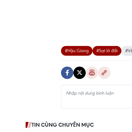
#Hậu Giang
#Sạt lở đất
#Vế
TIN CÙNG CHUYÊN MỤC