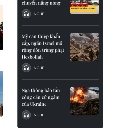
chuyển nắng nóng
NGHE
Mỹ can thiệp khẩn
cấp, ngăn Israel mở
rộng đòn trừng phạt
Hezbollah
NGHE
Nga thông báo tấn
công căn cứ ngầm
của Ukraine
NGHE