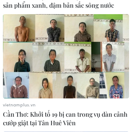
sản phẩm xanh, đậm bản sắc sông nước
Ngân hàng J.P Morgan vừa trao giải “Chất lượng thanh
toán xuất sắc năm 2018” cho Agribank với tỷ lệ điện
thanh toán chuẩn đạt 99,47%.
vietnamplus.vn
Cần Thơ: Khởi tố 19 bị can trong vụ dàn cảnh
cướp giật tại Tân Huê Viên