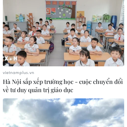
vietnamplus.vn
Hà Nội sắp xếp trường học - cuộc chuyển đổi
về tư duy quản trị giáo dục