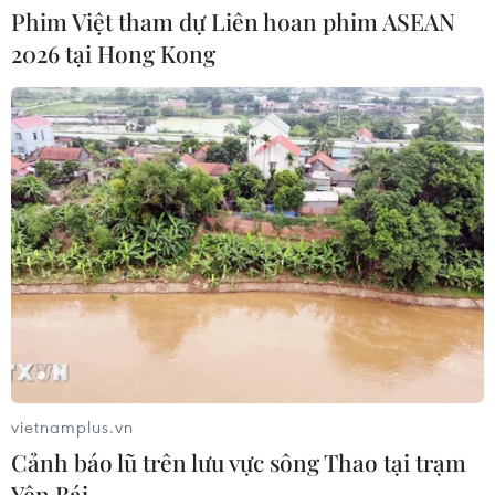
Phim Việt tham dự Liên hoan phim ASEAN
Phó Tổng Biên tập: NGUYỄN THỊ TÁM, KHÚC THANH
2026 tại Hong Kong
THỦY
Sở hữu trí tuệ
Quy định sử dụng
RSS
Hỗ trợ
Ngôn ngữ
TTXVN
Dịch vụ tin
Quảng cáo
Liên hệ
Giấy phép số: 1374/GP-BTTTT do Bộ Thông tin và Truyền thông
cấp ngày 11/9/2008.
vietnamplus.vn
Quảng cáo: Phó TBT Nguyễn Thị Tám: 093.5958688, Email:
Cảnh báo lũ trên lưu vực sông Thao tại trạm
tamvna@gmail.com
Yên Bái