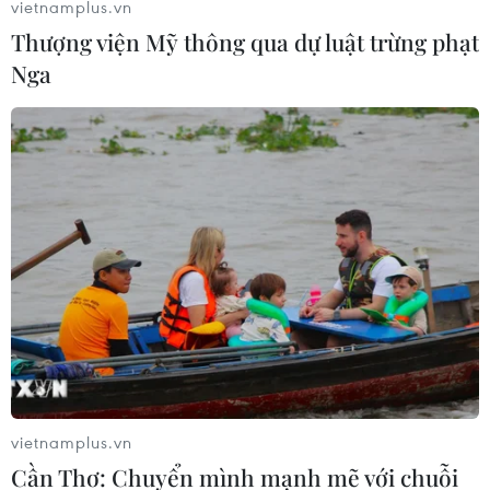
vietnamplus.vn
Thượng viện Mỹ thông qua dự luật trừng phạt
Nga
Agribank nhận giải chất lượng thanh toán
xuất sắc từ J.P.Morgan
vietnamplus.vn
Cần Thơ: Chuyển mình mạnh mẽ với chuỗi
07/11/2018 04:40