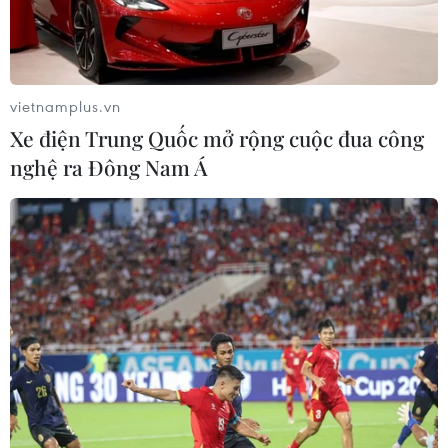
vietnamplus.vn
Xe điện Trung Quốc mở rộng cuộc đua công
nghệ ra Đông Nam Á
TIN CÙNG CHUYÊN MỤC
Grab bị phạt 1,36 tỷ đồng do vi phạm
quy định bảo vệ quyền lợi người tiêu