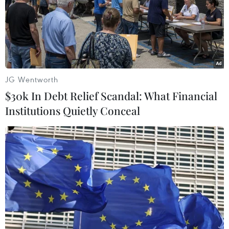
VietinBank nhận giải "Ngân hàng tốt nhất
xử lý thông suốt điện MT103"
JG Wentworth
$30k In Debt Relief Scandal: What Financial
20/12/2015 02:42
Institutions Quietly Conceal
VietinBank vừa được Ngân hàng JP Morgan Chase trao
tặng giải thưởng “Ngân hàng tốt nhất xử lý thông suốt
điện MT103 (Best- in- Class MT103 STP)”.