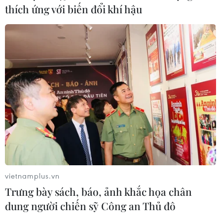
thích ứng với biến đổi khí hậu
Doanh thu AI của Microsoft phụ
thuộc phần lớn vào đối tác OpenAI
06/08/2026 06:31
Tây Ninh: Tạo điều kiện hình thành
doanh nghiệp công nghệ chiến lược
06/08/2026 04:45
Từ mở rộng số lượng đến nâng cao
vietnamplus.vn
chất lượng doanh nghiệp tư nhân ở
Trưng bày sách, báo, ảnh khắc họa chân
Tây Ninh
dung người chiến sỹ Công an Thủ đô
06/08/2026 04:23