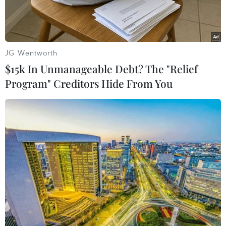
cầu.
JG Wentworth
$15k In Unmanageable Debt? The "Relief
Program" Creditors Hide From You
Lãnh đạo HDBank nhận giải từ J.P Morgan Chase trao tặng.
(Nguồn: HDBank)
Ngân hàng Phát triển Thành phố Hồ Chí Minh