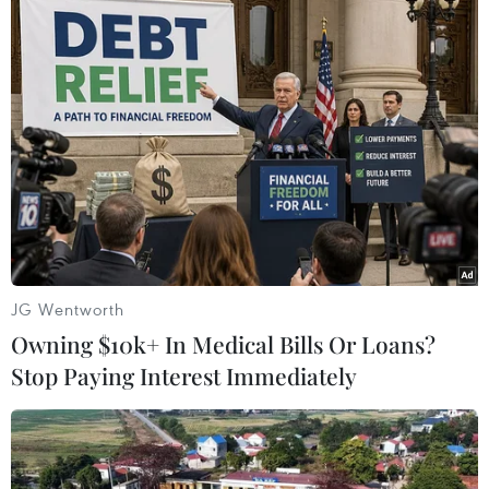
#Camera an ninh
#Đánh bạc nghìn tỷ
#Phan Văn Vĩnh
#Phan Sào Nam
#Nguyễn Văn Dương
#Nguyễn Thanh Hóa
JG Wentworth
#tin tức mới nhất
#tin tức 24h
#tin tức thời sự
Owning $10k+ In Medical Bills Or Loans?
#tin tức trong nước
#VietnamPlus
#Vietnam
#Plus
Stop Paying Interest Immediately
Theo dõi VietnamPlus