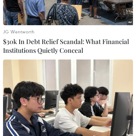
JG Wentworth
$30k In Debt Relief Scandal: What Financial
Institutions Quietly Conceal
Đại diện Viện kiểm sát nhân dân tỉnh Phú Thọ đọc cáo trạng vụ
án. (Ảnh: Trung Kiên/TTXVN)