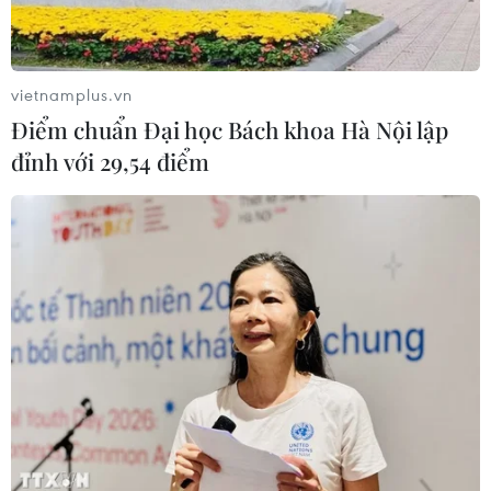
vietnamplus.vn
Điểm chuẩn Đại học Bách khoa Hà Nội lập
đỉnh với 29,54 điểm
TIN CÙNG CHUYÊN MỤC
Hà Nội: Xử lý dứt điểm 3 vụ việc vi
phạm tại hồ Đồng Đò trước 30/9