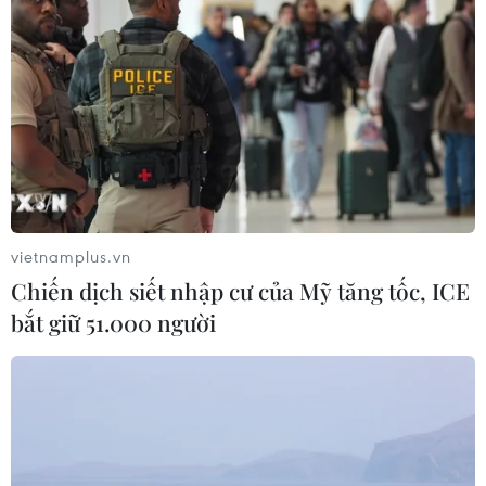
TP Hồ Chí Minh: Bắt khẩn cấp bảo
mẫu có hành vi bạo hành trẻ tại
trường mầm non
08/08/2026 01:33
Bổ sung một số chức danh có thẩm
quyền xử phạt vi phạm hành chính
từ ngày 26/9
vietnamplus.vn
07/08/2026 23:00
Chiến dịch siết nhập cư của Mỹ tăng tốc, ICE
bắt giữ 51.000 người
Bế mạc Hội thi lực lượng tham gia
bảo vệ an ninh, trật tự ở cơ sở giỏi
toàn quốc
07/08/2026 15:57