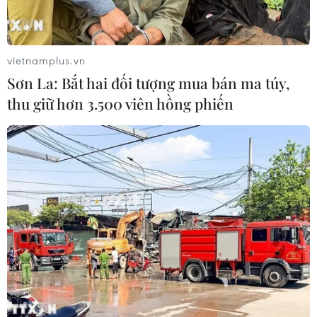
vietnamplus.vn
Sơn La: Bắt hai đối tượng mua bán ma túy,
thu giữ hơn 3.500 viên hồng phiến
Hình ảnh các bị cáo trong phiên
xét xử sơ thẩm vụ án đánh bạc nghìn tỷ
12/11/2018 01:27
Ngày 12/11, Tòa án nhân dân tỉnh Phú Thọ mở phiên tòa
xét xử sơ thẩm vụ án nguyên Tổng Cục trưởng Tổng cục
Cảnh sát Phan Văn Vĩnh cùng các đồng phạm.