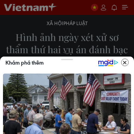
XÃ HỘI
PHÁP LUẬT
Hình ảnh ngày xét xử sơ
thẩm thứ hai vụ án đánh bạc
nghìn tỷ
Khám phá thêm
13/11/2018 02:42
Ngày 13/11, ngày thứ hai Tòa án nhân dân tỉnh Phú
Thọ xét xử sơ thẩm vụ án nguyên Tổng Cục trưởng
Tổng cục Cảnh sát Phan Văn Vĩnh cùng các đồng
phạm.