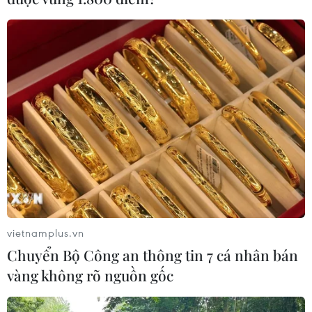
Theo cáo trạng, các bị cáo Phan Văn Vĩnh và Nguyễn
Thanh Hóa cùng bị truy tố về tội “Lợi dụng chức vụ,
quyền hạn trong khi thi hành công vụ” với khung hình
phạt tối đa 15 năm tù.
vietnamplus.vn
Chuyển Bộ Công an thông tin 7 cá nhân bán
vàng không rõ nguồn gốc