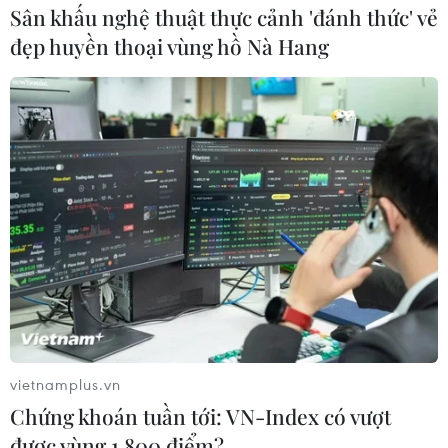
nghị án.
Sân khấu nghệ thuật thực cảnh 'đánh thức' vẻ
đẹp huyền thoại vùng hồ Nà Hang
Xét xử vụ đánh bạc nghìn tỷ: Công bố bản
vietnamplus.vn
cáo trạng truy tố 92 bị cáo
Chứng khoán tuần tới: VN-Index có vượt
được vùng 1.800 điểm?
12/11/2018 09:42