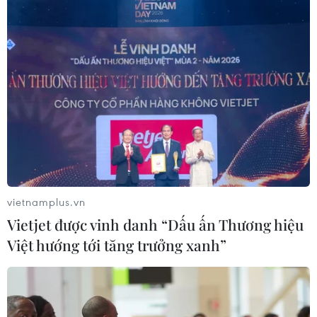
CHUYỆN TUẦN QUA: Cảnh
báo nạn "giang hồ mạng” kéo những
hệ lụy ảo tràn ra đời thực
08/08/2026 04:00
Quảng Trị triệt phá đường dây vận
chuyển hơn 210kg vật liệu nổ
08/08/2026 01:59
vietnamplus.vn
Vietjet được vinh danh “Dấu ấn Thương hiệu
Cần Thơ: Khởi tố 19 bị can trong vụ
Việt hướng tới tăng trưởng xanh”
dàn cảnh cướp giật tại Tân Huê Viên
08/08/2026 01:33