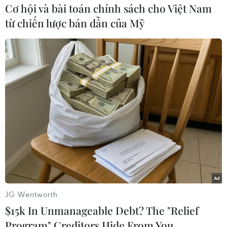
Cơ hội và bài toán chính sách cho Việt Nam
từ chiến lược bán dẫn của Mỹ
Bị cáo Phan Văn Vĩnh được cơ quan chức năng dẫn giải ra tòa.
(Ảnh: Trung Kiên/TTXVN)
JG Wentworth
$15k In Unmanageable Debt? The "Relief
Program" Creditors Hide From You