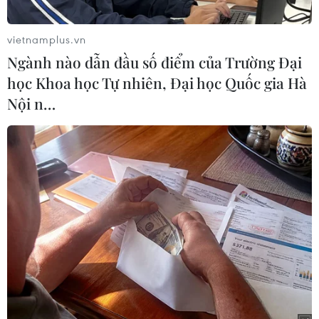
vietnamplus.vn
Ngành nào dẫn đầu số điểm của Trường Đại
học Khoa học Tự nhiên, Đại học Quốc gia Hà
Nội n…
Bị cáo Phan Sào Nam (áo trắng) cùng các bị cáo được cơ quan
chức năng dẫn giải ra tòa. (Ảnh: Trung Kiên/TTXVN)