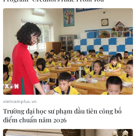
Luật sư bào chữa nói chuyện với bị cáo Nguyễn Văn Dương
trước giờ xét xử. (Ảnh: Trung Kiên/TTXVN)
(TTXVN/Vietnam+)
vietnamplus.vn
Trường đại học sư phạm đầu tiên công bố
điểm chuẩn năm 2026