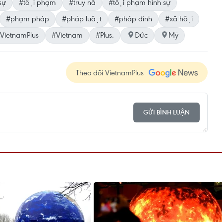
sự
#tội phạm
#truy nã
#tội phạm hình sự
#phạm pháp
#pháp luật
#pháp đình
#xã hội
VietnamPlus
#Vietnam
#Plus.
Đức
Mỹ
Theo dõi VietnamPlus
GỬI BÌNH LUẬN