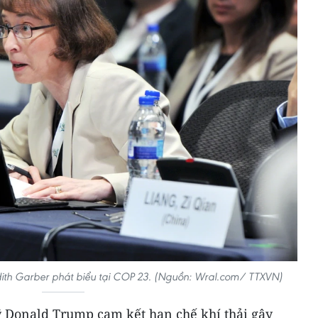
dith Garber phát biểu tại COP 23. (Nguồn: Wral.com/ TTXVN)
 Donald Trump cam kết hạn chế khí thải gây