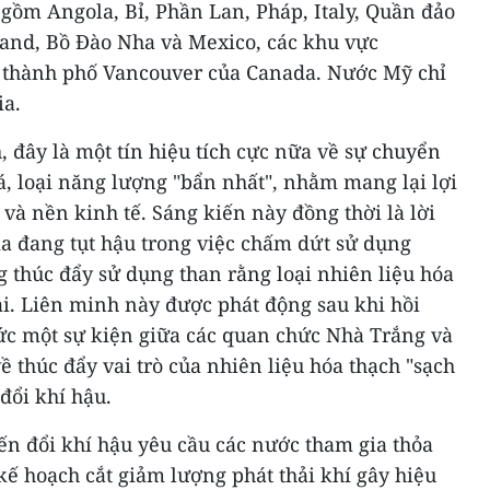
gồm Angola, Bỉ, Phần Lan, Pháp, Italy, Quần đảo
and, Bồ Đào Nha và Mexico, các khu vực
à thành phố Vancouver của Canada. Nước Mỹ chỉ
ia.
 đây là một tín hiệu tích cực nữa về sự chuyển
, loại năng lượng "bẩn nhất", nhằm mang lại lợi
 và nền kinh tế. Sáng kiến này đồng thời là lời
ia đang tụt hậu trong việc chấm dứt sử dụng
 thúc đẩy sử dụng than rằng loại nhiên liệu hóa
ai. Liên minh này được phát động sau khi hồi
ức một sự kiện giữa các quan chức Nhà Trắng và
thúc đẩy vai trò của nhiên liệu hóa thạch "sạch
đổi khí hậu.
ến đổi khí hậu yêu cầu các nước tham gia thỏa
 kế hoạch cắt giảm lượng phát thải khí gây hiệu