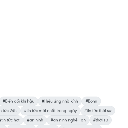
#Biến đổi khí hậu
#Hiệu ứng nhà kính
#Bonn
n tức 24h
#tin tức mới nhất trong ngày
#tin tức thời sự
#tin tức hot
#an ninh
#an ninh nghệ an
#thời sự