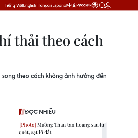
Tiếng Việt
English
Français
Español
中文
Русский
í thải theo cách
h song theo cách không ảnh hưởng đến
ĐỌC NHIỀU
Mường Than tan hoang sau lũ
quét, sạt lở đất