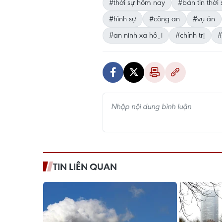
#thời sự hôm nay
#bản tin thời 
#hình sự
#công an
#vụ án
#an ninh xã hội
#chính trị
#
TIN LIÊN QUAN