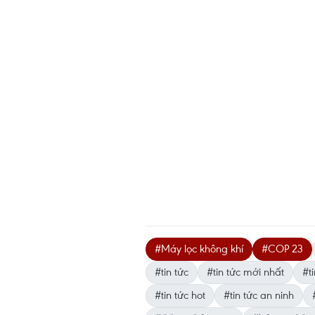
#Máy lọc không khí
#COP 23
#tin tức
#tin tức mới nhất
#ti
#tin tức hot
#tin tức an ninh