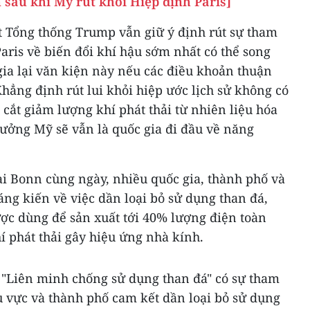
 sau khi Mỹ rút khỏi Hiệp định Paris]
 Tổng thống Trump vẫn giữ ý định rút sự tham
aris về biến đổi khí hậu sớm nhất có thể song
ia lại văn kiện này nếu các điều khoản thuận
hẳng định rút lui khỏi hiệp ước lịch sử không có
cắt giảm lượng khí phát thải từ nhiên liệu hóa
 tưởng Mỹ sẽ vẫn là quốc gia đi đầu về năng
ại Bonn cùng ngày, nhiều quốc gia, thành phố và
ng kiến về việc dần loại bỏ sử dụng than đá,
ược dùng để sản xuất tới 40% lượng điện toàn
hí phát thải gây hiệu ứng nhà kính.
"Liên minh chống sử dụng than đá" có sự tham
u vực và thành phố cam kết dần loại bỏ sử dụng