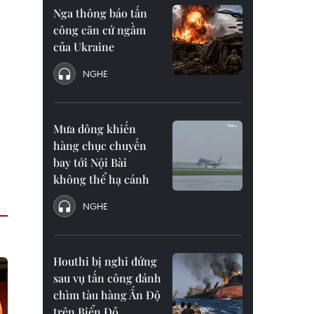
Nga thông báo tấn
công căn cứ ngầm
của Ukraine
NGHE
Mưa dông khiến
hàng chục chuyến
bay tới Nội Bài
không thể hạ cánh
NGHE
Houthi bị nghi đứng
sau vụ tấn công đánh
chìm tàu hàng Ấn Độ
trên Biển Đỏ