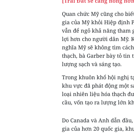
[Trái Đất sẽ càng nóng hơn
Quan chức Mỹ cũng cho biết
gia của Mỹ khỏi Hiệp định P
vẫn để ngỏ khả năng tham g
lợi hơn cho người dân Mỹ. K
nghĩa Mỹ sẽ không tìm cách 
thạch, bà Garber bày tỏ tin
lượng sạch và sáng tạo.
Trong khuôn khổ hội nghị t
khu vực đã phát động một sá
loại nhiên liệu hóa thạch đ
cầu, vốn tạo ra lượng lớn k
Do Canada và Anh dẫn đầu, 
gia của hơn 20 quốc gia, kh