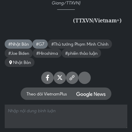
Giang/TTXVN)
(TTXVN/Vietnam+)
#Nhật Bản
#G7
#Thủ tướng Phạm Minh Chính
#Joe Biden
#Hiroshima
#phiên thảo luận
Nhật Bản
Theo dõi VietnamPlus