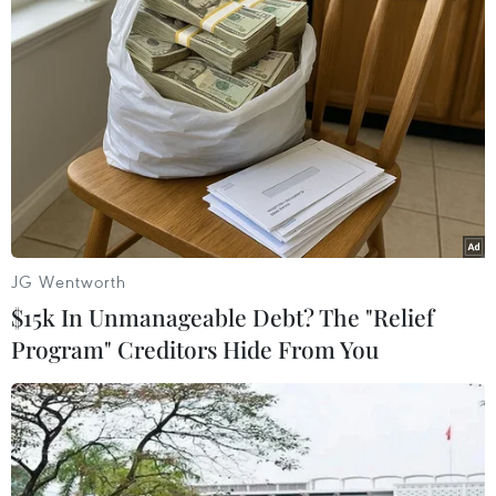
cạnh tranh không lành mạnh.
(TTXVN/Vietnam+)
JG Wentworth
$15k In Unmanageable Debt? The "Relief
Program" Creditors Hide From You
#Hy Lạp
#Nông dân Hy Lạp đình công
#Biểu tình