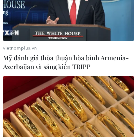
vietnamplus.vn
Mỹ đánh giá thỏa thuận hòa bình Armenia-
Azerbaijan và sáng kiến TRIPP
TIN CÙNG CHUYÊN MỤC