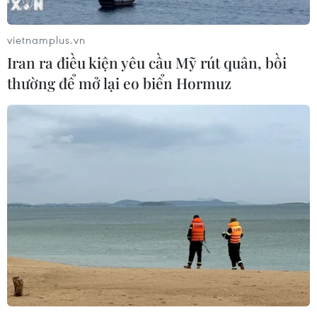
Ukraine đã khiến giá hàng hóa trong nước giảm và gây
ra sự cạnh tranh không lành mạnh.
vietnamplus.vn
Iran ra điều kiện yêu cầu Mỹ rút quân, bồi
thường để mở lại eo biển Hormuz
Tây Ban Nha: Nông dân lái máy kéo chặn
nhiều tuyến đường lớn