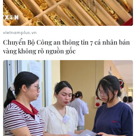
Pháp cảnh giác nguy cơ thao túng
thông tin trước bầu cử tổng thống
năm 2027
09/08/2026 07:45
vietnamplus.vn
Chuyển Bộ Công an thông tin 7 cá nhân bán
Mỹ đánh giá thỏa thuận hòa bình
vàng không rõ nguồn gốc
Armenia-Azerbaijan và sáng kiến
TRIPP
09/08/2026 06:56
Khủng hoảng nắng nóng đẩy 34 tỉnh
của Pháp vào mức nguy cơ cháy
rừng cao
08/08/2026 23:59
Iceland trước cuộc trưng cầu ý dân