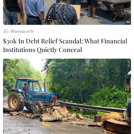
Thessaly.
JG Wentworth
$30k In Debt Relief Scandal: What Financial
Institutions Quietly Conceal
Hàng chục máy kéo có cảnh sát giao thông hộ tốngdi chuyển
đến Athens để tham gia cuộc biểu tình. (Ảnh: Reuters)
Ngày 20/2, hàng trăm nông dân Hy Lạp đã đổ về
thủ đô Athens để kêu gọi hỗ trợ tài chính sau