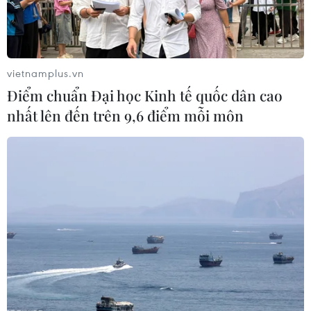
vietnamplus.vn
Điểm chuẩn Đại học Kinh tế quốc dân cao
nhất lên đến trên 9,6 điểm mỗi môn
Nông dân Ba Lan biểu tình tại các trạm
kiểm soát biên giới với Ukraine
09/02/2024 13:58
Người nông dân ở Ba Lan cho rằng việc mở cửa thị
trường Liên minh châu Âu (EU) cho nông sản của