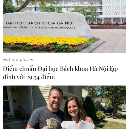
#hỗ trợ tài chính
#hỗ trợ nông dân
#Athens
Hy Lạp
Theo dõi VietnamPlus
vietnamplus.vn
Điểm chuẩn Đại học Bách khoa Hà Nội lập
đỉnh với 29,54 điểm
TIN LIÊN QUAN