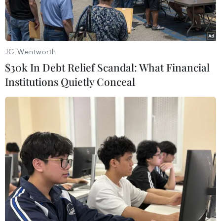
JG Wentworth
$30k In Debt Relief Scandal: What Financial
Institutions Quietly Conceal
Ngà voi bị buôn bán trái phép. (Ảnh: AFP/TTXVN)
Theo phóng viên TTXVN tại châu Phi, ngày 19/8,
Cơ quan Động vật hoang dã Kenya (KWS) cho
biết, một phụ nữ Tây Ban Nha đã bị bắt vào tối