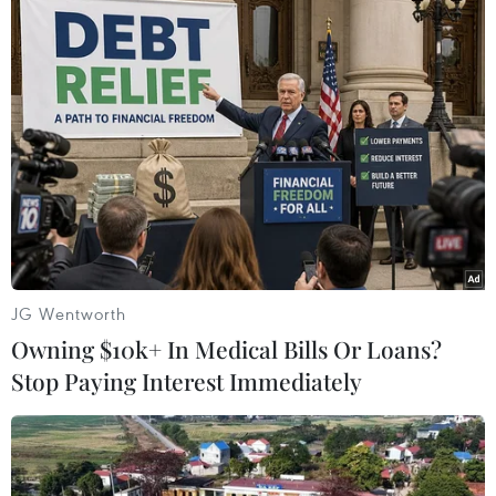
#ngà voi
#đồ trang sức
#sân bay quốc tế Jomo Kenyatta
#săn trộm
Kenya
Theo dõi VietnamPlus
JG Wentworth
Owning $10k+ In Medical Bills Or Loans?
Stop Paying Interest Immediately
TIN LIÊN QUAN