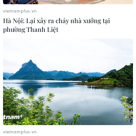
vietnamplus.vn
Hà Nội: Lại xảy ra cháy nhà xưởng tại
phường Thanh Liệt
Singapore cấm hoàn toàn hoạt động buôn
bán ngà voi từ năm 2021
12/08/2019 08:46
Thông báo được đưa ra đúng vào Ngày Voi thế giới
(ngày 12/8) và sau 2 năm chính quyền tham vấn với
cộng đồng người dân, các nhóm phi chính phủ và
những nhà bán lẻ tại Singapore.
vietnamplus.vn