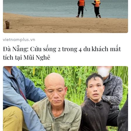
Ẩn sau vẻ đẹp lộng lẫy của những loại trang sức chế
tác từ ngà voi, kèm những lời chào mời có cánh, là
những tiếng thét thảm thương, là dòng máu tươi chảy ra
từ thân xác của “người bạn lớn.”
vietnamplus.vn
Đà Nẵng: Cứu sống 2 trong 4 du khách mất
tích tại Mũi Nghê