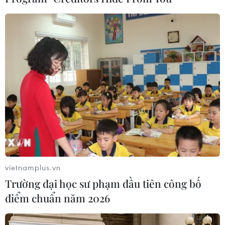
Ngược lại, một số quốc gia ở miền nam châu
Phi, nơi có quần thể voi lớn hơn và được bảo vệ
tốt hơn, tuyên bố rằng ho có quyền bán ngà voi
của họ đã được đăng ký./.
(TTXVN/Vietnam+)
vietnamplus.vn
Trường đại học sư phạm đầu tiên công bố
điểm chuẩn năm 2026