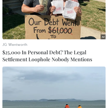
JG Wentworth
$25,000 In Personal Debt? The Legal
Settlement Loophole Nobody Mentions
Ngăn chặn, xử lý các đối tượng buôn bán
trái phép ngà voi
05/08/2019 03:07