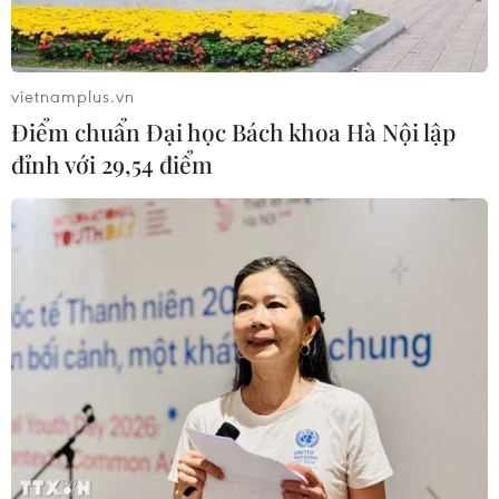
vietnamplus.vn
Điểm chuẩn Đại học Bách khoa Hà Nội lập
đỉnh với 29,54 điểm
TIN CÙNG CHUYÊN MỤC
Thành phố Hồ Chí Minh xuất hiện
mưa dông trên diện rộng
09/08/2026 13:14
Hà Nội: Xử lý dứt điểm 3 vụ việc vi
phạm tại hồ Đồng Đò trước 30/9
09/08/2026 12:49