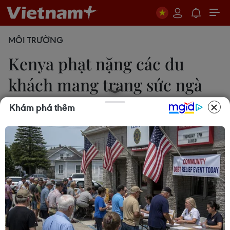
MÔI TRƯỜNG
Kenya phạt nặng các du
khách mang trang sức ngà
voi
Khám phá thêm
Tấn Đạt
20/08/2019 02:04
Du khách Maria Pich-Aguilera (50 tuổi) đang phải
đối mặt với mức án tù 12 tháng hoặc bị phạt một
triệu shilling (8.700 euro) vì tội sở hữu ngà voi bất
hợp pháp tại Kenya.