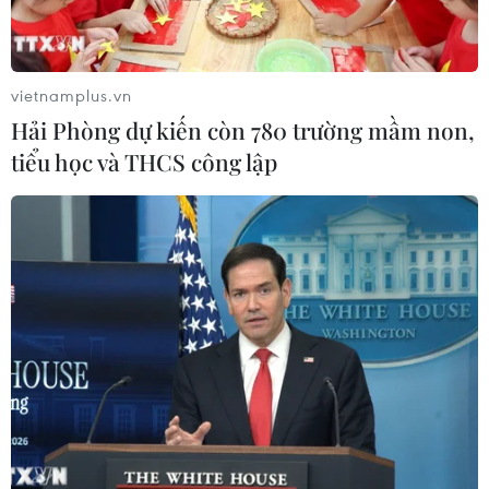
Cảnh báo lũ trên lưu vực sông Thao
vietnamplus.vn
tại trạm Yên Bái
Hải Phòng dự kiến còn 780 trường mầm non,
07/08/2026 11:51
tiểu học và THCS công lập
Gỡ khó khăn triển khai dự án trọng
điểm quốc gia hồ Ka Pét
07/08/2026 11:24
Indonesia nỗ lực khống chế cháy
rừng tại Vườn Quốc gia Núi Bromo
07/08/2026 10:56