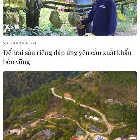
TIN CÙNG CHUYÊN MỤC
Ngày hội Văn hóa dân tộc Mông lần
thứ 4 sẽ diễn ra tại Điện Biên vào
tháng 10
vietnamplus.vn
07/08/2026 09:10
Để trái sầu riêng đáp ứng yêu cầu xuất khẩu
bền vững
Bản Lồng - nơi văn hóa Mông hòa
nhịp cùng du lịch cộng đồng giữa
cổng trời Pha Đin
07/08/2026 08:31
Miss Galaxy Vietnam 2026: Sân chơi
nhan sắc khác biệt với dấu ấn công
nghệ
07/08/2026 07:40