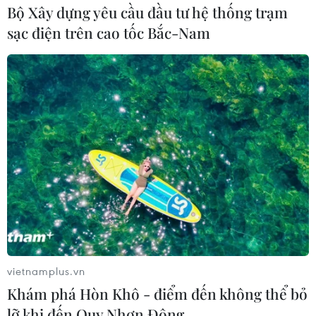
Bộ Xây dựng yêu cầu đầu tư hệ thống trạm
sạc điện trên cao tốc Bắc-Nam
vietnamplus.vn
Khám phá Hòn Khô - điểm đến không thể bỏ
lỡ khi đến Quy Nhơn Đông