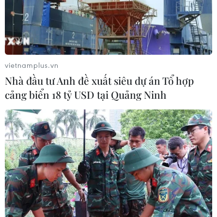
vietnamplus.vn
Nhà đầu tư Anh đề xuất siêu dự án Tổ hợp
cảng biển 18 tỷ USD tại Quảng Ninh
Ra mắt sách ảnh về Đại tướng Võ Nguyên
Giáp bản song ngữ Việt-Hàn
25/05/2018 09:46
Cuốn sách ảnh “Đại tướng Võ Nguyên Giáp trong lòng