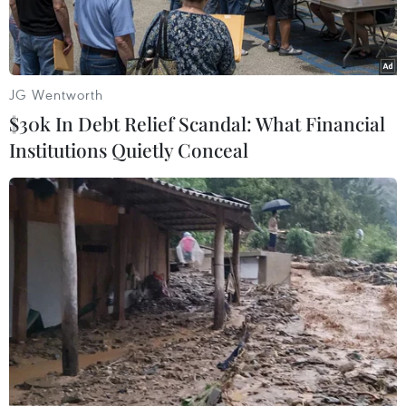
JG Wentworth
$30k In Debt Relief Scandal: What Financial
Institutions Quietly Conceal
Đại tướng Võ Nguyên Giáp thăm các đơn vị nữ thông tin và nữ
quân y đã tham gia Lễ duyệt binh ngày 1/5/1973. (Ảnh minh
họa: Vũ Tạo/TTXVN)
Ngày 17/8, tại Nhà Văn hóa công nhân gang thép