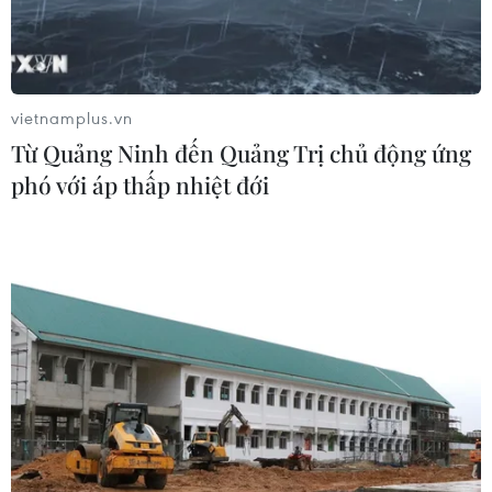
vững
05/08/2026 07:40
Hồ sơ Phở phải chứng
vietnamplus.vn
minh được sức sống của di sản trong
Từ Quảng Ninh đến Quảng Trị chủ động ứng
cộng đồng
phó với áp thấp nhiệt đới
05/08/2026 07:12
"Lễ mừng cơm mới" và chuỗi hoạt
động du lịch "Sắc vàng Di sản" 2026
tại Lào Cai
04/08/2026 14:56
Lễ hội Văn hóa, Du lịch Mường Lò
năm 2026 sẽ diễn ra từ ngày 25/9 đến
2/10