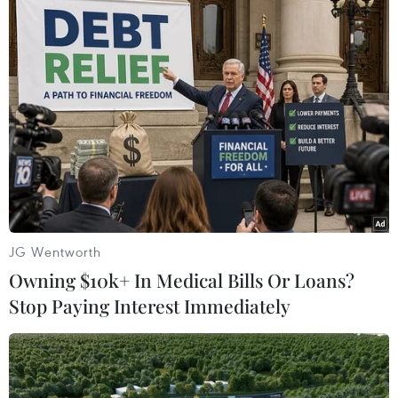
Theo dõi VietnamPlus
TIN LIÊN QUAN
JG Wentworth
Owning $10k+ In Medical Bills Or Loans?
Stop Paying Interest Immediately