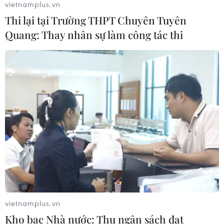
vietnamplus.vn
Thi lại tại Trường THPT Chuyên Tuyên
Quang: Thay nhân sự làm công tác thi
CƠ QUAN CHỦ QUẢN: THÔNG TẤN XÃ VIỆT NAM
Tổng Biên tập: TRẦN TIẾN DUẨN
Phó Tổng Biên tập: NGUYỄN THỊ TÁM, KHÚC THANH
THỦY
Sở hữu trí tuệ
Quy định sử dụng
RSS
Hỗ trợ
Ngôn ngữ
TTXVN
Dịch vụ tin
Quảng cáo
Liên hệ
vietnamplus.vn
Kho bạc Nhà nước: Thu ngân sách đạt