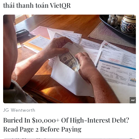
Sau sự cố này, Ủy ban Nhân dân tỉnh Khánh
thái thanh toán VietQR
Hòa đã tổ chứcnhiều cuộc họp với các ngành
chức năng: Sở Văn hóa Thể thao và Du
lịchKhánh Hòa, Ủy ban Nhân dân thành phố
Nha Trang, phường Phương Sơn... để khẳng
địnhsự cần thiết phải phục dựng lại di tích này,
đồng thời làm rõ tráchnhiệm các cá nhân liên
quan, có hình thức kỷ luật thích đáng.
Ủy ban Nhân dân tỉnhkhông chấp nhận việc chỉ
kiểm điểm và rút kinh nghiệm như trong văn
bảnmà Sở Văn hóa-Thể thao và Du lịch đã tường
trình, kể cả việc buộc cáccá nhân sai phạm có
JG Wentworth
trách nhiệm bồi thường tổng số tiền chênh
Buried In $10,000+ Of High-Interest Debt?
lệchkhoảng 200 triệu đồng do phải chuộc lại các
Read Page 2 Before Paying
hiện vật của di tích.