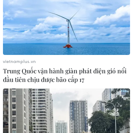
NSND Trịnh Thúy Mùi tái đắc cử Chủ
tịch Hội Nghệ sỹ Sân khấu Việt Nam
04/08/2026 06:35
Trưng bày tư liệu “Chủ tịch Hồ Chí
Minh - Tổng tư lệnh Fidel Castro:
Nghĩa tình son sắt đặc biệt"
vietnamplus.vn
04/08/2026 06:06
Trung Quốc vận hành giàn phát điện gió nổi
đầu tiên chịu được bão cấp 17
Chuỗi sự kiện "Yên Tử - Sắc Thu
thiền định" trở lại với nhiều trải
nghiệm mới
04/08/2026 02:51
ASEAN Cup 2026: Đội tuyển Việt