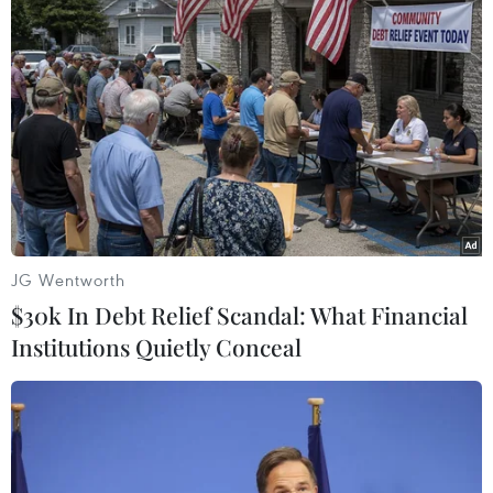
#Khánh Hòa
Khánh Hòa
Anh
JG Wentworth
$30k In Debt Relief Scandal: What Financial
Institutions Quietly Conceal
Theo dõi VietnamPlus