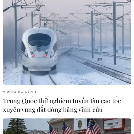
Nay thì việc phục dựng lại di tích được tiến
hành, có thể hoàn thiệnvào cuối năm nay, để
sau đó Ủy ban Nhân dân tỉnh sẽ ra quyết định
công nhận đây làdi tích văn hoá cấp tỉnh. Với
mức đầu tư được dự toán khoảng 2,6- 2,8tỷ
đồng, cùng với 220 triệu đồng tiền chuộc hiện
vật, coi như chỉ vì mộtlần “sơ suất,” Khánh Hóa
đã phải trả giá trên dưới 3 tỷ đồng để di tíchnày
được bảo tồn./.
vietnamplus.vn
Trung Quốc thử nghiệm tuyến tàu cao tốc
Tiên Minh (TTXVN/Vietnam+)
xuyên vùng đất đóng băng vĩnh cửu