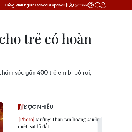
Tiếng Việt
English
Français
Español
中文
Русский
cho trẻ có hoàn
chăm sóc gần 400 trẻ em bị bỏ rơi,
ĐỌC NHIỀU
Mường Than tan hoang sau lũ
quét, sạt lở đất