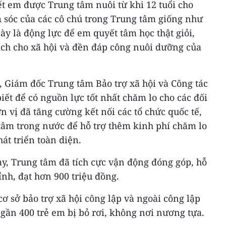
ết em được Trung tâm nuôi từ khi 12 tuổi cho
 sóc của các cô chú trong Trung tâm giống như
y là động lực để em quyết tâm học thật giỏi,
ích cho xã hội và đền đáp công nuôi dưỡng của
Giám đốc Trung tâm Bảo trợ xã hội và Công tác
iết để có nguồn lực tốt nhất chăm lo cho các đối
ơn vị đã tăng cường kết nối các tổ chức quốc tế,
tâm trong nước để hỗ trợ thêm kinh phí chăm lo
át triển toàn diện.
y, Trung tâm đã tích cực vận động đóng góp, hỗ
ỉnh, đạt hơn 900 triệu đồng.
ơ sở bảo trợ xã hội công lập và ngoài công lập
gần 400 trẻ em bị bỏ rơi, không nơi nương tựa.