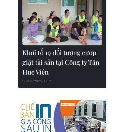
Khởi tố 19 đối tượng cướp
giật tài sản tại Công ty Tân
Huê Viên
08/08/2026 08:52