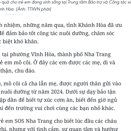
 quà cho trẻ em đang sinh sống tại Trung tâm Bảo trợ và Công tác x
ánh Hòa. (Ảnh: TTXVN phát)
ch nhiệm, những năm qua, tỉnh Khánh Hòa đã ưu
để đảm bảo tốt công tác nuôi dưỡng, chăm sóc
 biệt khó khăn.
 tại phường Vĩnh Hòa, thành phố Nha Trang
ẻ em mồ côi. Ở đây các em được các mẹ, dì và
thận, chu đáo.
, mồ côi cả cha lẫn mẹ, được người thân gửi vào
nuôi dưỡng từ năm 2024. Dưới sự dạy bảo tận
tập dần để biết tự xúc cơm ăn, biết đến giờ ngủ
hi đến trường vui chơi cùng các bạn nhỏ khác.
ẻ em SOS Nha Trang cho biết lúc đầu các cháu
nghi, nhưng với tình cảm, sự quan tâm và hướng