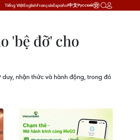
Tiếng Việt
English
Français
Español
中文
Русский
o 'bệ đỡ' cho
ư duy, nhận thức và hành động, trong đó