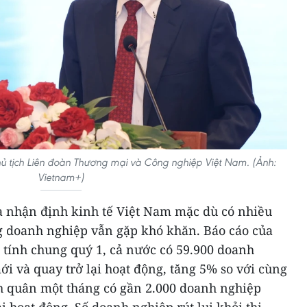
tịch Liên đoàn Thương mại và Công nghiệp Việt Nam. (Ảnh:
Vietnam+)
ia nhận định kinh tế Việt Nam mặc dù có nhiều
 doanh nghiệp vẫn gặp khó khăn. Báo cáo của
 tính chung quý 1, cả nước có 59.900 doanh
i và quay trở lại hoạt động, tăng 5% so với cùng
h quân một tháng có gần 2.000 doanh nghiệp
i hoạt động. Số doanh nghiệp rút lui khỏi thị