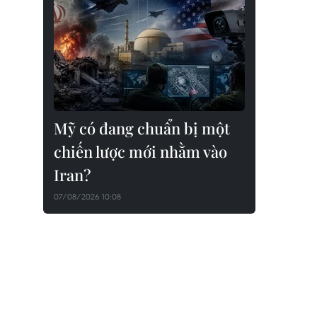
Mỹ có đang chuẩn bị một
chiến lược mới nhằm vào
Iran?
07/08/2026 10:08