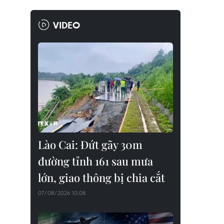
VIDEO
Lào Cai: Đứt gãy 30m
đường tỉnh 161 sau mưa
lớn, giao thông bị chia cắt
07/08/2026 10:08