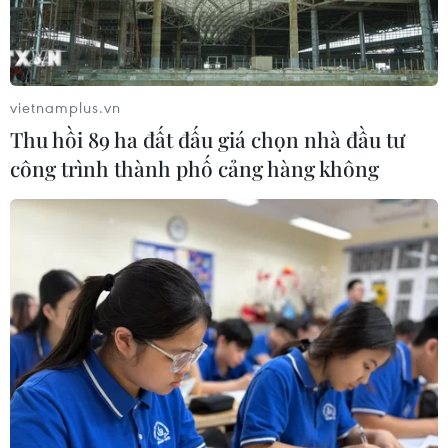
Trại Hè Việt Nam: Kết nối cộng đồng
người Việt Nam ở nước ngoài với quê
hương
vietnamplus.vn
24/07/2026 15:01
Thu hồi 89 ha đất đấu giá chọn nhà đầu tư
công trình thành phố cảng hàng không
Ra mắt Mạng lưới Tri thức Việt Nam
đầu tiên tại New Zealand
24/07/2026 00:15
Trại hè Việt Nam 2026: Trải nghiệm
thú vị, gắn kết cội nguồn
23/07/2026 12:53