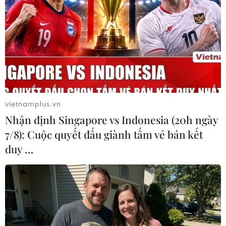
#Tết Nguyên đán
#tu viện Phật giáo
#chùa Nam Hoa
Nam Phi
Theo dõi VietnamPlus
vietnamplus.vn
Nhận định Singapore vs Indonesia (20h ngày
7/8): Cuộc quyết đấu giành tấm vé bán kết
TẾT NGUYÊN ĐÁN GIÁP THÌN 2024
duy …
Khai hội Tây Thiên ở Vĩnh Phúc: Hành trình 'đến
với Phật, về với Mẫu'
Vĩnh Phúc khai hội Tây Thiên năm
2024