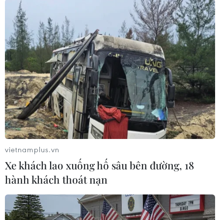
nên các cháu không biết nhiều về văn hóa ở các
nước châu Á và bắt đầu có rất nhiều câu hỏi.
Các cháu đã rất tò mò và điều này đã thúc đẩy
chúng tôi quyết tâm tham gia nhiều hơn vào
những sự kiện như thế này trong tương lai.
Nhân dịp năm mới âm lịch, tôi cầu chúc cho tất
cả mọi người trên thế giới được sống trong hòa
bình và luôn được hạnh phúc, yên vui”./
Người Việt đón
vietnamplus.vn
năm mới xa xứ: Nhớ gia
Xe khách lao xuống hố sâu bên đường, 18
đình, nhớ bạn bè, nhớ tất
hành khách thoát nạn
cả!
Hãy cùng chia sẻ với những người Việt tại Đài