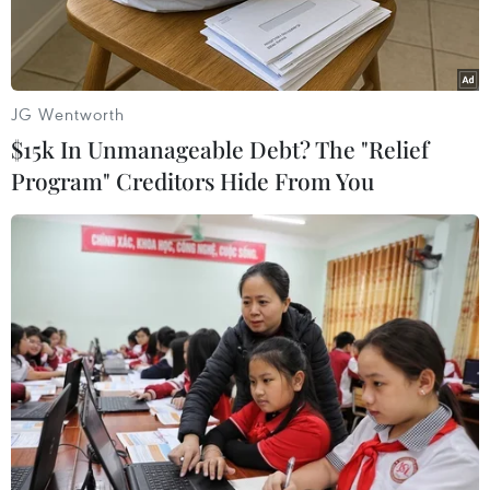
Thìn 2024.
JG Wentworth
$15k In Unmanageable Debt? The "Relief
Program" Creditors Hide From You
Cây ước nguyện luôn là điểm nhấn của lễ hội mừng năm mới
tại chùa Nam Hoa. (Ảnh: Hồng Minh/TTXVN)
Theo phóng viên TTXVN tại Nam Phi, từ sáng
ngày 11/2 (tức mùng 2 Tết Âm lịch), hàng nghìn