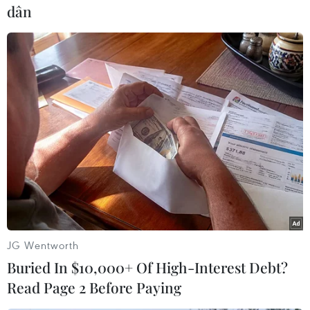
thích. (Ảnh: Hồng Minh/TTXVN)
dân
Đối với rất nhiều người ở Nam Phi, tham dự lễ
hội đón Tết Nguyên đán tại chùa Nam Hoa thực
một trải nghiệm thú vị và phong phú về mặt văn
hóa.
Chia sẻ với phóng viên TTXVN tại lễ hội, anh
Mehdi, người dân Nam Phi, cho biết đây là lần
đầu tiên anh cùng vợ và hai con trai tham dự
một lễ hội đón Tết Nguyên đán và rất ngạc
nhiên khi thấy có nhiều người ở Nam Phi đón
Tết.
JG Wentworth
Anh cho biết: “Chúng tôi rất ấn tượng với văn
Buried In $10,000+ Of High-Interest Debt?
hóa với các món ăn. Đây là lễ hội rất tuyệt vời
Read Page 2 Before Paying
đặc biệt là với các con tôi đã được sinh ra ở đây