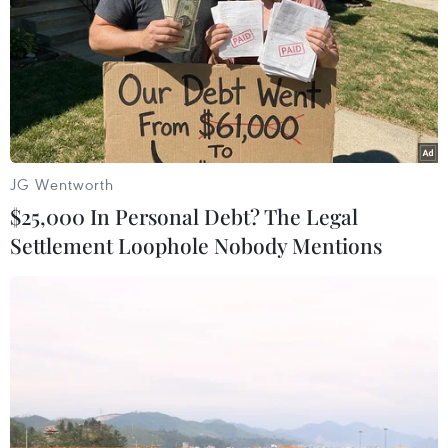
HDBank tiếp tục nối những nhịp cầu yêu thương
tại miền sông nước Cửu Long
Cộng đồng người Việt tại Israel đón Xuân Quê
hương Giáp Thìn
Lượng khách vẫn cao, ngành đường sắt chạy
thêm tàu Thống Nhất, Hải Phòng
JG Wentworth
$25,000 In Personal Debt? The Legal
Settlement Loophole Nobody Mentions
TIN LIÊN QUAN