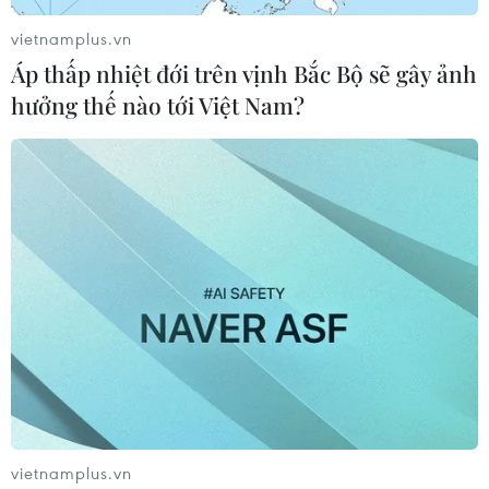
các cơ quan của Liên hợp quốc như Quỹ Nhi đồng Liên
hợp quốc (UNICEF), Chương trình Phát triển Liên hợp
vietnamplus.vn
quốc (UNDP)...
Áp thấp nhiệt đới trên vịnh Bắc Bộ sẽ gây ảnh
hưởng thế nào tới Việt Nam?
Tu nghiệp sinh Việt Nam tại miền Nam
vietnamplus.vn