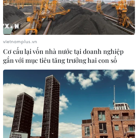
vietnamplus.vn
Cơ cấu lại vốn nhà nước tại doanh nghiệp
gắn với mục tiêu tăng trưởng hai con số
Đi chùa lễ Phật - nét đẹp đầu năm của
những người con Việt Nam tại Lào
10/02/2024 03:18
Tâm thức của người Việt Nam luôn tin rằng đi lễ đầu
năm không đơn giản chỉ để ước nguyện mà còn là
khoảnh khắc để con người hòa mình chốn tâm linh, cầu
bình an, sức khỏe cho bản thân và gia đình.