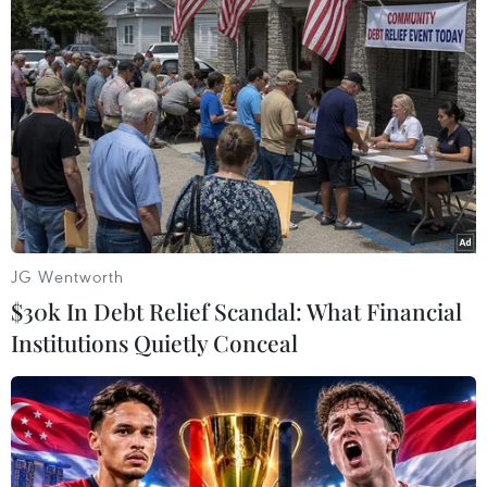
Loan trong cảm xúc bồi hồi ngày Tết, cùng hướng
về quê hương, gia đình và bạn bè thân thiết - nơi
lưu giữ những kỷ niệm đẹp đễ nhất.
(TTXVN/Vietnam+)
JG Wentworth
$30k In Debt Relief Scandal: What Financial
Institutions Quietly Conceal