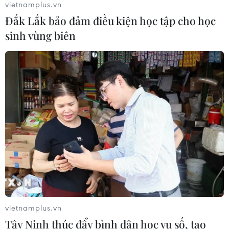
vietnamplus.vn
Đông Bắc Thái Lan, gìn giữ bản sắc
Đắk Lắk bảo đảm điều kiện học tập cho học
văn hóa Việt
sinh vùng biên
21/07/2026 22:44
Lưu học sinh Việt Nam tại Thái Lan
về nguồn theo dấu chân Bác Hồ
20/07/2026 15:46
Xem thêm
vietnamplus.vn
Tây Ninh thúc đẩy bình dân học vụ số, tạo
CƠ QUAN CHỦ QUẢN: THÔNG TẤN XÃ VIỆT NAM