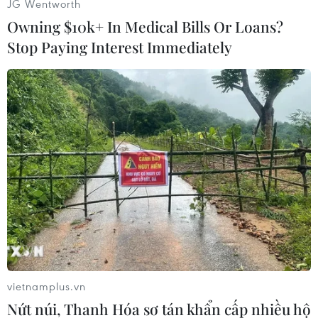
JG Wentworth
đẹp mắt với các biểu tượng truyền thống.
Owning $10k+ In Medical Bills Or Loans?
Chương trình lễ hội sôi động, đầy màu sắc và
Stop Paying Interest Immediately
được sự tham dự đông đảo của nhiều người từ
các nền văn hóa khác nhau.
vietnamplus.vn
Nứt núi, Thanh Hóa sơ tán khẩn cấp nhiều hộ
Múa sư tử tại lễ hội mừng năm mới được nhiều người dân yêu