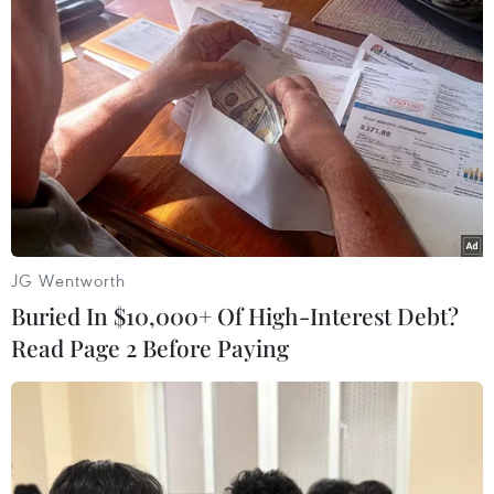
JG Wentworth
Buried In $10,000+ Of High-Interest Debt?
Read Page 2 Before Paying
#Séc
#tọa đàm
#thuế
#tài chính
#kinh doanh
#cộng đồng người Việt Nam
Séc