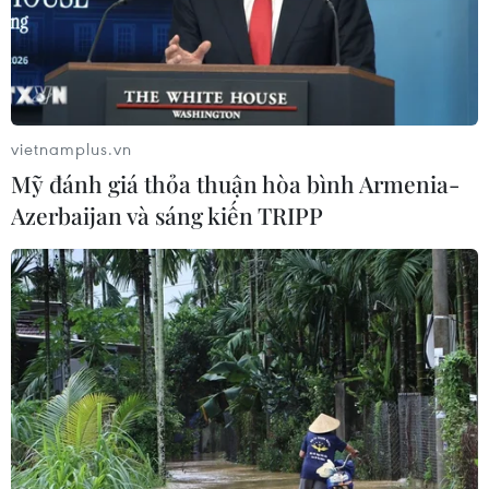
Gắn kết cộng đồng, phát huy vai trò
của cộng đồng người Việt Nam tại
Nhật Bản
vietnamplus.vn
22/07/2026 14:44
Mỹ đánh giá thỏa thuận hòa bình Armenia-
Azerbaijan và sáng kiến TRIPP
Lượng kiều hối về Thành phố Hồ Chí
Minh giảm gần 23% sau nửa năm
22/07/2026 06:22
Ấm áp nghĩa tình của những cựu
chiến binh Việt Nam tại Đức
22/07/2026 03:14