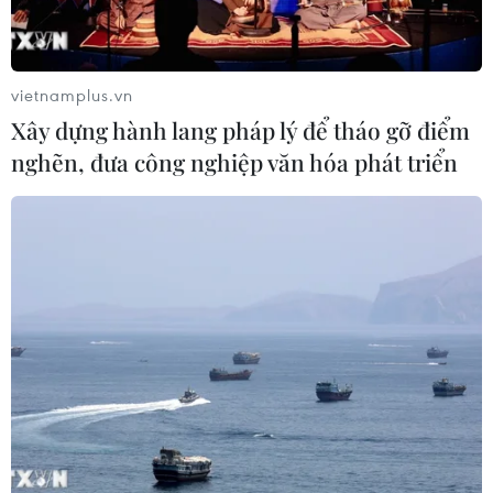
Ngày Văn hóa Việt Nam góp phần lan
tỏa bản sắc dân tộc tại Đức ​
vietnamplus.vn
03/08/2026 03:55
Xây dựng hành lang pháp lý để tháo gỡ điểm
nghẽn, đưa công nghiệp văn hóa phát triển
Động đất tại Nhật Bản: Cộng đồng
người Việt dần ổn định
02/08/2026 12:20
Kiều bào - cầu nối lan tỏa hình ảnh
Việt Nam trong kỷ nguyên phát triển
mới
31/07/2026 06:43