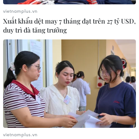
đầu trong việc tổ chức các hoạt động ý nghĩa của giới
trẻ ở nước sở tại cũng như châu Âu.
vietnamplus.vn
Xuất khẩu dệt may 7 tháng đạt trên 27 tỷ USD,
duy trì đà tăng trưởng
vietnamplus.vn