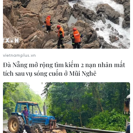
vietnamplus.vn
Đà Nẵng mở rộng tìm kiếm 2 nạn nhân mất
tích sau vụ sóng cuốn ở Mũi Nghê
TIN CÙNG CHUYÊN MỤC
Mở rộng không gian cống hiến cho
cộng đồng người Việt Nam ở nước
ngoài