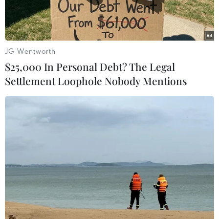
Séc.
JG Wentworth
$25,000 In Personal Debt? The Legal
Settlement Loophole Nobody Mentions
Các chuyên gia của NVIEC giải đáp thắc mắc của cộng đồng.
(Ảnh: Việt Dũng/TTXVN)
Nhằm thúc đẩy quá trình hội nhập cho cộng
đồng người Việt Nam tại Séc, ngày 13/4, Mạng