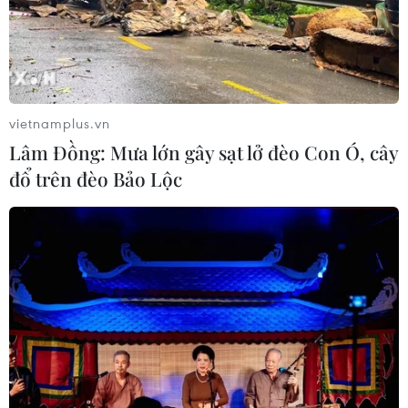
08/08/2026 11:00
ASC 2026: Tiếp lửa đam mê khoa học
cho thế hệ trẻ Việt Nam
04/08/2026 14:08
vietnamplus.vn
Lâm Đồng: Mưa lớn gây sạt lở đèo Con Ó, cây
đổ trên đèo Bảo Lộc
Nghị quyết của Bộ Chính trị về công
tác người Việt Nam ở nước ngoài
04/08/2026 12:08
Việt Nam tham dự Trại hè Khoa học
châu Á 2026 tại Hong Kong
03/08/2026 10:14