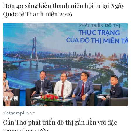
Nơi tiếng mẹ đẻ được hồi sinh giữa
Hơn 40 sáng kiến thanh niên hội tụ tại Ngày
lòng nước Đức
Quốc tế Thanh niên 2026
30/07/2026 08:18
Kiều bào tại Đức hơn 10 năm dành
nhà miễn phí cho con em chiến sỹ
Trường Sa
30/07/2026 02:03
Phát huy nguồn lực người Việt ở
nước ngoài: Từ đối ngoại đến động
lực phát triển
30/07/2026 01:20
vietnamplus.vn
Cần Thơ phát triển đô thị gắn liền với đặc
Lao động Việt Nam dũng cảm
trưng sông nước