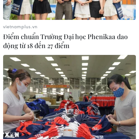
vietnamplus.vn
Điểm chuẩn Trường Đại học Phenikaa dao
động từ 18 đến 27 điểm
Phát huy hơn nữa vị trí, vai trò của thanh
niên và sinh viên Việt Nam tại Séc
09/03/2024 23:46
Hội Thanh niên Sinh viên Việt Nam tại đã chứng minh
được vị trí, giá trị của mình qua vai trò tiên phong, đi