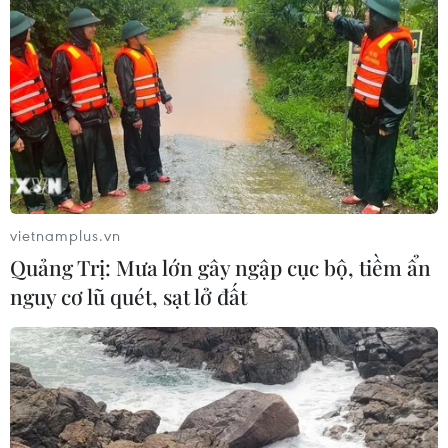
vietnamplus.vn
Quảng Trị: Mưa lớn gây ngập cục bộ, tiềm ẩn
nguy cơ lũ quét, sạt lở đất