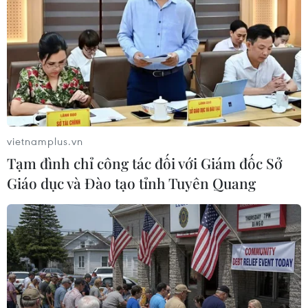
Biến đổi khí hậu
Nạn cháy rừng tại Tây Ban Nha và Pháp cũng
gây tác động xấu đối với hoạt động kinh tế. Các
nhà nghiên cứu tại Ủy ban châu Âu (EC) cho biết
gần một nửa lãnh thổ của châu Âu, bao gồm cả
Anh, đang "có nguy cơ" bị hạn hán.
Đức đang phải vật lộn với sự sụt giảm mực nước
vietnamplus.vn
dọc theo sông Rhine, một trong những huyết
Tạm đình chỉ công tác đối với Giám đốc Sở
mạch giao thương.
Giáo dục và Đào tạo tỉnh Tuyên Quang
Trong một nghiên cứu, ngân hàng Berenberg
Bank cho biết mực nước thấp đồng nghĩa với
việc sà lan trên sông sẽ phải di chuyển với mức
vận chuyển ít hơn hoặc thậm chí ngừng hoạt
động hoàn toàn. Theo đó, số lượng hàng hóa
vận chuyển giảm và giá cước tăng. Vấn đề này