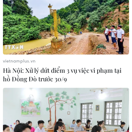
vietnamplus.vn
Hà Nội: Xử lý dứt điểm 3 vụ việc vi phạm tại
hồ Đồng Đò trước 30/9
Kinh tế Liên minh châu Âu chững lại do
xung đột ở Ukraine
05/04/2022 01:11