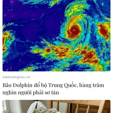
châu Âu (ECB) dự kiến sẽ bắt đầu tăng lãi suất
trong ngày 21/7, ghi dấu lần tăng đầu tiên kể từ
năm 2011.
vietnamplus.vn
Bão Dolphin đổ bộ Trung Quốc, hàng trăm
nghìn người phải sơ tán
Người dân mua hàng trong siêu thị tại Milan, Italy. (Ảnh:
AFP/TTXVN)