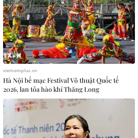
4 bước chuyển chiến lược của Việt
Nam củng cố niềm tin đối tác quốc tế
09/08/2026 04:06
Vận tải biển toàn cầu tăng mạnh bất
chấp căng thẳng địa chính trị
vietnamplus.vn
09/08/2026 02:06
Hà Nội bế mạc Festival Võ thuật Quốc tế
2026, lan tỏa hào khí Thăng Long
Canada chạy đua đạt thỏa thuận
trước khi thuế quan mới của Mỹ có
hiệu lực
09/08/2026 02:03