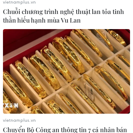
vietnamplus.vn
(TTXVN/Vietnam+)
Chuỗi chương trình nghệ thuật lan tỏa tinh
thần hiếu hạnh mùa Vu Lan
#Kinh tế châu Âu
#Khủng hoảng năng lượng
vietnamplus.vn
#Nắng nóng kỷ lục
#Bất ổn chính trị
#Lạm phát
Chuyển Bộ Công an thông tin 7 cá nhân bán