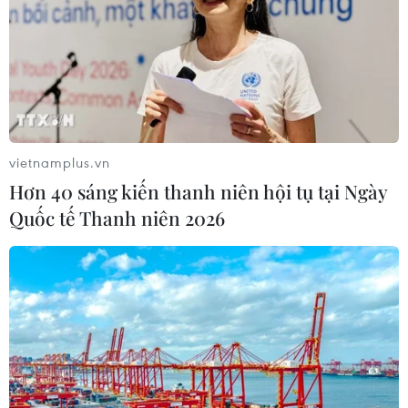
Khoa học công nghệ sẽ trở thành
động lực mới của quan hệ Việt Nam-
Australia
09/08/2026 02:01
Thị trường vaccine thế giới chuyển
vietnamplus.vn
hướng sang người cao tuổi
Hơn 40 sáng kiến thanh niên hội tụ tại Ngày
08/08/2026 15:01
Quốc tế Thanh niên 2026
Việt Nam là điểm đến hấp dẫn với
doanh nghiệp bán dẫn hàng đầu của
Mỹ
08/08/2026 13:45