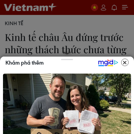
KINH TẾ
Kinh tế châu Âu đứng trước
những thách thức chưa từng
có
Khám phá thêm
Trà My
21/07/2022 11:16
Giống như Mỹ và các nền kinh tế khác, châu Âu
đang phải đối mặt với tình trạng lạm phát tăng
cao, gây tổn hại cho người tiêu dùng và có khả
năng đẩy nhanh sự kết thúc giai đoạn bùng nổ chi