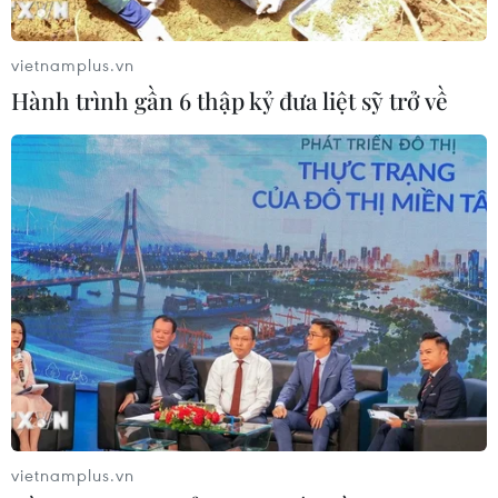
hoạt động thăm dò dầu khí biển sâu
09/08/2026 13:13
vietnamplus.vn
Hành trình gần 6 thập kỷ đưa liệt sỹ trở về
Chứng khoán tuần tới: VN-Index có
vượt được vùng 1.800 điểm?
09/08/2026 10:42
Tổ chức tín dụng nước ngoài được
thanh toán quốc tế qua tài khoản ở
Việt Nam
09/08/2026 09:50
Công suất lọc dầu thu hẹp, giá xăng
vietnamplus.vn
Mỹ đối mặt áp lực tăng