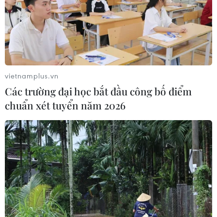
Xung đột ở Ukraine đã khiến lạm phát của khu vực
đồng euro tăng vọt lên mức kỷ lục 7,5% so với cùng kỳ
năm ngoái vào tháng Ba và niềm tin của người tiêu
dùng giảm mạnh.
vietnamplus.vn
Các trường đại học bắt đầu công bố điểm
chuẩn xét tuyển năm 2026