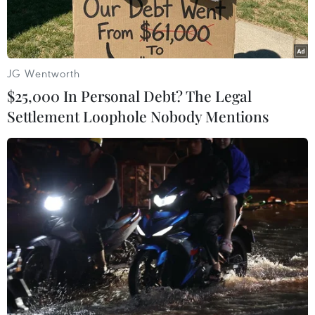
tiêu.
JG Wentworth
$25,000 In Personal Debt? The Legal
Settlement Loophole Nobody Mentions
Toàn cảnh giếng khí đốt Bovanenkovo ở bán đảo Yamal thuộc
Bắc Cực. (Ảnh: AFP/TTXVN)
Nền kinh tế châu Âu, chiếm gần 1/5 sản lượng
kinh tế của thế giới, đang phải đối mặt với bài
kiểm tra khó khăn nhất kể từ khi đại dịch