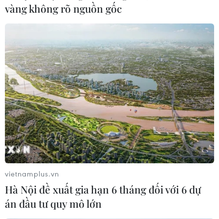
#Biến đổi khí hậu
vàng không rõ nguồn gốc
Theo dõi VietnamPlus
TIN LIÊN QUAN
vietnamplus.vn
Hà Nội đề xuất gia hạn 6 tháng đối với 6 dự
án đầu tư quy mô lớn