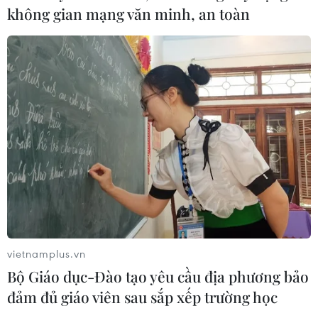
không gian mạng văn minh, an toàn
CƠ QUAN CHỦ QUẢN: THÔNG TẤN XÃ VIỆT NAM
Tổng Biên tập: TRẦN TIẾN DUẨN
Phó Tổng Biên tập: NGUYỄN THỊ TÁM, KHÚC THANH
THỦY
Sở hữu trí tuệ
Quy định sử dụng
RSS
Hỗ trợ
Ngôn ngữ
TTXVN
Dịch vụ tin
Quảng cáo
vietnamplus.vn
Liên hệ
Bộ Giáo dục-Đào tạo yêu cầu địa phương bảo
đảm đủ giáo viên sau sắp xếp trường học