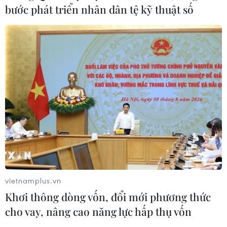
bước phát triển nhân dân tệ kỹ thuật số
Dự trữ khí đốt châu Âu xuống thấp
nhất 5 năm
10/08/2026 13:37
Agribank dành gói tín dụng ưu đãi
70.000 tỷ đồng cho động lực tăng
trưởng
10/08/2026 12:59
Ấn Độ nhập khẩu dầu thô Nga cao kỷ
vietnamplus.vn
lục tháng thứ hai liên tiếp
Khơi thông dòng vốn, đổi mới phương thức
10/08/2026 12:49
cho vay, nâng cao năng lực hấp thụ vốn