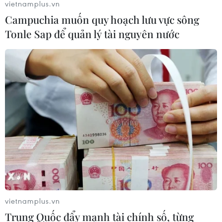
vietnamplus.vn
10/08/2026 15:26
Campuchia muốn quy hoạch lưu vực sông
Tonle Sap để quản lý tài nguyên nước
Intel phát hành 15 tỷ USD cổ phiếu để
mở rộng năng lực sản xuất chip AI
10/08/2026 14:46
Airbus và Boeing chạy đua tăng sản
lượng máy bay
10/08/2026 13:38
Các ETF bitcoin ghi nhận tuần hút
vốn mạnh nhất kể từ tháng 4/2026
vietnamplus.vn
10/08/2026 13:38
Trung Quốc đẩy mạnh tài chính số, từng