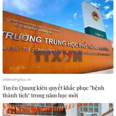
Việt Nam-Australia định hướng mở
rộng đầu tư phát triển chuỗi giá trị
lúa gạo
10/08/2026 12:40
Rà soát, quản lý diện tích, phát triển
ngành hàng sầu riêng bền vững
10/08/2026 12:19
vietnamplus.vn
Cần Thơ đặt mục tiêu trở thành
Tuyên Quang kiên quyết khắc phục "bệnh
trung tâm kinh tế tầm thấp của khu
thành tích" trong năm học mới
vực
10/08/2026 11:28