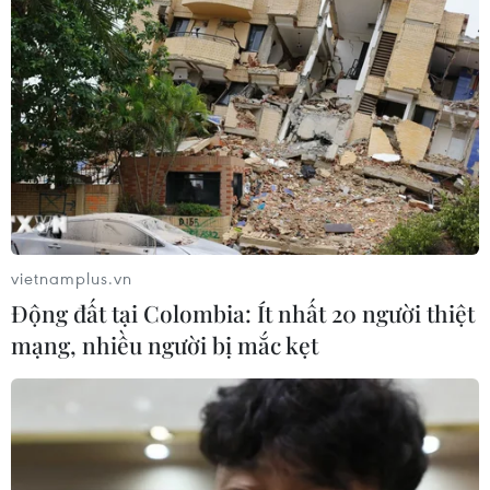
Theo dõi VietnamPlus
TIN LIÊN QUAN
vietnamplus.vn
Động đất tại Colombia: Ít nhất 20 người thiệt
mạng, nhiều người bị mắc kẹt