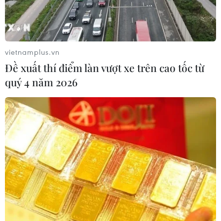
vietnamplus.vn
Đề xuất thí điểm làn vượt xe trên cao tốc từ
quý 4 năm 2026
IMF: Hạn chế về nguồn cung của châu Âu
có thể kéo dài đến 2023
17/02/2022 13:18
Giới chức IMF đánh giá mặc dù nhiều dự báo cho rằng
các quy định hạn chế phòng dịch COVID-19 sẽ được nới
lỏng trong năm nay, tuy nhiên sự lây lan của biến thể
Omicron đã mang tới "sự bất ổn mới."