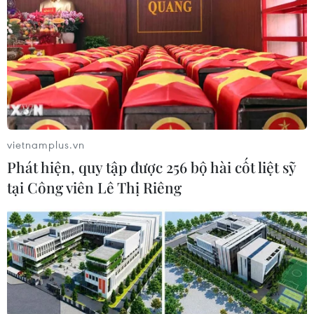
vietnamplus.vn
Phát hiện, quy tập được 256 bộ hài cốt liệt sỹ
tại Công viên Lê Thị Riêng