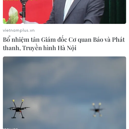
vietnamplus.vn
Bổ nhiệm tân Giám đốc Cơ quan Báo và Phát
thanh, Truyền hình Hà Nội
Người dân mua hàng trong siêu thị tại Milan, Italy. (Ảnh:
AFP/TTXVN)
Ủy viên châu Âu phụ trách kinh tế Paolo
Gentiloni hôm 4/4 đã bác bỏ thông tin cho rằng
cuộc xung đột ở Ukraine và các lệnh trừng phạt