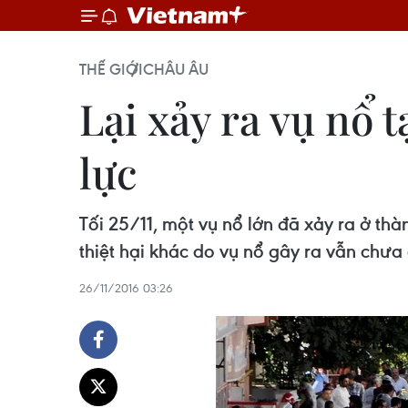
THẾ GIỚI
CHÂU ÂU
Lại xảy ra vụ nổ 
lực
Tối 25/11, một vụ nổ lớn đã xảy ra ở th
thiệt hại khác do vụ nổ gây ra vẫn chư
26/11/2016 03:26