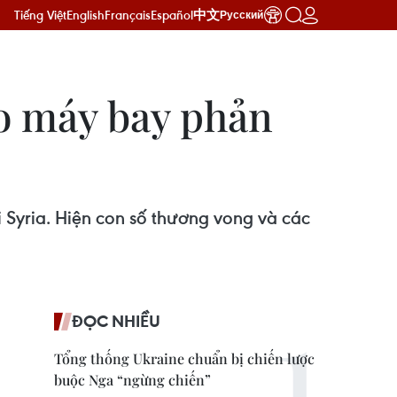
Tiếng Việt
English
Français
Español
中文
Русский
do máy bay phản
i Syria. Hiện con số thương vong và các
ĐỌC NHIỀU
Tổng thống Ukraine chuẩn bị chiến lược
buộc Nga “ngừng chiến”