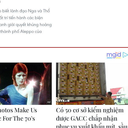
8
o biết lãnh đạo Nga và Thổ
t trí tiến hành các biện
anh giải quyết khủng hoảng
 thành phố Aleppo của