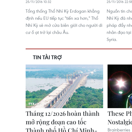
25/11/2016 10:32
25/11/2016 22:5
Tổng thống Thổ Nhĩ Kỳ Erdogan khẳng
Nguồn tin ch
định nếu EU tiếp tục "tiến xa hơn," Thổ
Nhĩ Kỳ đã nhấ
Nhĩ Kỳ sẽ mở cửa biên giới cho người di
pháp đẩy nh
cư ồ ạt trở lại châu Âu.
nhân đạo tại
Syria.