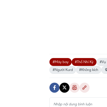
#Máy bay
#Thổ Nhĩ Kỳ
#Vụ 
#Người Kurd
#Không kích