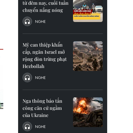
từ đêm nay, cuối tuần
chuyển nắng nóng
NGHE
Mỹ can thiệp khẩn
cấp, ngăn Israel mở
rộng đòn trừng phạt
Hezbollah
NGHE
Nga thông báo tấn
công căn cứ ngầm
của Ukraine
NGHE