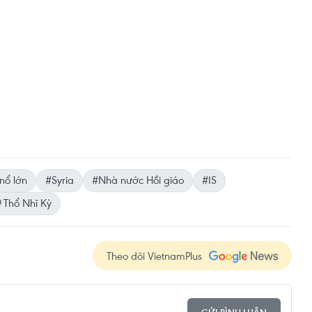
nổ lớn
#Syria
#Nhà nước Hồi giáo
#IS
Thổ Nhĩ Kỳ
Theo dõi VietnamPlus