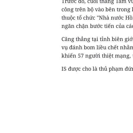
Trước đó, cuối tháng Tám v
công trên bộ vào bên trong 
thuộc tổ chức "Nhà nước Hồi 
ngăn chặn bước tiến của các
Căng thẳng tại tỉnh biên giớ
vụ đánh bom liều chết nhằ
khiến 57 người thiệt mạng, 
IS được cho là thủ phạm đứn