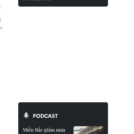
t
ổ
ị
PODCAST
Miền Bắc giảm mưa