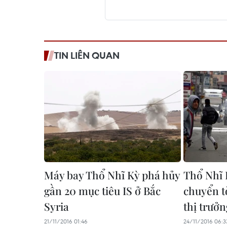
TIN LIÊN QUAN
Máy bay Thổ Nhĩ Kỳ phá hủy
Thổ Nhĩ 
gần 20 mục tiêu IS ở Bắc
chuyển t
Syria
thị trưởn
21/11/2016 01:46
24/11/2016 06:3