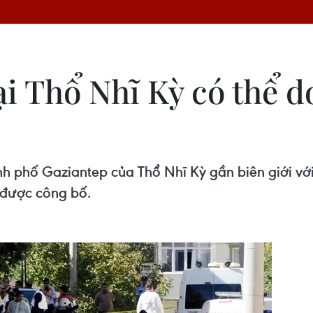
tại Thổ Nhĩ Kỳ có thể 
ành phố Gaziantep của Thổ Nhĩ Kỳ gần biên giới vớ
a được công bố.