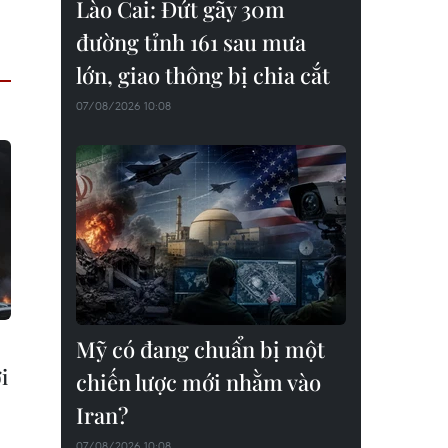
Lào Cai: Đứt gãy 30m
đường tỉnh 161 sau mưa
lớn, giao thông bị chia cắt
07/08/2026 10:08
Mỹ có đang chuẩn bị một
i
chiến lược mới nhằm vào
Iran?
07/08/2026 10:08