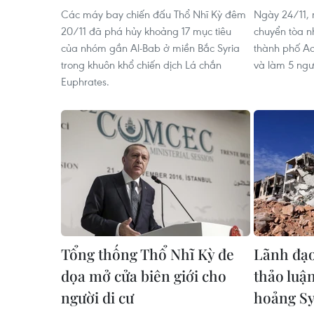
Các máy bay chiến đấu Thổ Nhĩ Kỳ đêm
Ngày 24/11, 
20/11 đã phá hủy khoảng 17 mục tiêu
chuyển tòa n
của nhóm gần Al-Bab ở miền Bắc Syria
thành phố A
trong khuôn khổ chiến dịch Lá chắn
và làm 5 ngư
Euphrates.
Tổng thống Thổ Nhĩ Kỳ đe
Lãnh đạo
dọa mở cửa biên giới cho
thảo luậ
người di cư
hoảng Sy