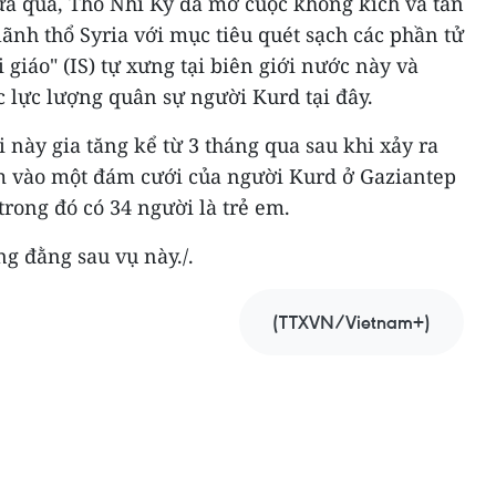
ừa qua, Thổ Nhĩ Kỳ đã mở cuộc không kích và tấn
lãnh thổ Syria với mục tiêu quét sạch các phần tử
giáo" (IS) tự xưng tại biên giới nước này và
 lực lượng quân sự người Kurd tại đây.
i này gia tăng kể từ 3 tháng qua sau khi xảy ra
m vào một đám cưới của người Kurd ở Gaziantep
trong đó có 34 người là trẻ em.
g đằng sau vụ này./.
(TTXVN/Vietnam+)