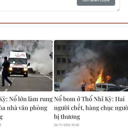
GỬI BÌNH LUẬN
Kỳ: Nổ lớn làm rung
Nổ bom ở Thổ Nhĩ Kỳ: Hai
òa nhà văn phòng
người chết, hàng chục ngườ
g
bị thương
3
24/11/2016 10:40