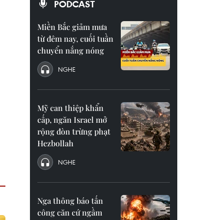
PODCAST
Miền Bắc giảm mưa
từ đêm nay, cuối tuần
chuyển nắng nóng
NGHE
Mỹ can thiệp khẩn
cấp, ngăn Israel mở
rộng đòn trừng phạt
Hezbollah
NGHE
Nga thông báo tấn
công căn cứ ngầm