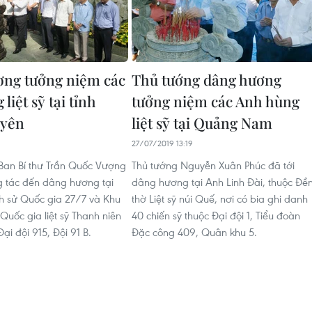
ng tưởng niệm các
Thủ tướng dâng hương
liệt sỹ tại tỉnh
tưởng niệm các Anh hùng
uyên
liệt sỹ tại Quảng Nam
27/07/2019 13:19
Ban Bí thư Trần Quốc Vượng
Thủ tướng Nguyễn Xuân Phúc đã tới
 tác đến dâng hương tại
dâng hương tại Anh Linh Đài, thuộc Đề
ịch sử Quốc gia 27/7 và Khu
thờ Liệt sỹ núi Quế, nơi có bia ghi danh
ử Quốc gia liệt sỹ Thanh niên
40 chiến sỹ thuộc Đại đội 1, Tiểu đoàn
i đội 915, Đội 91 B.
Đặc công 409, Quân khu 5.