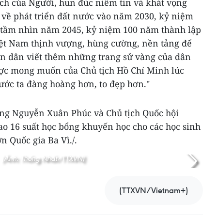
ách của Người, hun đúc niềm tin và khát vọng
 về phát triển đất nước vào năm 2030, kỷ niệm
 tầm nhìn năm 2045, kỷ niệm 100 năm thành lập
ệt Nam thịnh vượng, hùng cường, nền tảng để
àn dân viết thêm những trang sử vàng của dân
ược mong muốn của Chủ tịch Hồ Chí Minh lúc
nước ta đàng hoàng hơn, to đẹp hơn."
ng Nguyễn Xuân Phúc và Chủ tịch Quốc hội
o 16 suất học bổng khuyến học cho các học sinh
 Quốc gia Ba Vì./.
(Ảnh: Thống Nhất/TTXVN)
(TTXVN/Vietnam+)