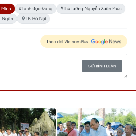
í Minh
#Lãnh đạo Đảng
#Thủ tướng Nguyễn Xuân Phúc
im Ngân
TP. Hà Nội
Theo dõi VietnamPlus
GỬI BÌNH LUẬN