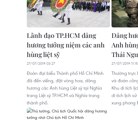
Lãnh đạo TP.HCM dâng
Dâng hươ
hương tưởng niệm các anh
Anh hùng 
hùng liệt sỹ
Thái Ng
27/07/2019 03:27
27/07/2019 11:15
Đoàn đại biểu Thành phố Hồ Chí Minh
Thường trực 
đã đến viếng, đặt vòng hoa, dâng
và đoàn công
hương các Anh hùng Liệt sỹ tại Nghĩa
Khu di tích l
trang Liệt sỹ TP.HCM và Nghĩa trang
di tích lịch s
thành phố.
xung phong Đạ