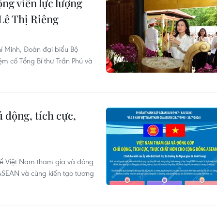
ng viên lực lượng
 Lê Thị Riêng
í Minh, Đoàn đại biểu Bộ
 cố Tổng Bí thư Trần Phú và
 động, tích cực,
N
ể Việt Nam tham gia và đóng
ASEAN và cùng kiến tạo tương