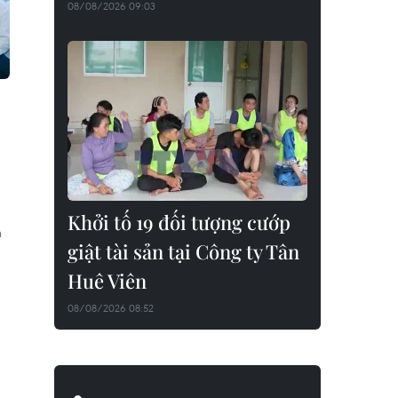
08/08/2026 09:03
Khởi tố 19 đối tượng cướp
n
giật tài sản tại Công ty Tân
Huê Viên
08/08/2026 08:52