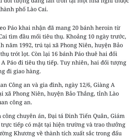
 đối tượng đang lẩn trốn tại một nhà nghỉ thuộc
hành phố Lào Cai.
 Seo Páo khai nhận đã mang 20 bánh heroin từ
ai tìm đầu mối tiêu thụ. Khoảng 10 ngày trước,
nh năm 1992, trú tại xã Phong Niên, huyện Bảo
hụ trót lọt. Còn lại 16 bánh Páo thuê hai đối
A Páo đi tiêu thụ tiếp. Tuy nhiên, hai đối tượng
ng đi giao hàng.
an Công an và gia đình, ngày 12/6, Giàng A
ại xã Phong Niên, huyện Bảo Thắng, tỉnh Lào
quan công an.
nh công chuyên án, Đại tá Đinh Tiến Quân, Giám
trực tiếp có mặt tại hiện trường và trao thưởng
ờng Khương về thành tích xuất sắc trong đấu