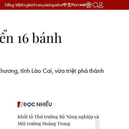
Tiếng Việt
English
Français
Español
中文
Русский
yển 16 bánh
ương, tỉnh Lào Cai, vừa triệt phá thành
ĐỌC NHIỀU
Khởi tố Thứ trưởng Bộ Nông nghiệp và
Môi trường Hoàng Trung