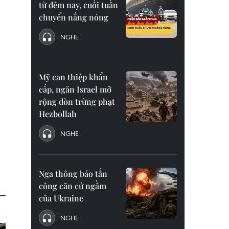
từ đêm nay, cuối tuần
chuyển nắng nóng
NGHE
Mỹ can thiệp khẩn
cấp, ngăn Israel mở
rộng đòn trừng phạt
Hezbollah
NGHE
Nga thông báo tấn
công căn cứ ngầm
của Ukraine
NGHE