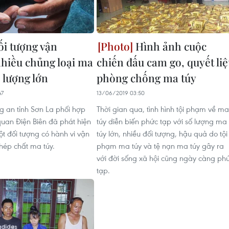
ối tượng vận
Hình ảnh cuộc
hiều chủng loại ma
chiến đấu cam go, quyết liệ
ố lượng lớn
phòng chống ma túy
47
13/06/2019 03:50
ng an tỉnh Sơn La phối hợp
Thời gian qua, tình hình tội phạm về ma
quan Điện Biên đã phát hiện
túy diễn biến phức tạp với số lượng ma
ột đối tượng có hành vi vận
túy lớn, nhiều đối tượng, hậu quả do tội
phép chất ma túy.
phạm ma túy và tệ nạn ma túy gây ra
với đời sống xã hội cũng ngày càng ph
tạp.