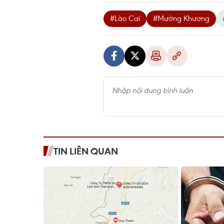
#Lào Cai
#Mường Khương
TIN LIÊN QUAN