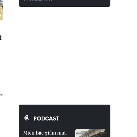
t
ức
PODCAST
Miền Bắc giảm mưa