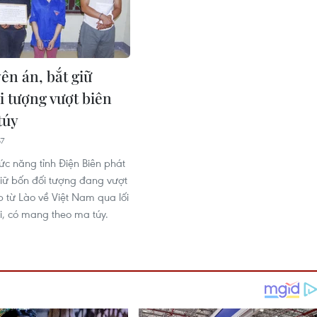
ên án, bắt giữ
 tượng vượt biên
túy
57
ức năng tỉnh Điện Biên phát
giữ bốn đối tượng đang vượt
p từ Lào về Việt Nam qua lối
i, có mang theo ma túy.