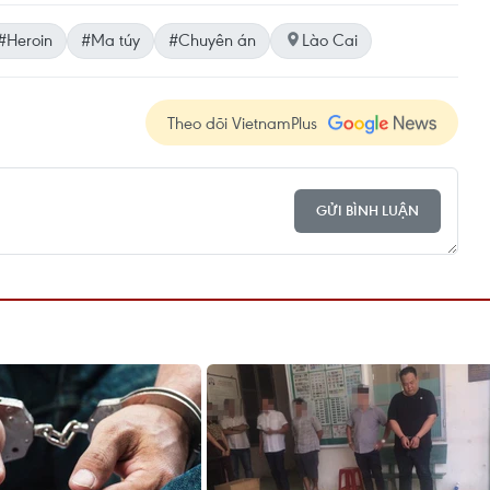
#Heroin
#Ma túy
#Chuyên án
Lào Cai
Theo dõi VietnamPlus
GỬI BÌNH LUẬN