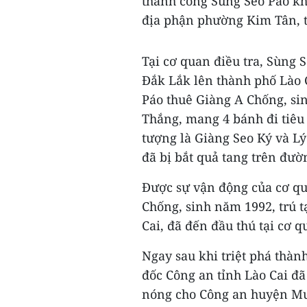
thành công Sùng Seo Páo khi
địa phận phường Kim Tân, t
Tại cơ quan điều tra, Sùng
Đắk Lắk lên thành phố Lào C
Páo thuê Giàng A Chống, si
Thắng, mang 4 bánh đi tiêu t
tượng là Giàng Seo Ký và Lý 
đã bị bắt quả tang trên đườ
Được sự vận động của cơ qu
Chống, sinh năm 1992, trú t
Cai, đã đến đầu thú tại cơ 
Ngay sau khi triệt phá thà
đốc Công an tỉnh Lào Cai đã 
nóng cho Công an huyện Mư