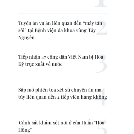
Tuyên án vụ án liên quan đến “máy tán
sỏi” tại Bệnh viện đa khoa vùng Tây
Nguyên
Tiếp nhận 47 công dân Việt Nam bị Hoa
Kỳ trục xuất về nước
Sắp mở phiên tòa xét xử chuyên án ma
túy liên quan đến 4 tiếp viên hàng không
Cảnh sát khám xét nơi ở của Huấn "Hoa
Hồng"