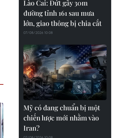
Lào Cai: Đứt gãy 30m
đường tỉnh 161 sau mưa
lớn, giao thông bị chia cắt
07/08/2026 10:08
Mỹ có đang chuẩn bị một
chiến lược mới nhằm vào
Iran?
07/08/2026 10:08