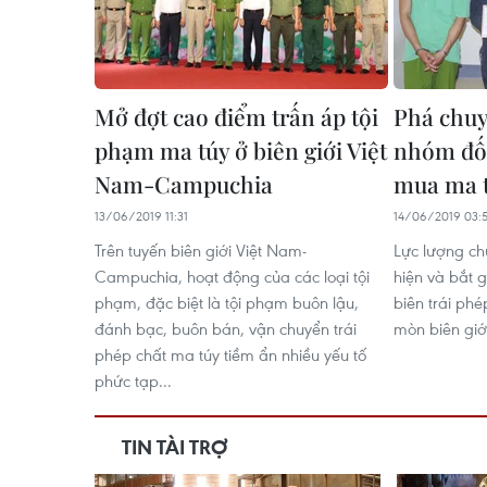
Mở đợt cao điểm trấn áp tội
Phá chuy
phạm ma túy ở biên giới Việt
nhóm đối
Nam-Campuchia
mua ma 
13/06/2019 11:31
14/06/2019 03:
Trên tuyến biên giới Việt Nam-
Lực lượng ch
Campuchia, hoạt động của các loại tội
hiện và bắt 
phạm, đặc biệt là tội phạm buôn lậu,
biên trái phé
đánh bạc, buôn bán, vận chuyển trái
mòn biên giớ
phép chất ma túy tiềm ẩn nhiều yếu tố
phức tạp...