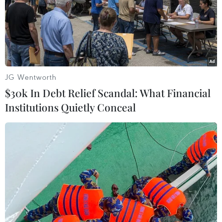
#Lễ hội mở cửa rừng
#đền Cổ Ngựa
#đền Chúa Then
Bắc Giang
Bắc Ninh
Theo dõi VietnamPlus
JG Wentworth
$30k In Debt Relief Scandal: What Financial
Institutions Quietly Conceal
TẾT NGUYÊN ĐÁN GIÁP THÌN 2024
Khai hội Tây Thiên ở Vĩnh Phúc: Hành trình 'đến
với Phật, về với Mẫu'
Vĩnh Phúc khai hội Tây Thiên năm
2024
HDBank tiếp tục nối những nhịp cầu yêu thương