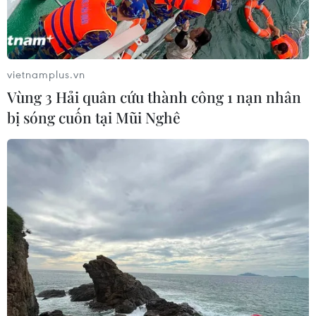
tại miền sông nước Cửu Long
Cộng đồng người Việt tại Israel đón Xuân Quê
hương Giáp Thìn
Lượng khách vẫn cao, ngành đường sắt chạy
vietnamplus.vn
thêm tàu Thống Nhất, Hải Phòng
Vùng 3 Hải quân cứu thành công 1 nạn nhân
bị sóng cuốn tại Mũi Nghê
TIN LIÊN QUAN