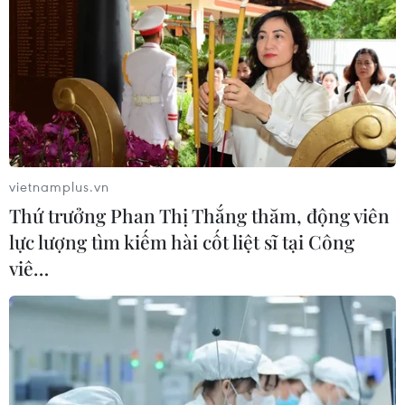
vietnamplus.vn
Thứ trưởng Phan Thị Thắng thăm, động viên
lực lượng tìm kiếm hài cốt liệt sĩ tại Công
viê…