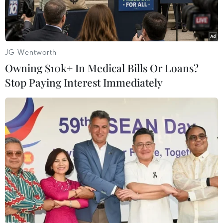
JG Wentworth
Owning $10k+ In Medical Bills Or Loans?
Stop Paying Interest Immediately
Lễ rước kiệu từ đền Cổ Ngựa đến đền Chúa Then trong Lễ hội
mở cửa rừng tại Bắc Giang. (Ảnh: Danh Lam/TTXVN)
Hưởng ứng Tuần Văn hóa-Du lịch tỉnh Bắc
Giang năm 2024, ngày 20/2, Lễ hội mở cửa rừng
đã được tổ chức tại đền Cổ Ngựa, đền Chúa