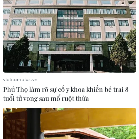
vietnamplus.vn
Phú Thọ làm rõ sự cố y khoa khiến bé trai 8
tuổi tử vong sau mổ ruột thừa