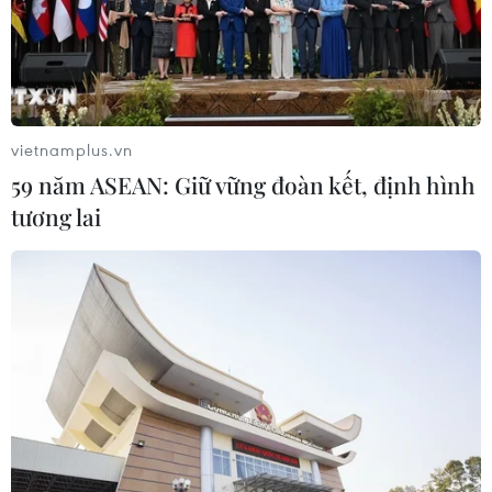
21/07/2026 16:24
Kể chuyện văn hóa xứ Quảng bằng
sân khấu thực cảnh tại Lễ hội tận
hưởng Đà Nẵng 2026
vietnamplus.vn
21/07/2026 10:12
59 năm ASEAN: Giữ vững đoàn kết, định hình
tương lai
Lần đầu trình diễn 500 cánh diều
phát sáng, tạo hiệu ứng trên bầu trời
Đà Nẵng
20/07/2026 10:34
Lễ hội Sầu riêng Đắk Lắk 2026:
Quảng bá điểm đến kết nối khu vực
Tây Nguyên
20/07/2026 08:26