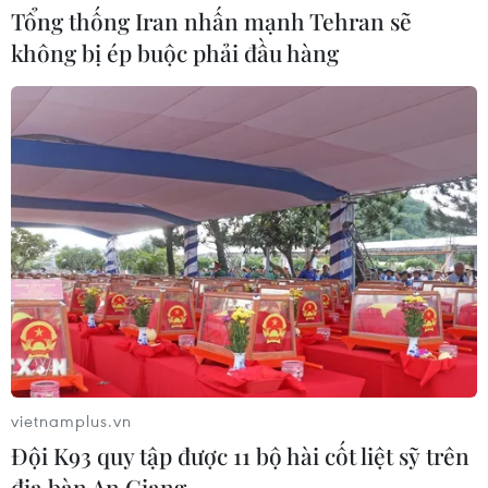
Tổng thống Iran nhấn mạnh Tehran sẽ
Đội Bồ Đào Nha xuất sắc giành ngôi
không bị ép buộc phải đầu hàng
quán quân Lễ hội Pháo hoa Quốc tế
Đà Nẵng
11/07/2026 15:40
Mãn nhãn màn trình diễn
trong đêm chung kết Lễ hội Pháo
hoa Quốc tế Đà Nẵng
11/07/2026 15:23
Xem thêm
vietnamplus.vn
Đội K93 quy tập được 11 bộ hài cốt liệt sỹ trên
địa bàn An Giang