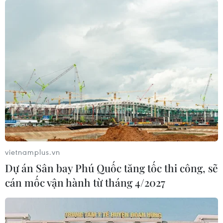
27/03/2023 00:59
Cứ vào dịp tháng Ba hằng năm, người Jrai tại xã Ia
Pếch, huyện Ia Grai (tỉnh Gia Lai) long trọng tổ chức Lễ
cúng Thần rừng cầu cho mưa thuận gió hòa, che chở,
bảo vệ cho dân làng.
vietnamplus.vn
Dự án Sân bay Phú Quốc tăng tốc thi công, sẽ
cán mốc vận hành từ tháng 4/2027