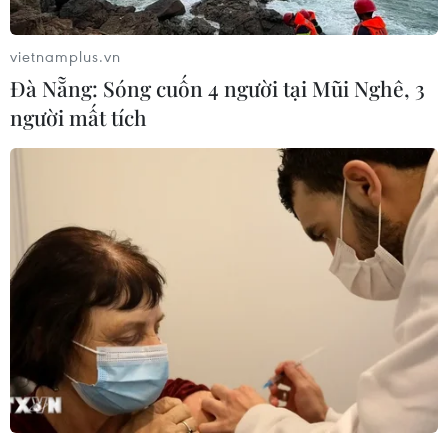
vietnamplus.vn
Đà Nẵng: Sóng cuốn 4 người tại Mũi Nghê, 3
người mất tích
Nghi thức cúng Thần rừng của người Jrai:
Giữ rừng thêm xanh
28/03/2023 01:20
Cúng Thần rừng là nghi lễ truyền thống hằng năm của
người Jrai ở Gia Lai nhằm tạ ơn Thần rừng đã che chở
dân làng và cung cấp nhiều sản vật dưới tán rừng, giáo
dục ý thức gìn giữ, bảo vệ rừng.