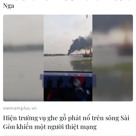
Nga
làng.
vietnamplus.vn
Hiện trường vụ ghe gỗ phát nổ trên sông Sài
Độc đáo lễ cúng tạ ơn Thần rừng
Gòn khiến một người thiệt mạng
của người Jrai ở Gia Lai