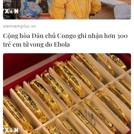
vietnamplus.vn
Cộng hòa Dân chủ Congo ghi nhận hơn 300
trẻ em tử vong do Ebola
TIN CÙNG CHUYÊN MỤC