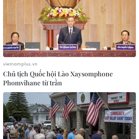
(TTXVN/Vietnam+)
vietnamplus.vn
Chủ tịch Quốc hội Lào Xaysomphone
Phomvihane từ trần
#Bắc Giang
#Tuần Văn hóa-Du lịch tỉnh Bắc Giang năm 2024