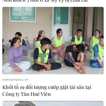
linh trong lễ diễu hành đèn lồng cá
06/08/2026 04:11
Sẵn sàng cho Lễ hội Việt Nam-Hàn
Quốc thành phố Đà Nẵng 2026
05/08/2026 07:46
"Lễ mừng cơm mới" và chuỗi hoạt
động du lịch "Sắc vàng Di sản" 2026
tại Lào Cai
vietnamplus.vn
04/08/2026 14:56
Khởi tố 19 đối tượng cướp giật tài sản tại
Công ty Tân Huê Viên
Tuyên Quang: Lễ hội hoa Tam giác
mạch 2026 sẽ khai mạc ngày 6/11 tại