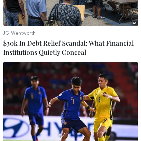
JG Wentworth
$30k In Debt Relief Scandal: What Financial
Institutions Quietly Conceal
Một phiên họp toàn thể Đại hội đồng Liên hợp quốc.. (Nguồn:
THX/TTXVN)
Đại hội đồng Liên hợp quốc vừa ra nghị quyết
thành lập một cơ quan mới để trợ giúp các quốc
gia thành viên thực thi chiến lược chống khủng