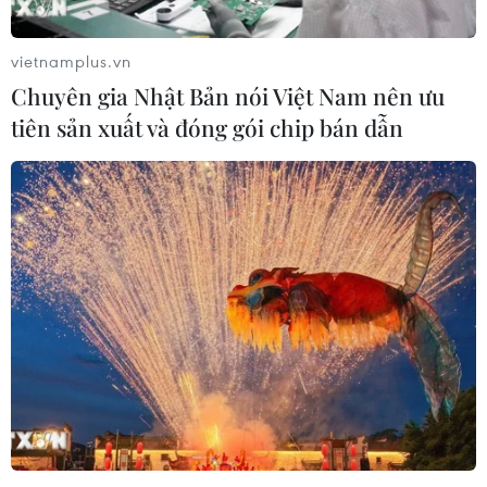
vietnamplus.vn
Chuyên gia Nhật Bản nói Việt Nam nên ưu
tiên sản xuất và đóng gói chip bán dẫn
Tổng thống Mỹ Donald Trump đánh giá
cao cuộc chiến chống IS
13/06/2017 03:37
Tổng thống Trump cho rằng cuộc chiến chống IS tại