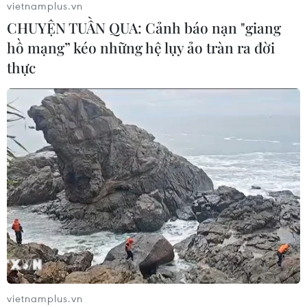
vietnamplus.vn
06/08/2026 22:30
CHUYỆN TUẦN QUA: Cảnh báo nạn "giang
hồ mạng” kéo những hệ lụy ảo tràn ra đời
thực
Tây Ban Nha: 100 người thiệt mạng
trong vụ vượt biển ồ ạt vào Ceuta
06/08/2026 16:03
Đức tuyên án chung thân đối tượng
gây vụ lao xe vào đám đông ở
Munich
06/08/2026 15:57
Italy và Hy Lạp trở thành điểm nóng
của virus Tây sông Nile
vietnamplus.vn