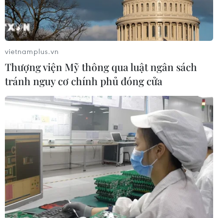
vietnamplus.vn
Thượng viện Mỹ thông qua luật ngân sách
tránh nguy cơ chính phủ đóng cửa
Ai Cập và Đức thúc đẩy hợp tác về kinh tế
và chống khủng bố
13/06/2017 01:23
Thủ tướng Merkel ca ngợi vai trò của Ai Cập trong khu
vực, khẳng định Đức sẵn sàng thúc đẩy hợp tác với
Cairo trong nỗ lực chống chủ nghĩa khủng bố cũng như
ngăn chặn làn sóng di cư trái phép.