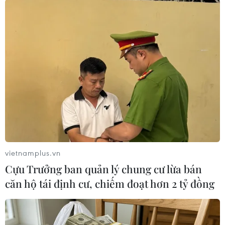
vào những nỗ lực rộng hơn của Liên hợp quốc
nhằm thúc đẩy việc ngăn ngừa xung đột, duy trì
hòa bình và phát triển.
Tổng Thư ký Antonio Guterres đưa ra sáng kiến
thành lập cơ quan chống khủng bố mới tại một
cuộc họp không chính thức của Hội đồng Bảo
an Liên hợp quốc ngày 23/2 vừa qua./.
(TTXVN/Vietnam+)
vietnamplus.vn
Cựu Trưởng ban quản lý chung cư lừa bán
căn hộ tái định cư, chiếm đoạt hơn 2 tỷ đồng