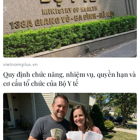
Theo dõi VietnamPlus
vietnamplus.vn
Quy định chức năng, nhiệm vụ, quyền hạn và
TIN LIÊN QUAN
cơ cấu tổ chức của Bộ Y tế