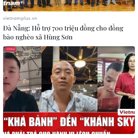
thử khi đến Quy Nhơn
07/08/2026 00:00
vietnamplus.vn
Đà Nẵng: Hỗ trợ 700 triệu đồng cho đồng
bào nghèo xã Hùng Sơn
Chưa có bằng chứng truyền máu trẻ
giúp chống lão hóa
06/08/2026 23:16
Xung đột Israel-Hamas: Ít nhất 300
trẻ em thiệt mạng trong 300 ngày
qua
06/08/2026 22:56
Nước thải từ máy bay có thể giúp
phát hiện sớm nguy cơ đại dịch