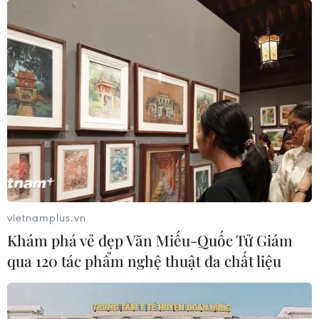
Nhật Bản ban hành đạo luật chống khủng
bố gây tranh cãi
15/06/2017 03:08
Nhật Bản ngày 15/6 đã ban hành một đạo luật chống
khủng bố gây tranh cãi về đe dọa quyền riêng tư, làm
dấy lên các cuộc biểu tình trên đường phố.
vietnamplus.vn
Khám phá vẻ đẹp Văn Miếu-Quốc Tử Giám
qua 120 tác phẩm nghệ thuật đa chất liệu