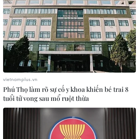
vietnamplus.vn
Phú Thọ làm rõ sự cố y khoa khiến bé trai 8
tuổi tử vong sau mổ ruột thừa