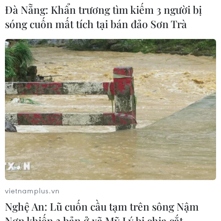
06/08/2026 13:24
Đà Nẵng: Khẩn trương tìm kiếm 3 người bị
sóng cuốn mất tích tại bán đảo Sơn Trà
Bão Dolphin hướng vào miền Đông
Trung Quốc, cảnh báo mưa lớn trên
diện rộng
06/08/2026 08:36
Làn sóng tấn công mạng nhằm vào
các quỹ đầu cơ lớn của Mỹ
06/08/2026 06:47
Xem thêm
vietnamplus.vn
Nghệ An: Lũ cuốn cầu tạm trên sông Nậm
Nơn khiến 3 bản ở xã Mỹ Lý bị chia cắt