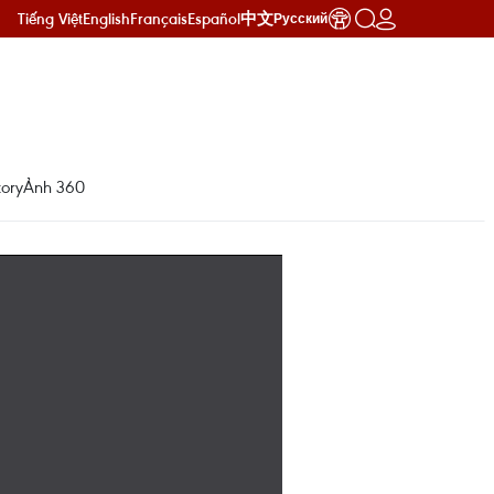
Tiếng Việt
English
Français
Español
中文
Русский
ory
Ảnh 360