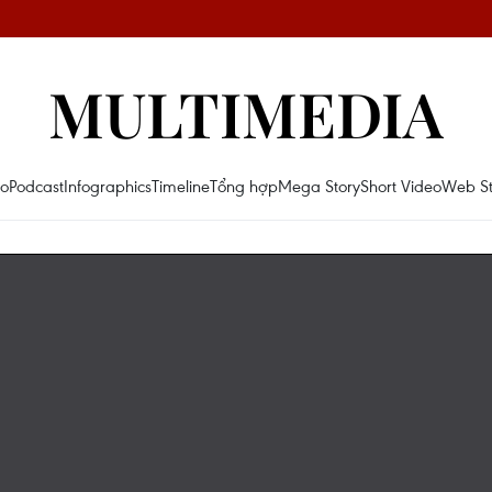
MULTIMEDIA
eo
Podcast
Infographics
Timeline
Tổng hợp
Mega Story
Short Video
Web St