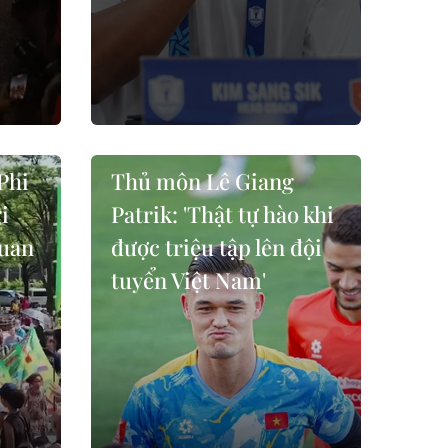
Phi
Thủ môn Lê Giang
i
Patrik: 'Thật tự hào khi
quan
được triệu tập lên đội
tuyển Việt Nam'