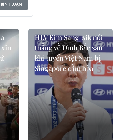
 BÌNH LUẬN
ia
HLV Kim Sang-sik nói
 xin
thẳng về Đình Bắc sau
xứ
khi tuyển Việt Nam bị
Singapore cầm hòa