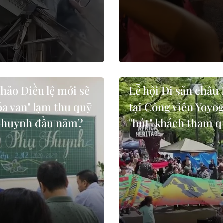
hảo Điều lệ mới sẽ
Lễ hội Di sản châu 
a van" lạm thu quỹ
tại Công viên Yoyog
 huynh đầu năm?
"hút" khách tham 