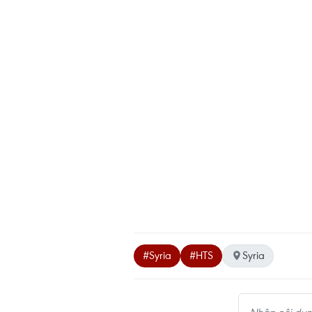
#Syria
#HTS
Syria