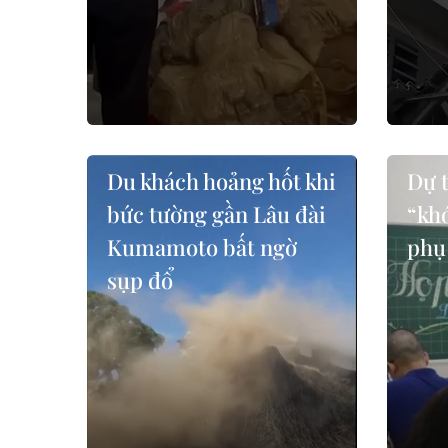
Du khách hoảng hốt khi
Dự t
bức tường gần Lâu đài
“khó
Kumamoto bất ngờ
phụ
sụp đổ