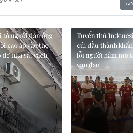
GỬI
i tố người đàn ông
Tuyển thủ Indones
vòi cao áp vào thợ
cúi đầu thành khẩn
 dỡ nhà sát vách
lỗi người hâm mộ 
vạn đảo