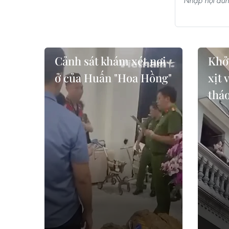
Cảnh sát khám xét nơi
Khở
ở của Huấn "Hoa Hồng"
xịt 
tháo