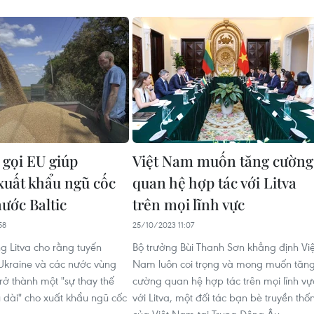
 gọi EU giúp
Việt Nam muốn tăng cường
xuất khẩu ngũ cốc
quan hệ hợp tác với Litva
ước Baltic
trên mọi lĩnh vực
58
25/10/2023 11:07
g Litva cho rằng tuyến
Bộ trưởng Bùi Thanh Sơn khẳng định Việ
Ukraine và các nước vùng
Nam luôn coi trọng và mong muốn tăn
 trở thành một "sự thay thế
cường quan hệ hợp tác trên mọi lĩnh vự
u dài" cho xuất khẩu ngũ cốc
với Litva, một đối tác bạn bè truyền thố