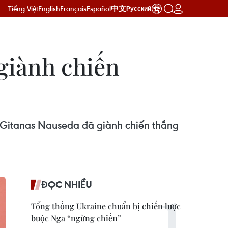
Tiếng Việt
English
Français
Español
中文
Русский
giành chiến
 Gitanas Nauseda đã giành chiến thắng
ĐỌC NHIỀU
Tổng thống Ukraine chuẩn bị chiến lược
buộc Nga “ngừng chiến”