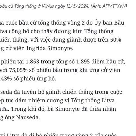
 bầu cử Tổng thống ở Vilnius ngày 12/5/2024. (Ảnh: AFP/TTXVN)
ủa cuộc bầu cử tổng thống vòng 2 do Ủy ban Bầu
tva công bố cho thấy đương kim Tổng thống
hiến thắng, với việc đang giành được trên 50%
ng cử viên Ingrida Simonyte.
phiếu tại 1.853 trong tổng số 1.895 điểm bầu cử,
ới 75,05% số phiếu bầu trong khi ứng cử viên
,43% số phiếu ủng hộ.
seda đã tuyên bố giành chiến thắng trong cuộc
iếp tục đảm nhiệm cương vị Tổng thống Litva
ữa. Trong khi đó, bà Simonyte đã thừa nhận
ng ông Nauseda.
tri Litva đã đi bỏ phiếu trong vòng 2 của cuộc