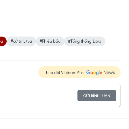
da
#cử tri Litva
#Phiếu bầu
#Tổng thống Litva
Theo dõi VietnamPlus
GỬI BÌNH LUẬN