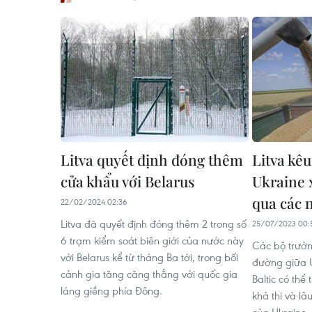
Litva quyết định đóng thêm
Litva kêu
cửa khẩu với Belarus
Ukraine 
qua các n
22/02/2024 02:36
Litva đã quyết định đóng thêm 2 trong số
25/07/2023 00:
6 trạm kiểm soát biên giới của nước này
Các bộ trưởn
với Belarus kể từ tháng Ba tới, trong bối
đường giữa 
cảnh gia tăng căng thẳng với quốc gia
Baltic có thể
láng giềng phía Đông.
khả thi và lâ