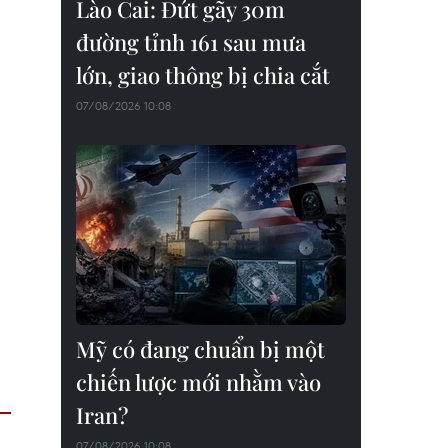
Lào Cai: Đứt gãy 30m
đường tỉnh 161 sau mưa
lớn, giao thông bị chia cắt
07/08/2026 10:08
Mỹ có đang chuẩn bị một
chiến lược mới nhằm vào
Iran?
07/08/2026 10:08