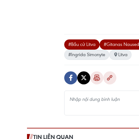
#Bầu cử Litva
#Gitanas Nause
#Ingrida Simonyte
Litva
TIN LIÊN QUAN