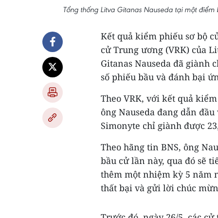
Tổng thống Litva Gitanas Nauseda tại một điểm
Kết quả kiểm phiếu sơ bộ c
cử Trung ương (VRK) của Li
Gitanas Nauseda đã giành c
số phiếu bầu và đánh bại ứ
Theo VRK, với kết quả kiểm 
ông Nauseda đang dẫn đầu v
Simonyte chỉ giành được 23
Theo hãng tin BNS, ông Nau
bầu cử lần này, qua đó sẽ t
thêm một nhiệm kỳ 5 năm n
thất bại và gửi lời chúc mừ
Trước đó, ngày 26/5, các cử 