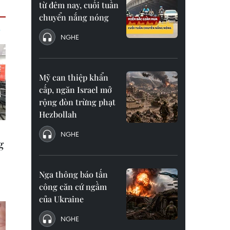
từ đêm nay, cuối tuần
chuyển nắng nóng
NGHE
Mỹ can thiệp khẩn
cấp, ngăn Israel mở
rộng đòn trừng phạt
Hezbollah
NGHE
Nga thông báo tấn
công căn cứ ngầm
của Ukraine
NGHE