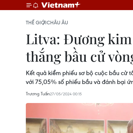
THẾ GIỚI
CHÂU ÂU
Litva: Đương kim
thắng bầu cử vòn
Kết quả kiểm phiếu sơ bộ cuộc bầu cử 
với 75,05% số phiếu bầu và đánh bại ứn
Trương Tuấn
27/05/2024 00:15