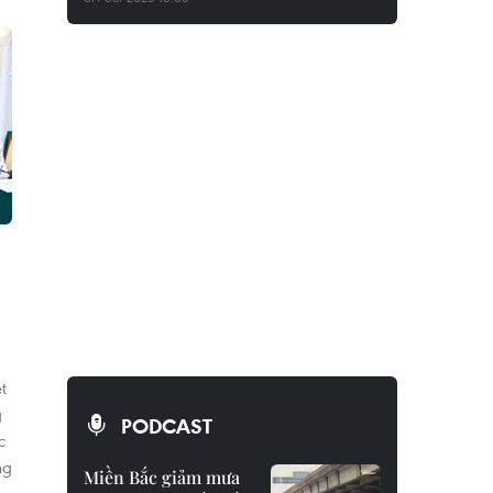
t
g
PODCAST
c
ng
Miền Bắc giảm mưa