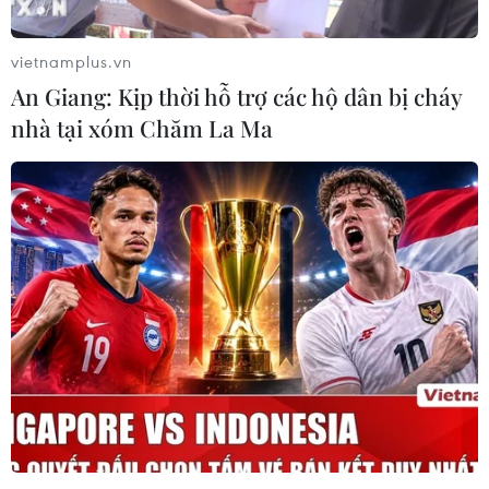
vietnamplus.vn
An Giang: Kịp thời hỗ trợ các hộ dân bị cháy
nhà tại xóm Chăm La Ma
Hà Nội: Giải quyết dứt điểm vụ nữ sinh
lớp 5 bị nhóm bạn đánh hội đồng
17/05/2023 10:26
Sở GD&ĐT Hà Nội chỉ đạo Phòng Giáo dục và Đào tạo
huyện Chương Mỹ tiếp tục theo dõi, có phương án giải
quyết dứt điểm vụ nữ lớp 5 ở Chương Mỹ bị nhóm bạn
đánh hội đồng, quay clip đăng lên mạng xã hội.