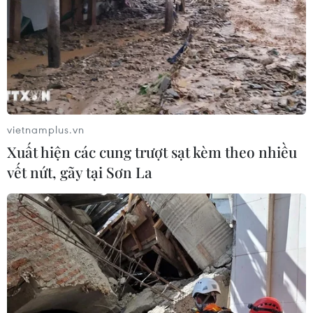
vietnamplus.vn
Xuất hiện các cung trượt sạt kèm theo nhiều
vết nứt, gãy tại Sơn La