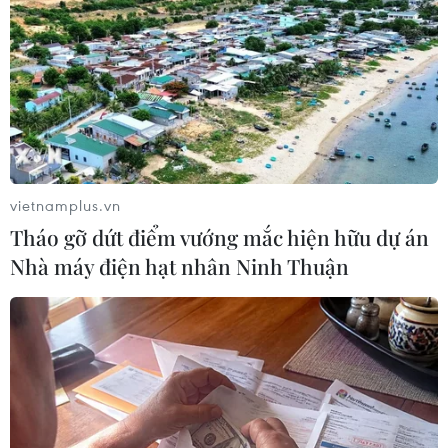
Theo dõi VietnamPlus
Bạo lực học đường
vietnamplus.vn
Tháo gỡ dứt điểm vướng mắc hiện hữu dự án
Phối hợp liên ngành phát hiện sớm, xử lý kịp
Nhà máy điện hạt nhân Ninh Thuận
thời bạo lực học đường
Vụ tự tử do bạo lực học đường: Giúp nam sinh
lớp 8 vượt qua ám ảnh tâm lý
Ngăn ngừa tái diễn bạo lực học
đường sau vụ nữ sinh bị đánh hội đồng
Xác minh vụ nữ sinh bị đánh hội đồng ở Quảng