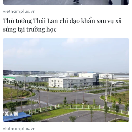
04/08/2026 11:01
vietnamplus.vn
Thủ tướng Thái Lan chỉ đạo khẩn sau vụ xả
Đắk Lắk: Bắt đối tượng lừa đảo
súng tại trường học
chiếm đoạt hơn 26 tỷ đồng sau gần 9
năm lẩn trốn
04/08/2026 10:53
Xem thêm
CƠ QUAN CHỦ QUẢN: THÔNG TẤN XÃ VIỆT NAM
Tổng Biên tập: TRẦN TIẾN DUẨN
vietnamplus.vn