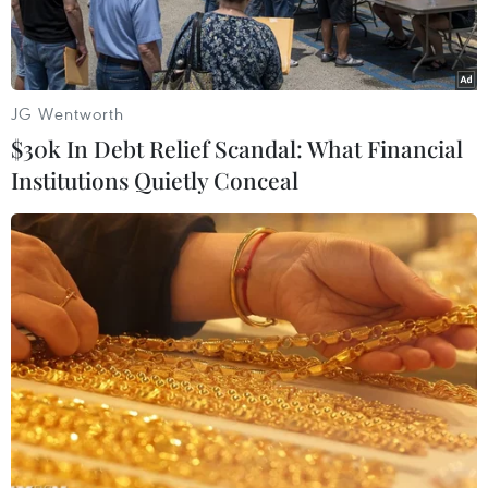
JG Wentworth
$30k In Debt Relief Scandal: What Financial
Institutions Quietly Conceal
Các bị cáo trong vụ đánh tử vong một học sinh. (Ảnh: Bùi
Giang/TTXVN)
Sau thời gian nghị án kéo dài, ngày 24/1, Tòa án
Nhân dân tỉnh Long An đã tuyên án đối với các
bị cáo trong vụ tham gia đánh hội đồng khiến
một học sinh Trường Trung học Cơ sở-Trung học