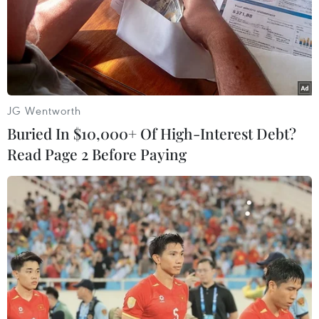
Trị
Vụ nam sinh lớp 9 tử vong: Trấn an tâm lý học
sinh, thăm hỏi gia đình nạn nhân
JG Wentworth
Buried In $10,000+ Of High-Interest Debt?
Read Page 2 Before Paying
TIN LIÊN QUAN