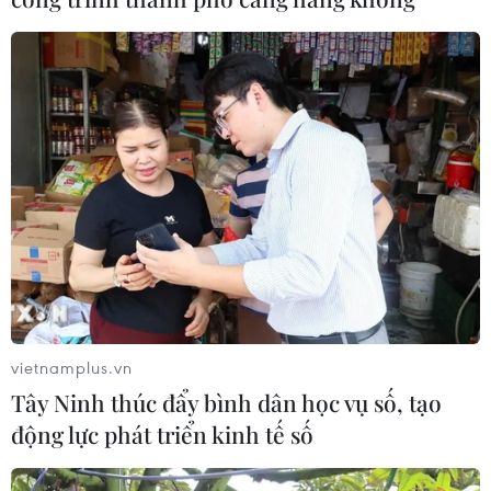
Cảnh báo thủ đoạn lừa đảo đưa lao
động thời vụ sang Hàn Quốc
06/08/2026 04:11
24 năm tù cho 2 vợ chồng tổ
chức “bay lắc” tại Hà Nội
06/08/2026 03:46
Khởi tố thêm 6 đối tượng vụ lập
vietnamplus.vn
khống hồ sơ bảo hiểm y tế ở Đắk Lắk
Tây Ninh thúc đẩy bình dân học vụ số, tạo
05/08/2026 14:55
động lực phát triển kinh tế số