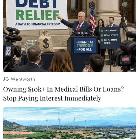
nhóm học sinh "đàn chị" đánh, lột
quần áo và quay video.
JG Wentworth
Owning $10k+ In Medical Bills Or Loans?
Stop Paying Interest Immediately
#đánh hội đồng
#tử vong
Long An
Tây Ninh