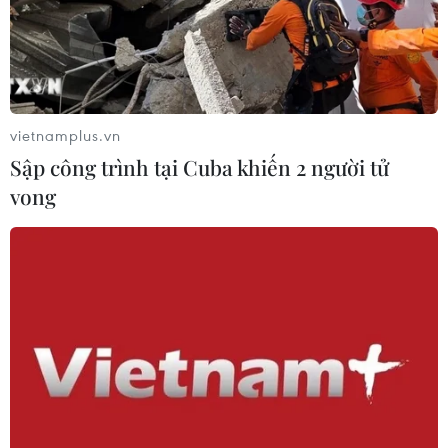
vietnamplus.vn
Sập công trình tại Cuba khiến 2 người tử
vong
TIN CÙNG CHUYÊN MỤC
Tây Ninh cảnh báo giả mạo cơ quan
đăng ký kinh doanh để lừa đảo