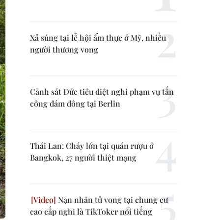
Xả súng tại lễ hội ẩm thực ở Mỹ, nhiều
người thương vong
Cảnh sát Đức tiêu diệt nghi phạm vụ tấn
công đám đông tại Berlin
Thái Lan: Cháy lớn tại quán rượu ở
Bangkok, 27 người thiệt mạng
Nạn nhân tử vong tại chung cư
cao cấp nghi là TikToker nổi tiếng