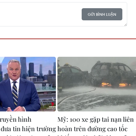
GỬI BÌNH LUẬN
ruyền hình
Mỹ: 100 xe gặp tai nạn liên
 đưa tin hiện trường
hoàn trên đường cao tốc