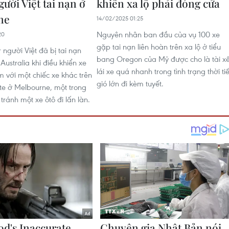
ười Việt tai nạn ở
khiến xa lộ phải đóng cửa
ne
14/02/2025 01:25
Nguyên nhân ban đầu của vụ 100 xe
20
gặp tai nạn liên hoàn trên xa lộ ở tiểu
 người Việt đã bị tai nạn
bang Oregon của Mỹ được cho là tài x
Australia khi điều khiển xe
lái xe quá nhanh trong tình trạng thời tiế
 với một chiếc xe khác trên
gió lớn đi kèm tuyết.
e ở Melbourne, một trong
tránh một xe ôtô đi lấn làn.