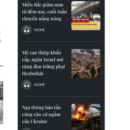
Miền Bắc giảm mưa
từ đêm nay, cuối tuần
chuyển nắng nóng
NGHE
ế
t
Mỹ can thiệp khẩn
cấp, ngăn Israel mở
rộng đòn trừng phạt
Hezbollah
NGHE
Nga thông báo tấn
công căn cứ ngầm
của Ukraine