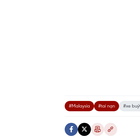
#Malaysia
#tai nạn
#xe buýt