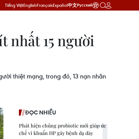
Tiếng Việt
English
Français
Español
中文
Русский
ít nhất 15 người
gười thiệt mạng, trong đó, 13 nạn nhân
ĐỌC NHIỀU
Phát hiện chủng probiotic mới giúp ức
chế vi khuẩn HP gây bệnh dạ dày