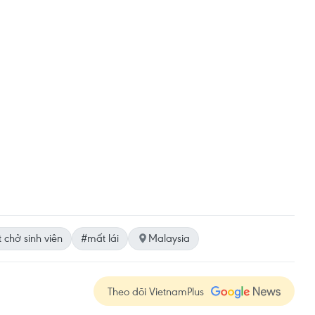
 chở sinh viên
#mất lái
Malaysia
Theo dõi VietnamPlus