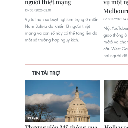
người thiệt mạng
vụ một ng
Melbour
13/03/2025 02:01
Vụ tai nạn xe buýt nghiêm trọng ở miền
06/03/2025 14:
Nam Bolivia đã khiến 13 người thiệt
Một YouTuber
mạng và con số này có thể tăng lên do
giao thông ở 
một số trường hợp nguy kịch.
môtô va chạm
cầu West Gat
hai người đã 