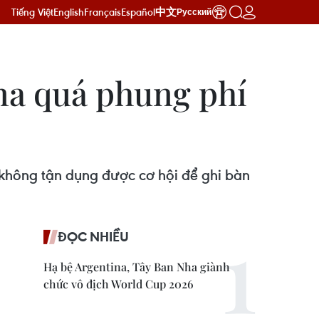
Tiếng Việt
English
Français
Español
中文
Русский
na quá phung phí
a không tận dụng được cơ hội để ghi bàn
ĐỌC NHIỀU
Hạ bệ Argentina, Tây Ban Nha giành
chức vô địch World Cup 2026