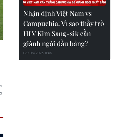
Nhận định Việt Nam vs
Campuchia: Vì sao thầy trò
HLV Kim Sang-sik cần
giành ngôi đầu bảng?
06/08/2026 11:05
er
ía