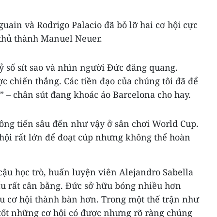
guain và Rodrigo Palacio đã bỏ lỡ hai cơ hội cực
 thủ thành Manuel Neuer.
tỷ số sít sao và nhìn người Đức đăng quang.
 chiến thắng. Các tiền đạo của chúng tôi đã để
” – chân sút đang khoác áo Barcelona cho hay.
hông tiến sâu đến như vậy ở sân chơi World Cup.
 hội rất lớn để đoạt cúp nhưng không thể hoàn
ậu học trò, huấn luyện viên Alejandro Sabella
ấu rất cân bằng. Đức sở hữu bóng nhiều hơn
ều cơ hội thành bàn hơn. Trong một thế trận như
 tốt những cơ hội có được nhưng rõ ràng chúng