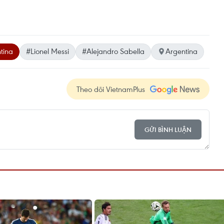
tina
#Lionel Messi
#Alejandro Sabella
Argentina
Theo dõi VietnamPlus
GỬI BÌNH LUẬN