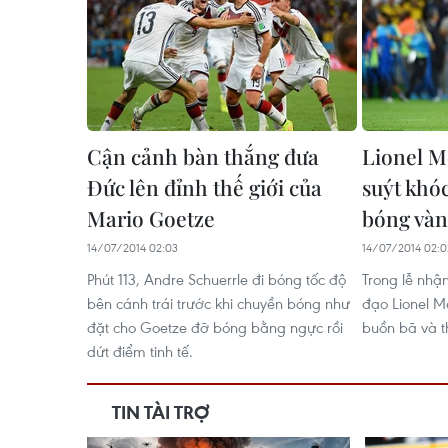
Cận cảnh bàn thắng đưa
Lionel M
Đức lên đỉnh thế giới của
suýt khó
Mario Goetze
bóng và
14/07/2014 02:03
14/07/2014 02:0
Phút 113, Andre Schuerrle đi bóng tốc độ
Trong lễ nhậ
bên cánh trái trước khi chuyền bóng như
đạo Lionel M
đặt cho Goetze đỡ bóng bằng ngực rồi
buồn bã và t
dứt điểm tinh tế.