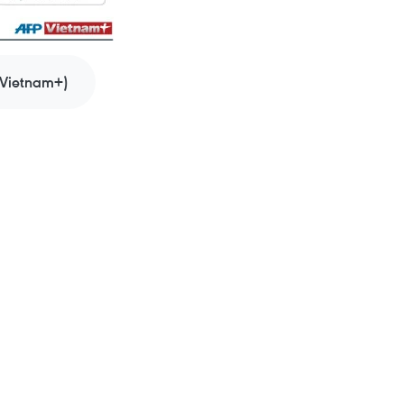
(Vietnam+)