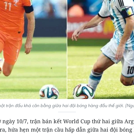
ột trận đấu khá cân bằng giữa hai đội bóng hàng đầu thế giới. (Ng
ờ ngày 10/7, trận bán kết World Cup thứ hai giữa Ar
 ra, hứa hẹn một trận cầu hấp dẫn giữa hai đội bóng