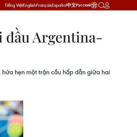
Tiếng Việt
English
Français
Español
中文
Русский
i đầu Argentina-
a, hứa hẹn một trận cầu hấp dẫn giữa hai