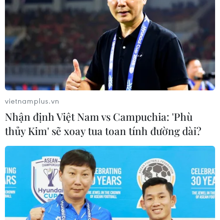
Estadio Nacional de Brasilia.- Trong lần chạm
trán gần nhất hồi tháng 6/2011, Hà Lan và Brazil
đã hòa 0-0.
- Trong trận bán kết với Argentina, Hà Lan đã
không tung ra được cú sút trúng cầu môn nào
trong 90 phút thi đấu chính thức.
vietnamplus.vn
Nhận định Việt Nam vs Campuchia: 'Phù
- Thất bại trước Đức là thất bại đầu tiên của
thủy Kim' sẽ xoay tua toan tính đường dài?
Brazil trên sân nhà kể từ năm 1975.
* Đội hình dự kiến:
- Brazil: Victor, Maicon, Maxwell, Thiago Silva,
Henrique, Hernandes, Paulinho, Willian,
Ramires, Bernard, Jo.