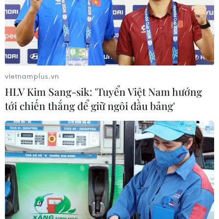
- Hà Lan: Vorm, Verhaegh, Kongolo, Veltman,
Martins Indi, Janmaat, Clasie, Lens, Depay,
Wijnaldum, Huntelaar./.
vietnamplus.vn
(TTXVN/Vietnam+)
HLV Kim Sang-sik: 'Tuyển Việt Nam hướng
tới chiến thắng để giữ ngôi đầu bảng'