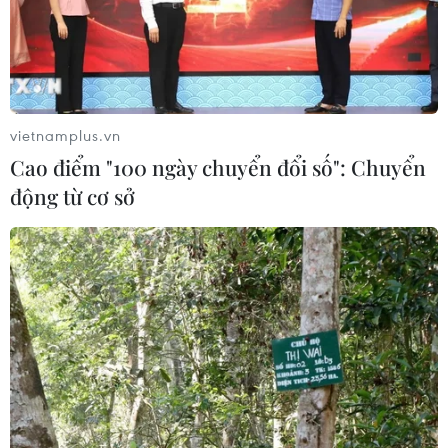
vietnamplus.vn
Cao điểm "100 ngày chuyển đổi số": Chuyển
động từ cơ sở