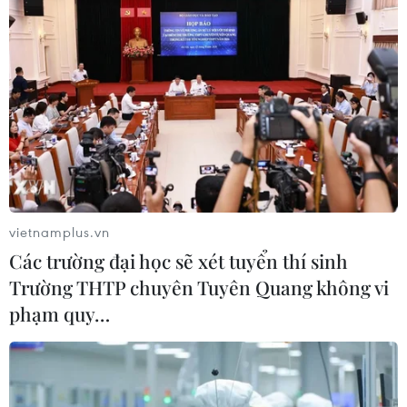
Hai pha đá luân lưu hỏng khiến Hà Lan
phải chia tay ngậm ngùi
09/07/2014 23:28
Hai cú đá hỏng của Ron Vlaar và Schneider đã khiến
đội tuyển Hà Lan phải sớm nói lời chia tay ngày hội
bóng đá lớn nhất hành tinh.
vietnamplus.vn
Các trường đại học sẽ xét tuyển thí sinh
Trường THTP chuyên Tuyên Quang không vi
phạm quy…