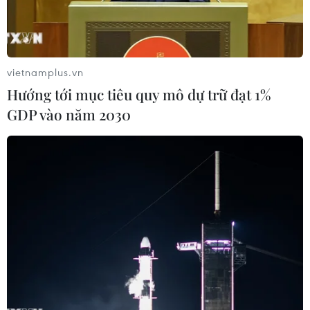
vietnamplus.vn
Hướng tới mục tiêu quy mô dự trữ đạt 1%
GDP vào năm 2030
Nỗi buồn của các cầu thủ đội tuyển Hà Lan sau thất bại trước
đội tuyển Argentina trong trận bán kết World Cup 2014.
(Nguồn: AFP/TTXVN)
Trận tranh giải Ba của World Cup 2014 chắc