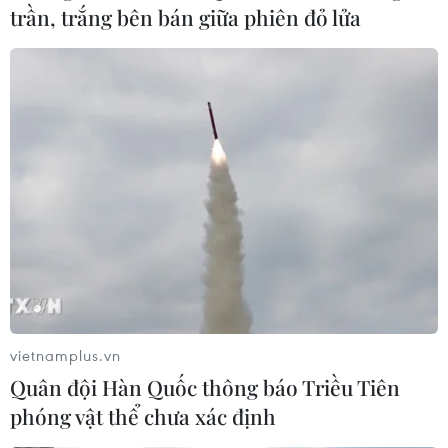
trần, trắng bên bán giữa phiên đỏ lửa
Huấn luyện viên Louis van Gaal của Hà Lan cho rằng
trận tranh hạng ba World Cup 2014 với đội chủ nhà
Brazil không mang nhiều ý nghĩa.
vietnamplus.vn
Quân đội Hàn Quốc thông báo Triều Tiên
phóng vật thể chưa xác định
Lạc đà “tiên tri” dự đoán kết quả trận đại