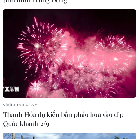
Costa Rica-Hà Lan: "Cơn lốc da cam"
sẽ cuốn phăng "Ngựa ô"?
05/07/2014 06:37
Argentina-Bỉ: Trận cầu đỉnh cao của
hai lứa "Thế hệ vàng"
05/07/2014 06:35
Xem thêm
vietnamplus.vn
Thanh Hóa dự kiến bắn pháo hoa vào dịp
Quốc khánh 2/9