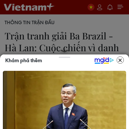
THÔNG TIN TRẬN ĐẤU
Trận tranh giải Ba Brazil -
Hà Lan: Cuộc chiến vì danh
dự
Khám phá thêm
Anh Hiển
11/07/2014 23:24
Mọi thứ đang ủng hộ Brazil trong trận đấu cuối
cùng. Điều quan trọng là đội bóng của Scolari
phản ứng ra sao? Chiến đấu tới hơi thở cuối cùng
hay buông xuôi tất cả?