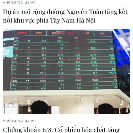
vietnamplus.vn
Dự án mở rộng đường Nguyễn Tuân tăng kết
nối khu vực phía Tây Nam Hà Nội
Louis van Gaal "coi thường" trận tranh
hạng ba với tuyển Brazil
vietnamplus.vn
Chứng khoán 6/8: Cổ phiếu hóa chất tăng
10/07/2014 23:20