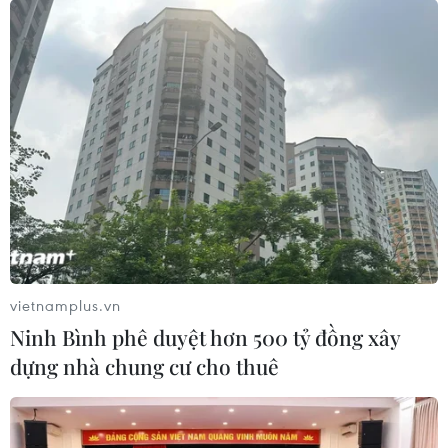
chiến Brazil-Hà Lan
10/07/2014 23:02
Chú lạc đà “tiên tri” nổi tiếng Shaheen ở Dubai dự đoán
Hà Lan sẽ giành chiến thắng trong trận tranh hạng ba
World Cup 2014 với tuyển Brazil.
vietnamplus.vn
Ninh Bình phê duyệt hơn 500 tỷ đồng xây
dựng nhà chung cư cho thuê