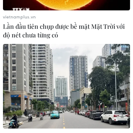
vietnamplus.vn
Lần đầu tiên chụp được bề mặt Mặt Trời với
độ nét chưa từng có
World Cup 2014: Brasilia - điểm đến
không đội nào mong muốn
11/07/2014 08:44
Là thành phố duy nhất xây dựng trong thế kỷ 20 được
UNESCO công nhận là Di sản thế giới, Brasilia của
Brazil sở hữu vẻ đẹp quy hoạch bậc nhất thế giới.