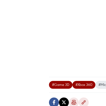
#Game 3D
#Xbox 360
#Mic