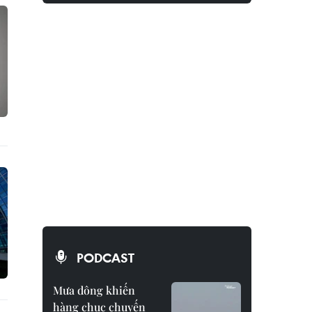
PODCAST
Mưa dông khiến
hàng chục chuyến