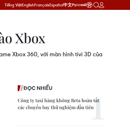
Tiếng Việt
English
Français
Español
中文
Русский
vào Xbox
ame Xbox 360, với màn hình tivi 3D của
ĐỌC NHIỀU
Công ty taxi hàng không Beta hoàn tất
các chuyến bay thử nghiệm đầu tiên