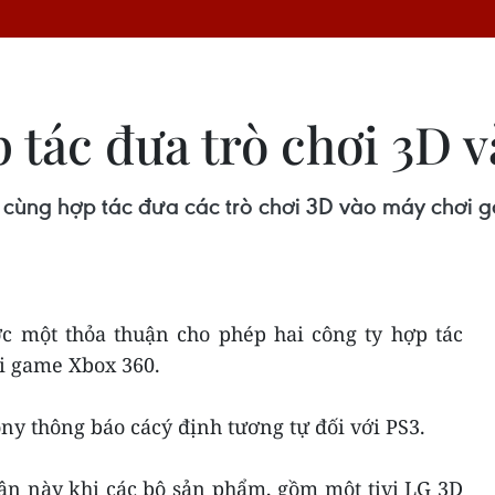
 tác đưa trò chơi 3D 
 cùng hợp tác đưa các trò chơi 3D vào máy chơi g
ợc một thỏa thuận cho phép hai công ty hợp tác
i game Xbox 360.
ony thông báo cácý định tương tự đối với PS3.
uận này khi các bộ sản phẩm, gồm một tivi LG 3D