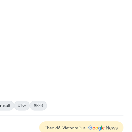
rosoft
#LG
#PS3
Theo dõi VietnamPlus