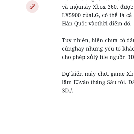
và mộtmáy Xbox 360, được t
LX5900 củaLG, có thể là cả 
Hàn Quốc vàothời điểm đó.
Tuy nhiên, hiện chưa có dấ
cứnghay những yếu tố khác,
cho phép xửlý file nguồn 3D
Dự kiến máy chơi game Xbo
lãm E3vào tháng Sáu tới. Đâ
3D./.