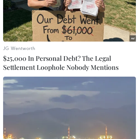
06/08/2026 23:16
Xung đột Israel-Hamas: Ít nhất 300
trẻ em thiệt mạng trong 300 ngày
qua
JG Wentworth
06/08/2026 22:56
$25,000 In Personal Debt? The Legal
Settlement Loophole Nobody Mentions
Nước thải từ máy bay có thể giúp
phát hiện sớm nguy cơ đại dịch
06/08/2026 22:30
Tây Ban Nha: 100 người thiệt mạng
trong vụ vượt biển ồ ạt vào Ceuta
06/08/2026 16:03