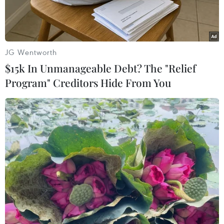
sách "kích cỡ khách hàng" (Customers of Size),
theo đóbuộc những hành khách béo phì khi đi
máy bay phải mua hai ghế với lý do "đểkhông
gây ảnh hưởng tới quyền lợi" của những hành
JG Wentworth
khách bình thường.
$15k In Unmanageable Debt? The "Relief
Program" Creditors Hide From You
Thông báocủa hãng hàng không AirTran
Airways cho biết bắt đầu từ ngày 1/3/2012,
nhữnghành khách béo phì sẽ phải mua hai ghế
nếu một ghế không đủ với kích cỡ của họ.
Người phát ngôn của hãng Southwest Airlines,
đối tác vừa mua lại hãng hàng khôngAirTran
Airways hồi tháng Năm vừa qua, ông Brad
Hawkins cho biết họbắt buộc phải áp dụng
những quy định đặc biệt này nhằm bảo đảm