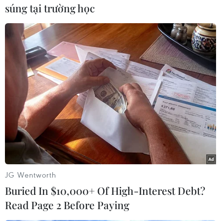
súng tại trường học
(TTXVN/Vietnam+)
JG Wentworth
Buried In $10,000+ Of High-Interest Debt?
#Mỹ
#Hàng không
#Customers of Size
#Béo phì
Read Page 2 Before Paying
#Hành khách
Mỹ