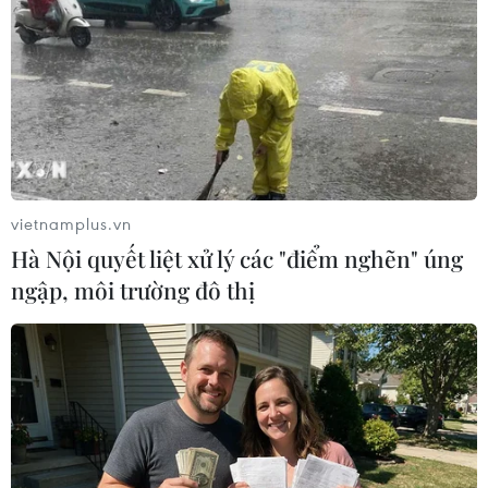
người bị thương
07/08/2026 00:50
Ớt nhập khẩu từ Mexico khiến hàng
trăm người tiêu dùng Mỹ nhiễm
khuẩn Salmonella
07/08/2026 00:43
vietnamplus.vn
Hà Nội quyết liệt xử lý các "điểm nghẽn" úng
Bánh xèo tôm nhảy - món ăn phải
ngập, môi trường đô thị
thử khi đến Quy Nhơn
07/08/2026 00:00
Chưa có bằng chứng truyền máu trẻ
giúp chống lão hóa