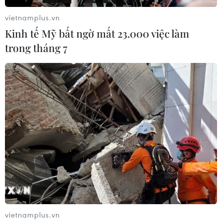
Tổng thống Hàn Quốc Moon Jae-in, ngày 19/3 kêu gọi
vietnamplus.vn
Triều Tiên nên có "hành động thiết thực" hướng tới việc
Kinh tế Mỹ bất ngờ mất 23.000 việc làm
từ bỏ vũ khí hạt nhân.
trong tháng 7
vietnamplus.vn