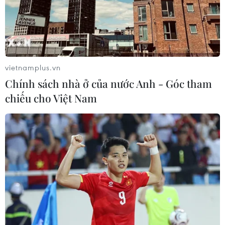
vietnamplus.vn
Chính sách nhà ở của nước Anh - Góc tham
chiếu cho Việt Nam
Nghị sỹ Mỹ kêu gọi đẩy mạnh thực thi
biện pháp trừng phạt Triều Tiên
19/03/2019 01:45
Hai Thượng nghị sỹ Mỹ đã kêu gọi chính quyền điều
chỉnh tiến độ thực thi các lệnh trừng phạt Triều Tiên, và
nhấn mạnh rằng trong năm 2018, sự can dự của Mỹ đối
với Bình Nhưỡng đã suy giảm đáng kể.