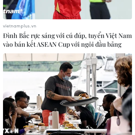
vietnamplus.vn
Đình Bắc rực sáng với cú đúp, tuyển Việt Nam
vào bán kết ASEAN Cup với ngôi đầu bảng
Hàn Quốc kêu gọi Triều Tiên có bước đi
cụ thể hướng tới phi hạt nhân
19/03/2019 07:21
Ông Moon Chung-in, một cố vấn an ninh cấp cao của