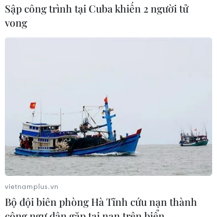
CSIS: Không có hoạt động đáng kể tại cơ
Sập công trình tại Cuba khiến 2 người tử
sở phóng tên lửa Sohae
vong
20/03/2019 00:12
CSIS cho biết không ghi nhận được hoạt động đáng kể
nào tại cơ sở phóng tên lửa Sohae của Triều Tiên, kể từ
khi có một vài hoạt động quanh khu vực này vào đầu
tháng 3 vừa qua.
vietnamplus.vn
Bộ đội biên phòng Hà Tĩnh cứu nạn thành
công ngư dân gặp tai nạn trên biển