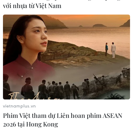
với nhựa từ Việt Nam
Mở ra giai đoạn triển khai thực chất
quan hệ giữa Việt Nam và Australia
07/08/2026 01:27
Ấn Độ thử thành công tên lửa đạn
đạo Agni-4, tầm bắn 4.000 km
06/08/2026 23:17
Hàn Quốc tái khẳng định mục tiêu
chung sống hòa bình với Triều Tiên
vietnamplus.vn
06/08/2026 15:33
Phim Việt tham dự Liên hoan phim ASEAN
2026 tại Hong Kong