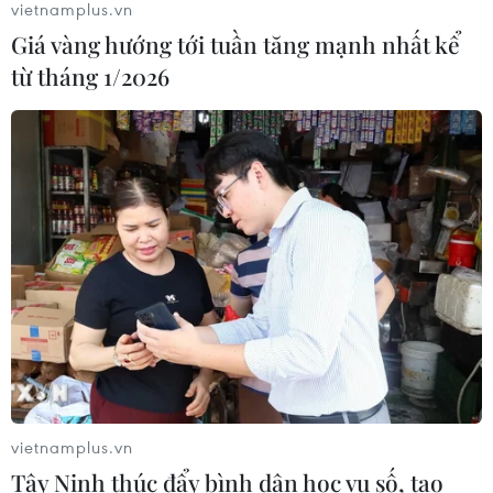
vietnamplus.vn
Giá vàng hướng tới tuần tăng mạnh nhất kể
từ tháng 1/2026
Điều gì chờ đợi đồng yen sau cái bắt
tay giữa Mỹ-Nhật?
04/08/2026 14:11
ASC 2026: Tiếp lửa đam mê khoa học
cho thế hệ trẻ Việt Nam
04/08/2026 14:08
Xem thêm
vietnamplus.vn
Tây Ninh thúc đẩy bình dân học vụ số, tạo