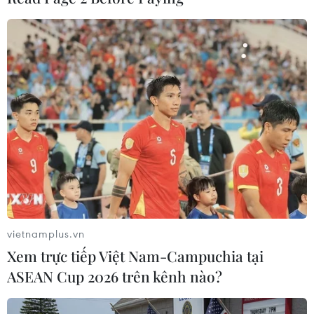
#Phi hạt nhân hóa Triều Tiên
#Vũ khí hạt nhân
#Trừng phạt kinh tế
#Mike Pompeo
Mỹ
vietnamplus.vn
Triều Tiên
Xem trực tiếp Việt Nam-Campuchia tại
ASEAN Cup 2026 trên kênh nào?