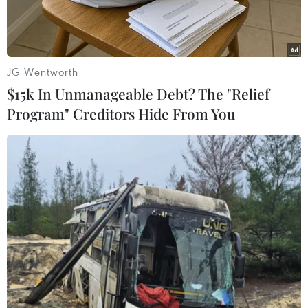
JG Wentworth
$15k In Unmanageable Debt? The "Relief
Program" Creditors Hide From You
Hình ảnh do vệ tinh GeoEye cung cấp về cơ sở hạt nhân
Yongbyon của Triều Tiên. (Ảnh: AFP/TTXVN)
Ngày 19/3, Ngoại trưởng Mỹ Mike Pompeo đã
nhấn mạnh tầm quan trọng của việc kiểm
chứng các bước phi hạt nhân hóa của Triều Tiên