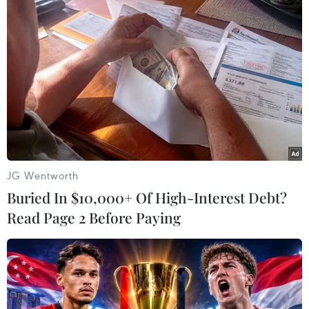
từ Đức
21/06/2020 04:54
Bộ trưởng Quốc phòng Ba Lan Mariusz Błaszczak cho
biết Ba Lan đã chuẩn bị để binh lính Mỹ có thể tăng
cường sự hiện diện trên lãnh thổ quốc gia châu Âu.
JG Wentworth
Buried In $10,000+ Of High-Interest Debt?
Read Page 2 Before Paying