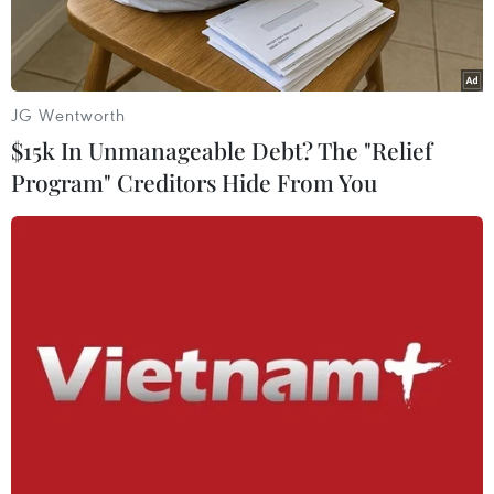
JG Wentworth
$15k In Unmanageable Debt? The "Relief
Program" Creditors Hide From You
Binh sỹ Mỹ. (Nguồn: AP)
Bộ trưởng Lục quân Mỹ Ryan McCarthy cho biết
Lầu Năm Góc sẽ điều hàng trăm binh sỹ tới
quốc gia vùng Baltic Litva để tham gia "các hoạt
động chung" trong những năm tới.