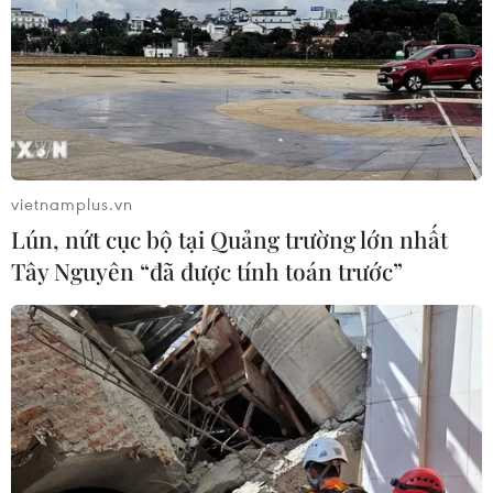
vietnamplus.vn
Lún, nứt cục bộ tại Quảng trường lớn nhất
Tây Nguyên “đã được tính toán trước”
TIN CÙNG CHUYÊN MỤC
Tổng thống Mỹ Donald Trump nói