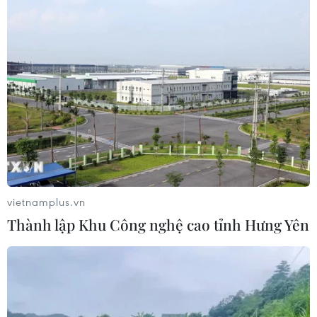
Hội đồng Bảo an đánh giá về mối đe
dọa của IS đối với hòa bình, an ninh
quốc tế
05/08/2026 23:15
Mỹ hoàn trả khoảng 100 tỷ USD thuế
quan sau phán quyết của Tòa án Tối
cao
05/08/2026 22:58
vietnamplus.vn
Thành lập Khu Công nghệ cao tỉnh Hưng Yên
Tổng Bí thư, Chủ tịch nước tiếp Tư
lệnh Bộ Chỉ huy Thái Bình Dương
Hoa Kỳ
05/08/2026 12:29