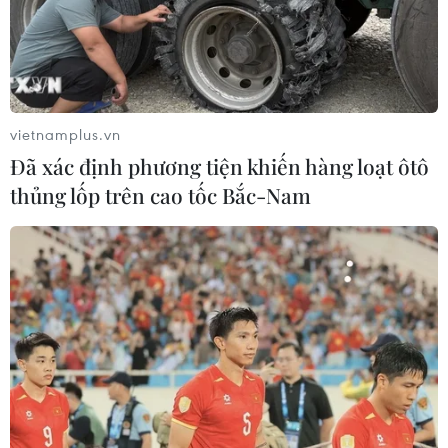
vietnamplus.vn
Đã xác định phương tiện khiến hàng loạt ôtô
thủng lốp trên cao tốc Bắc-Nam
Mỹ đang 'sợ' những thách thức mới từ
Trung Quốc?
06/07/2020 04:12
Sự trỗi dậy của Trung Quốc là mối đe dọa tiềm tàng đối
với sự bá chủ của Mỹ trên thế giới, nhất là trong bối
cảnh Bắc Kinh không ngừng tìm cách đánh bật Mỹ khỏi
các khu vực lân cận và châu Á.