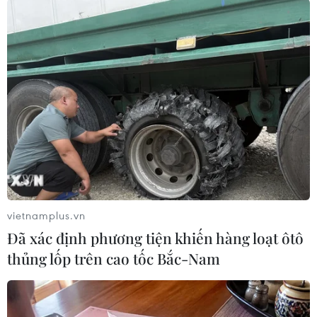
TIN CÙNG CHUYÊN MỤC
Khánh Hòa đẩy mạnh tìm kiếm, quy
tập và xác định danh tính hài cốt liệt
sỹ
07/08/2026 10:19
Lào Cai: Đứt gãy 30m đường
tỉnh 161 sau mưa lớn, giao thông bị
chia cắt
vietnamplus.vn
07/08/2026 10:08
Đã xác định phương tiện khiến hàng loạt ôtô
thủng lốp trên cao tốc Bắc-Nam
Đã xác định phương tiện khiến hàng
loạt ôtô thủng lốp trên cao tốc Bắc-
Nam