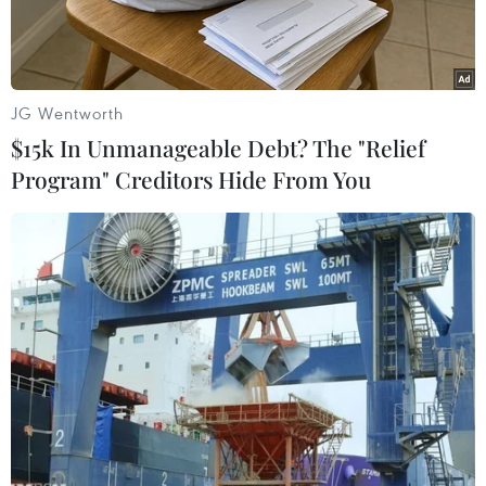
thảo do Tổng cụcDân số-Kế hoạch hóa gia đình
thuộc Bộ Y tế tổ chức ngày 23/10, tại thành
phốTuy Hòa, tỉnh Phú Yên.
JG Wentworth
Tham dự hội thảo có 85 cán bộ chuyên trách
$15k In Unmanageable Debt? The "Relief
dân số xã, cộng tác viên dân số thônbản đến từ
Program" Creditors Hide From You
17 tỉnh, thành phố từ Nghệ An đến Ninh Thuận
và Tây Nguyên.
Hội thảo đã tập trung trao đổi, chia sẻ các hoạt
động truyền thông nhằm góp phầngiảm tỷ lệ
sinh và duy trì mức sinh thấp hợp lý; giảm thiểu
và kiểm soát có hiệuquả tình trạng mất cân
bằng giới tính khi sinh; chia sẻ kinh nghiệm
thực hiệncác mô hình sàng lọc trước sinh, sàng
lọc sơ sinh, tư vấn khám sức khỏe tiềnhôn