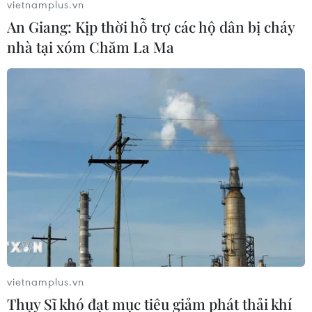
vietnamplus.vn
Thi lại tại Trường THPT Chuyên
An Giang: Kịp thời hỗ trợ các hộ dân bị cháy
Tuyên Quang: Thay nhân sự làm
nhà tại xóm Chăm La Ma
công tác thi
07/08/2026 07:41
Tướng Lê Xuân Thế: "Mỗi mét đất
đào lên mang niềm hy vọng tìm lại
liệt sĩ"
07/08/2026 07:41
Đắk Lắk bảo đảm điều kiện học tập
cho học sinh vùng biên
07/08/2026 07:35
vietnamplus.vn
Thụy Sĩ khó đạt mục tiêu giảm phát thải khí