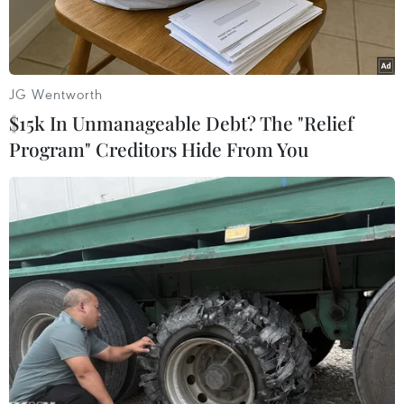
JG Wentworth
$15k In Unmanageable Debt? The "Relief
Program" Creditors Hide From You
NASA khởi động sứ mệnh Europa Clipper về thám hiểm sâu
Mặt Trăng Europa của Sao Mộc. (Nguồn: NASA)
Cơ quan Hàng không và Vũ trụ Mỹ (NASA) ngày
19/8 thông báo chính thức khởi động sứ mệnh
Europa Clipper về thám hiểm sâu Mặt Trăng
Europa của Sao Mộc.