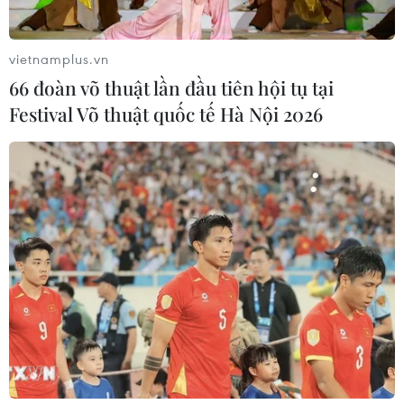
06/08/2026 14:19
vietnamplus.vn
Chó "không gây dị ứng" - bước tiến
66 đoàn võ thuật lần đầu tiên hội tụ tại
mới của công nghệ chỉnh sửa gene
Festival Võ thuật quốc tế Hà Nội 2026
06/08/2026 13:42
Thái Lan-Myanmar thúc đẩy hợp tác
kinh tế và công nghệ vũ trụ
06/08/2026 13:35
Đến năm 2030, Việt Nam làm chủ ít
nhất 4 công nghệ chiến lược
06/08/2026 12:58