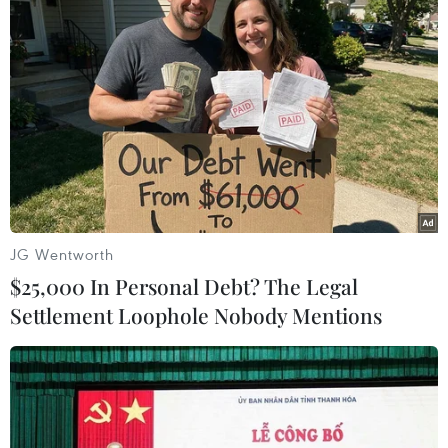
ngoài Hệ Mặt Trời
05/08/2018 22:14
Các nhà khoa học mới đây đã phát hiện một hành tinh
du mục bên ngoài Hệ Mặt Trời có khối lượng lớn và từ
trường mạnh mang theo nhiều bí ẩn.
JG Wentworth
$25,000 In Personal Debt? The Legal
Settlement Loophole Nobody Mentions