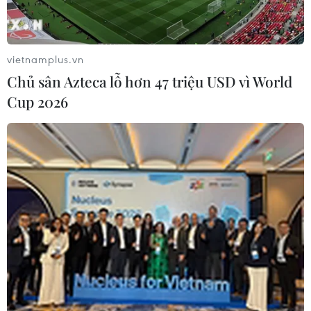
vietnamplus.vn
Chủ sân Azteca lỗ hơn 47 triệu USD vì World
Cup 2026
Phát hiện tiểu hành tinh nhỏ bất thường,
có số ngày trong năm ít nhất
09/07/2019 11:03
Theo một công bố của Viện Công nghệ California, hành