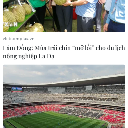
vietnamplus.vn
Lâm Đồng: Mùa trái chín “mở lối” cho du lịch
nông nghiệp La Dạ
Lần đầu ghi được hình ảnh hình thành bão
khổng lồ trên sao Hải vương
26/03/2019 22:00
Một trong số những cơn bão khổng lồ trên sao Hải
vương (còn được giới chuyên gia gọi là Great Dark
Spot) bắt nguồn sâu hơn nhiều trong bầu khí quyển của
hành tinh này so với chúng ta thường nghĩ.