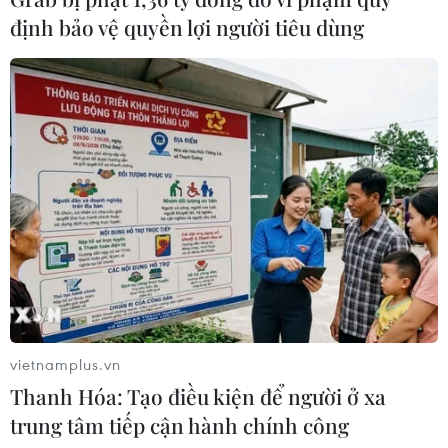
định bảo vệ quyền lợi người tiêu dùng
Việt Nam hướng tới làm
chủ 10 công nghệ lõi vào năm 2030
06/08/2026 04:38
Việt Nam và Lào thúc đẩy hợp tác
khoa học
05/08/2026 23:43
Phát triển mô hình AI giải mã “ngôn
ngữ của não bộ”
vietnamplus.vn
05/08/2026 23:26
Thanh Hóa: Tạo điều kiện để người ở xa
trung tâm tiếp cận hành chính công