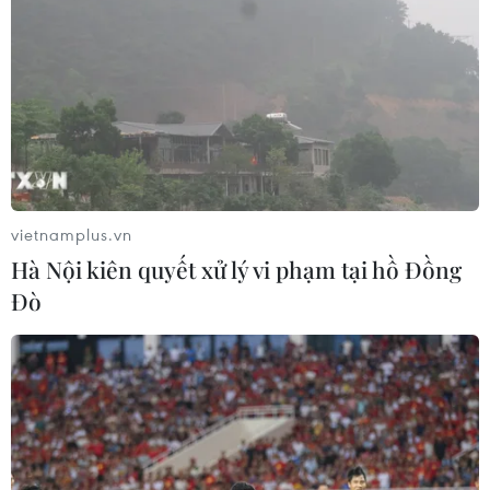
vietnamplus.vn
Hà Nội kiên quyết xử lý vi phạm tại hồ Đồng
Đò
TIN CÙNG CHUYÊN MỤC
Trung Quốc hoàn thành bản đồ địa
chất mới của toàn bộ Mặt Trăng