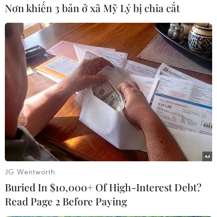
Nơn khiến 3 bản ở xã Mỹ Lý bị chia cắt
#NASA
#Mặt Trăng Europa
#Sao Mộc
#Thám hiểm
#Thiết bị khoa học
JG Wentworth
Theo dõi VietnamPlus
Buried In $10,000+ Of High-Interest Debt?
Read Page 2 Before Paying