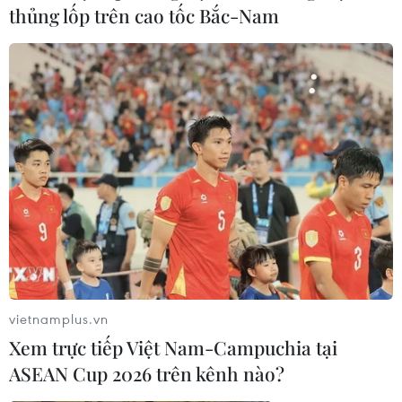
thủng lốp trên cao tốc Bắc-Nam
#Kính thiên văn
#Mưa sao băng
vietnamplus.vn
#Sự kiện thiên văn trong năm 2019
#Quadrantids
Xem trực tiếp Việt Nam-Campuchia tại
#Delta Aquarids
#Orionids
#Tin tức
ASEAN Cup 2026 trên kênh nào?
#Tin tức mới nhất
#VietnamPlus