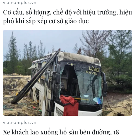
vietnamplus.vn
Khó quan sát mưa sao băng đẹp nhất năm
Cơ cấu, số lượng, chế độ với hiệu trưởng, hiệu
vào rạng sáng 13-14/12
phó khi sắp xếp cơ sở giáo dục
11/12/2018 03:40
Dù Mặt Trăng sẽ không ảnh hưởng cho việc quan sát
mưa sao băng đẹp nhất năm Geminids, nhưng với tình
hình thời tiết những ngày này dự báo việc ‘ngắm trời’ sẽ
gặp nhiều bất lợi.
vietnamplus.vn
Xe khách lao xuống hố sâu bên đường, 18