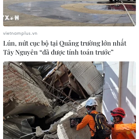
và 21 tháng Mười.
vietnamplus.vn
Lún, nứt cục bộ tại Quảng trường lớn nhất
Tây Nguyên “đã được tính toán trước”
Những lưu ý khi quan sát
mưa sao băng Orionids
20/10/2018 01:35