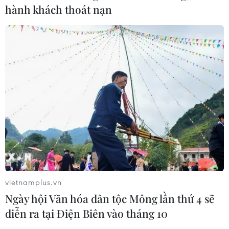
hành khách thoát nạn
Mưa sao băng Geminids sắp
rực sáng trên bầu trời
14/12/2018 03:36
Geminids, nổi tiếng với lượng sao băng nhiều và rực rỡ
nhất nhì trong các mưa sao băng, sẽ đạt cực điểm vào
đêm 14/12 rạng sáng 15/12/2018 giờ Việt Nam.
vietnamplus.vn
Ngày hội Văn hóa dân tộc Mông lần thứ 4 sẽ
diễn ra tại Điện Biên vào tháng 10