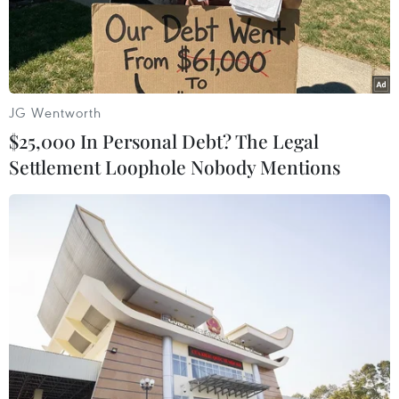
Ngày 21, 22/10: Mưa sao băng Orionids.
Mưa
sao băng loại trên trung bình này có trung tâm
là chòm sao Orion. Tuy Mặt Trăng có thể can
thiệp phần nào, nhưng nếu có điều kiện quan
JG Wentworth
sát tốt bạn vẫn có thể thấy được không ít vệt
$25,000 In Personal Debt? The Legal
sáng của hiện tượng này ví nó sẽ có nhiều sao
Settlement Loophole Nobody Mentions
băng rất sáng.
Ngày 27/10: Sao Thiên Vương tới vị trí trực
đối.
Người quan sát có thể thấy qua các kính
thiên văn và ống nhòm nghiệp dư.
Ngày 5, 6/11: Mưa sau băng Taurids.
Đây là
trận mưa sao băng nhỏ với mật độ cực điểm
chưa tới 10 sao băng mỗi giờ.
Ngày 17, 18/11: Mưa sao băng Leonids.
Trận