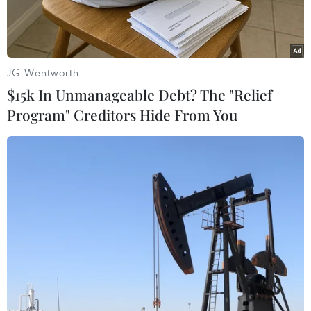
JG Wentworth
$15k In Unmanageable Debt? The "Relief
Program" Creditors Hide From You
(Ảnh minh họa)
Theo chuyên gia Đặng Vũ Tuấn Sơn, Chủ tịch
Hội Thiên văn học trẻ Việt Nam, 2019 sẽ là một
năm hấp dẫn với người yêu thích quan sát bầu
trời với nhiều trận mưa sao băng cũng như hiện
tượng nhật thực và nguyệt thực một phần.