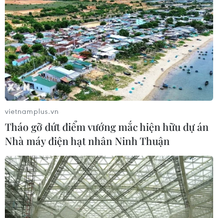
Lần đầu tiên chụp được bề mặt Mặt
Trời với độ nét chưa từng có
06/08/2026 09:41
Ca vi phẫu ghép da đầu hiếm gặp
giúp bé gái phục hồi sau 10 năm
06/08/2026 07:15
vietnamplus.vn
Tháo gỡ dứt điểm vướng mắc hiện hữu dự án
Nhà máy điện hạt nhân Ninh Thuận
Việt Nam hướng tới làm
chủ 10 công nghệ lõi vào năm 2030
06/08/2026 04:38
Việt Nam và Lào thúc đẩy hợp tác