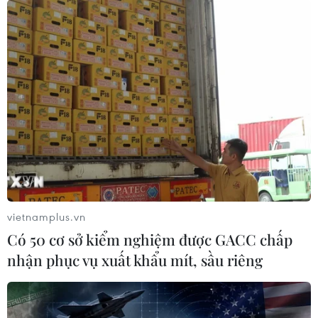
Theo dõi VietnamPlus
TIN LIÊN QUAN
vietnamplus.vn
Có 50 cơ sở kiểm nghiệm được GACC chấp
nhận phục vụ xuất khẩu mít, sầu riêng