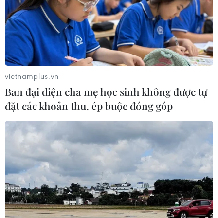
vietnamplus.vn
Ban đại diện cha mẹ học sinh không được tự
đặt các khoản thu, ép buộc đóng góp
Việt Nam có thể quan sát hai trận mưa sao
băng trong tháng Mười
06/10/2018 22:22
Người yêu thiên văn ở Việt Nam có khả năng quan sát
được hai trận mưa sao băng trên bầu trời vào ngày 8