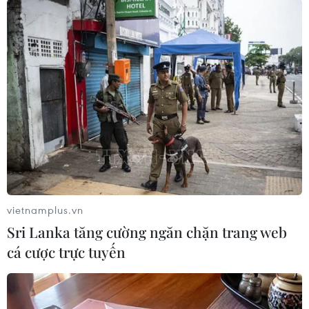
Đài thiên văn của Trung tâm Vệ tinh Quốc gia tại Hòa Lạc, Hà
Nội. (Ảnh: Vietnam+)
vietnamplus.vn
Sri Lanka tăng cường ngăn chặn trang web
Ngày 17/7: Nguyệt thực một phần.
Chúng ta sẽ
cá cược trực tuyến
quan sát được một pha ngắn của hiện tượng
này vào rạng sáng ngày 17/7. Dù pha quan sát
được không nhiều, chỉ ngay trước khi Mặt