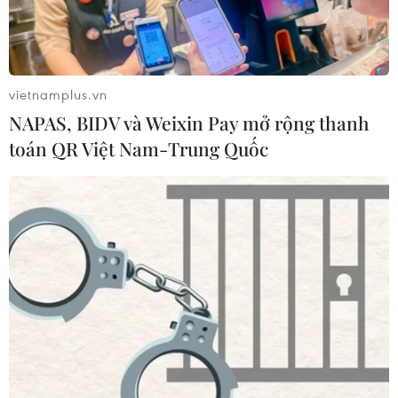
Thắt chặt tình hữu nghị sắt son giữa
các cựu chuyên gia quân sự Nga với
Việt Nam
vietnamplus.vn
06/08/2026 06:23
NAPAS, BIDV và Weixin Pay mở rộng thanh
toán QR Việt Nam-Trung Quốc
Anh công bố kết quả điều tra ban
đầu vụ đâm dao ở trung tâm London
06/08/2026 06:00
Ba Lan thảo luận việc thành lập căn
cứ quân sự thường trực với Mỹ
06/08/2026 00:06