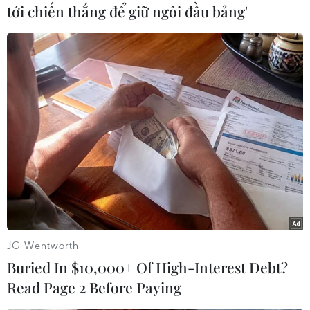
tới chiến thắng để giữ ngôi đầu bảng'
#Tên lửa đất đối không tầm xa
Ấn Độ
Nga
Theo dõi VietnamPlus
TIN LIÊN QUAN
JG Wentworth
Buried In $10,000+ Of High-Interest Debt?
Read Page 2 Before Paying