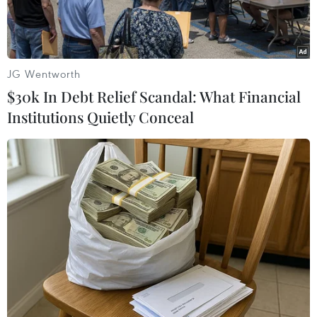
JG Wentworth
$30k In Debt Relief Scandal: What Financial
Institutions Quietly Conceal
Hệ thống tên lửa phòng không S-400 của Nga. (Ảnh:
AFP/TTXVN)
Reuters đưa tin các hãng thông tấn Nga ngày
14/11 dẫn lời người đứng đầu Cơ quan Hợp tác
Quân sự Nga Dmitry Shugayev cho biết Moskva
đã bắt đầu cung cấp cho Ấn Độ những hệ thống