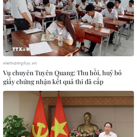
thống tên lửa phòng không S-400 tại Ấn Độ.
vietnamplus.vn
Vụ chuyên Tuyên Quang: Thu hồi, huỷ bỏ
giấy chứng nhận kết quả thi đã cấp
Ấn Độ quyết mua tên lửa S-400 của Nga
bất chấp cảnh báo từ Mỹ
01/10/2019 00:59