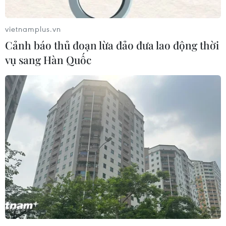
Liên hợp quốc: Xung đột Ukraine trải
qua tháng đẫm máu nhất
vietnamplus.vn
05/08/2026 23:47
Cảnh báo thủ đoạn lừa đảo đưa lao động thời
vụ sang Hàn Quốc
Đức điều tra vụ UAV gắn thuốc nổ
xuất hiện tại sân bay
05/08/2026 23:43
Bất ổn địa chính trị kìm hãm tăng
trưởng Eurozone
05/08/2026 22:59
Tổng thống Nga thay đổi vị