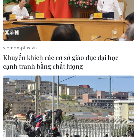
Ấn Độ tuyên bố thương vụ mua hệ thống tên lửa phòng
không của Nga là quyền tự do của quốc gia này và
không muốn bất cứ nước nào khuyên "nên mua hay
không nên mua" thứ gì của Nga hoặc Mỹ.
vietnamplus.vn
Khuyến khích các cơ sở giáo dục đại học
cạnh tranh bằng chất lượng