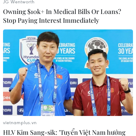
lệnh trừng phạt (CAATSA) nhằm ngăn cản các
JG Wentworth
nước mua khí tài của Nga./.
Owning $10k+ In Medical Bills Or Loans?
Stop Paying Interest Immediately
(Vietnam+)
vietnamplus.vn
HLV Kim Sang-sik: 'Tuyển Việt Nam hướng
#Hệ thống tên lửa phòng không S-400
#Khí tài