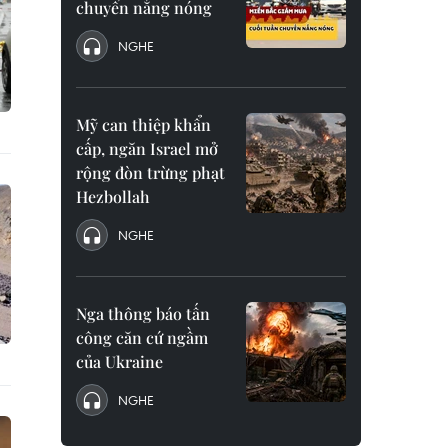
chuyển nắng nóng
NGHE
Mỹ can thiệp khẩn
cấp, ngăn Israel mở
rộng đòn trừng phạt
Hezbollah
NGHE
Nga thông báo tấn
công căn cứ ngầm
của Ukraine
NGHE