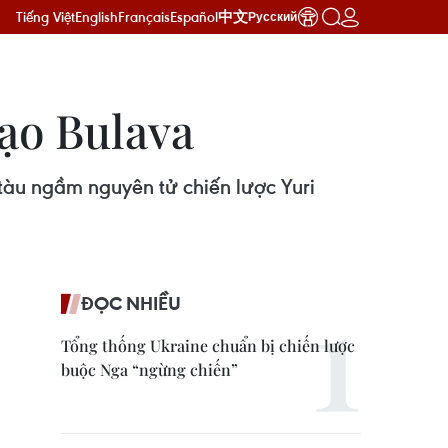
Tiếng Việt
English
Français
Español
中文
Русский
đạo Bulava
tàu ngầm nguyên tử chiến lược Yuri
ĐỌC NHIỀU
Tổng thống Ukraine chuẩn bị chiến lược
buộc Nga “ngừng chiến”