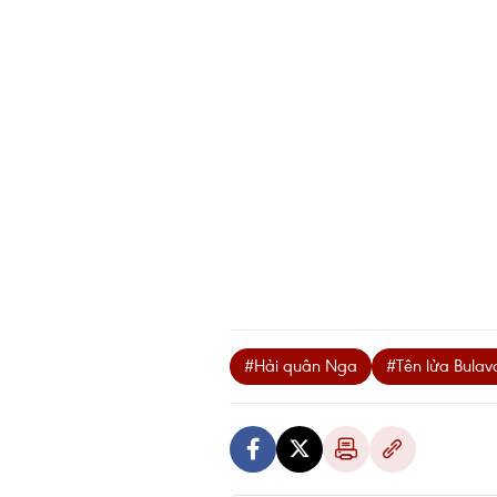
#Hải quân Nga
#Tên lửa Bulav