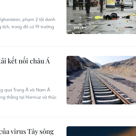
Afghanistan, phạm 2 tội danh
 tích, trong đó có 19 trường
ải kết nối châu Á
ơng qua Trung Á và Nam Á
ăng thẳng tại Hormuz và thúc
của virus Tây sông