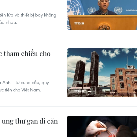
ên lửa và thiết bị bay không
của nhau.
c tham chiếu cho
a Anh – từ cung cầu, quy
ực tiễn cho Việt Nam.
ị ung thư gan di căn