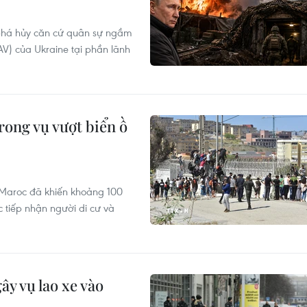
 phá hủy căn cứ quân sự ngầm
UAV) của Ukraine tại phần lãnh
rong vụ vượt biển ồ
ừ Maroc đã khiến khoảng 100
 tiếp nhận người di cư và
ây vụ lao xe vào