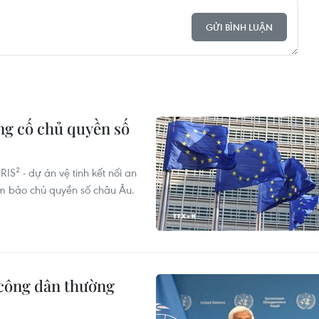
GỬI BÌNH LUẬN
ủng cố chủ quyền số
IS² - dự án vệ tinh kết nối an
ảm bảo chủ quyền số châu Âu.
 công dân thường