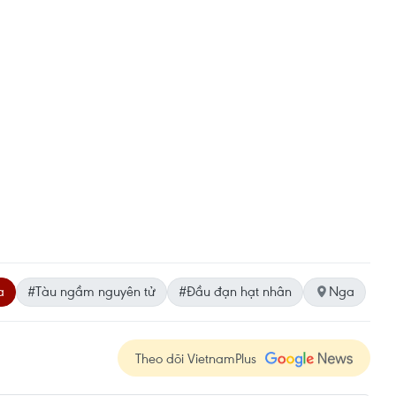
a
#Tàu ngầm nguyên tử
#Đầu đạn hạt nhân
Nga
Theo dõi VietnamPlus