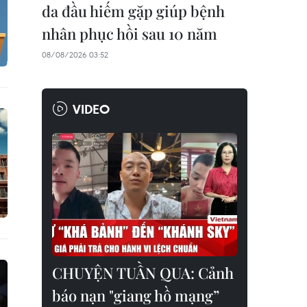
da đầu hiếm gặp giúp bệnh
nhân phục hồi sau 10 năm
08/08/2026 03:52
VIDEO
CHUYỆN TUẦN QUA: Cảnh
báo nạn "giang hồ mạng”