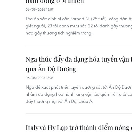
đám đông ở Munich
06/08/2026 15:57
Tòa án xác định bị cáo Farhad N. (25 tuổi), công dân 
giết người, 23 tội danh mưu sát, 22 tội danh gây thương
hợp gây thương tích nghiêm trọng.
Nga thúc đẩy đa dạng hóa tuyến vận t
qua Ấn Độ Dương
06/08/2026 15:34
Nga đề xuất phát triển tuyến đường sắt tới Ấn Độ Dư
nhằm đa dạng hóa hành lang vận tải, giảm rủi ro từ c
đẩy thương mại với Ấn Độ, châu Á.
Italy và Hy Lạp trở thành điểm nóng 